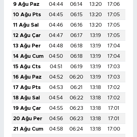
9 Ağu Paz
04:44
06:14
13:20
17:06
20:
10 Ağu Pts
04:45
06:15
13:20
17:05
20:
11 Ağu Sal
04:46
06:16
13:20
17:05
20:
12 Ağu Çar
04:47
06:17
13:19
17:05
20:
13 Ağu Per
04:48
06:18
13:19
17:04
20:
14 Ağu Cum
04:50
06:18
13:19
17:04
20:
15 Ağu Cts
04:51
06:19
13:19
17:03
20:
16 Ağu Paz
04:52
06:20
13:19
17:03
20:
17 Ağu Pts
04:53
06:21
13:18
17:02
20:
18 Ağu Sal
04:54
06:22
13:18
17:02
20:
19 Ağu Çar
04:55
06:23
13:18
17:01
20:
20 Ağu Per
04:56
06:23
13:18
17:01
20:
21 Ağu Cum
04:58
06:24
13:18
17:00
20: