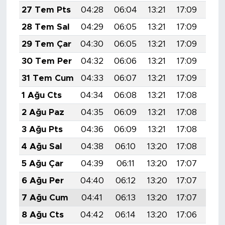
MEDYA KÖŞESİ
27 Tem Pts
04:28
06:04
13:21
17:09
20:
28 Tem Sal
04:29
06:05
13:21
17:09
20:
FOTO GALERİ
29 Tem Çar
04:30
06:05
13:21
17:09
20:
VİDEOLAR
30 Tem Per
04:32
06:06
13:21
17:09
20:
31 Tem Cum
04:33
06:07
13:21
17:09
20:
ALINTI YAZARLAR
1 Ağu Cts
04:34
06:08
13:21
17:08
20:
SOSYAL MEDYA
2 Ağu Paz
04:35
06:09
13:21
17:08
20:
3 Ağu Pts
04:36
06:09
13:21
17:08
20:
4 Ağu Sal
04:38
06:10
13:20
17:08
20:
5 Ağu Çar
04:39
06:11
13:20
17:07
20:
6 Ağu Per
04:40
06:12
13:20
17:07
20:
7 Ağu Cum
04:41
06:13
13:20
17:07
20:
8 Ağu Cts
04:42
06:14
13:20
17:06
20: