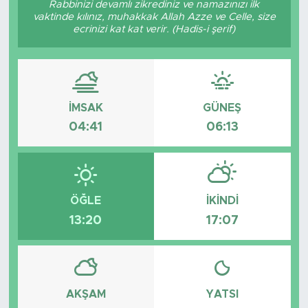
Rabbinizi devamlı zikrediniz ve namazınızı ilk
vaktinde kılınız, muhakkak Allah Azze ve Celle, size
BİLİM-TEKNOLOJİ
ecrinizi kat kat verir. (Hadis-i şerif)
RÖPÖRTAJ
ANALİZ
İMSAK
GÜNEŞ
04:41
06:13
NOSTALJİ
KULİS
YAZARLAR
ÖĞLE
İKINDI
13:20
17:07
DİNİ
POLİTİKA
AKŞAM
YATSI
EKONOMİ