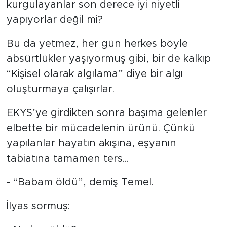
kurgulayanlar son derece iyi niyetli
yapıyorlar değil mi?
SPOR
Bu da yetmez, her gün herkes böyle
KÜLTÜR SANAT
absürtlükler yaşıyormuş gibi, bir de kalkıp
“Kişisel olarak algılama” diye bir algı
YAŞAM
oluşturmaya çalışırlar.
TARİHTEN GÜNÜMÜZE
EKYS’ye girdikten sonra başıma gelenler
TARİH
elbette bir mücadelenin ürünü. Çünkü
yapılanlar hayatın akışına, eşyanın
KADIN
tabiatına tamamen ters...
SAĞLIK
- “Babam öldü”, demiş Temel.
SİYASET
İlyas sormuş: