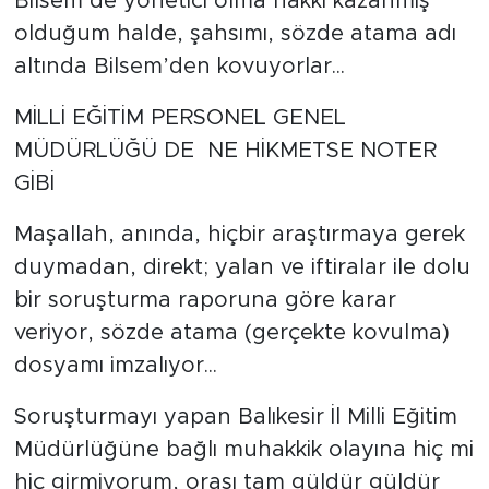
Bilsem’de yönetici olma hakkı kazanmış
olduğum halde, şahsımı, sözde atama adı
altında Bilsem’den kovuyorlar...
MİLLİ EĞİTİM PERSONEL GENEL
MÜDÜRLÜĞÜ DE NE HİKMETSE NOTER
GİBİ
Maşallah, anında, hiçbir araştırmaya gerek
duymadan, direkt; yalan ve iftiralar ile dolu
bir soruşturma raporuna göre karar
veriyor, sözde atama (gerçekte kovulma)
dosyamı imzalıyor...
Soruşturmayı yapan Balıkesir İl Milli Eğitim
Müdürlüğüne bağlı muhakkik olayına hiç mi
hiç girmiyorum, orası tam güldür güldür