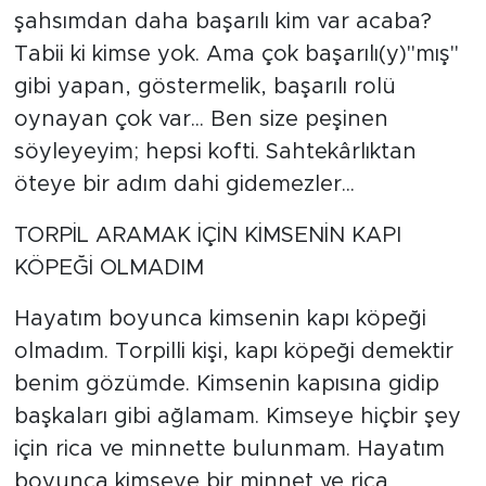
şahsımdan daha başarılı kim var acaba?
Tabii ki kimse yok. Ama çok başarılı(y)"mış"
gibi yapan, göstermelik, başarılı rolü
oynayan çok var... Ben size peşinen
söyleyeyim; hepsi kofti. Sahtekârlıktan
öteye bir adım dahi gidemezler...
TORPİL ARAMAK İÇİN KİMSENİN KAPI
KÖPEĞİ OLMADIM
Hayatım boyunca kimsenin kapı köpeği
olmadım. Torpilli kişi, kapı köpeği demektir
benim gözümde. Kimsenin kapısına gidip
başkaları gibi ağlamam. Kimseye hiçbir şey
için rica ve minnette bulunmam. Hayatım
boyunca kimseye bir minnet ve rica