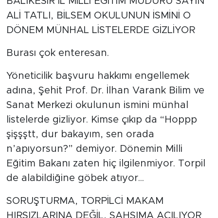
BALIKESİR İL MİLLİ EĞİTİM MÜDÜRÜ SAYIN
ALİ TATLI, BİLSEM OKULUNUN İSMİNİ O
DÖNEM MÜNHAL LİSTELERDE GİZLİYOR
Burası çok enteresan.
Yöneticilik başvuru hakkımı engellemek
adına, Şehit Prof. Dr. İlhan Varank Bilim ve
Sanat Merkezi okulunun ismini münhal
listelerde gizliyor. Kimse çıkıp da “Hoppp
şişşştt, dur bakayım, sen orada
n’apıyorsun?” demiyor. Dönemin Milli
Eğitim Bakanı zaten hiç ilgilenmiyor. Torpil
de alabildiğine göbek atıyor...
SORUŞTURMA, TORPİLCİ MAKAM
HIRSIZLARINA DEĞİL, ŞAHSIMA AÇILIYOR