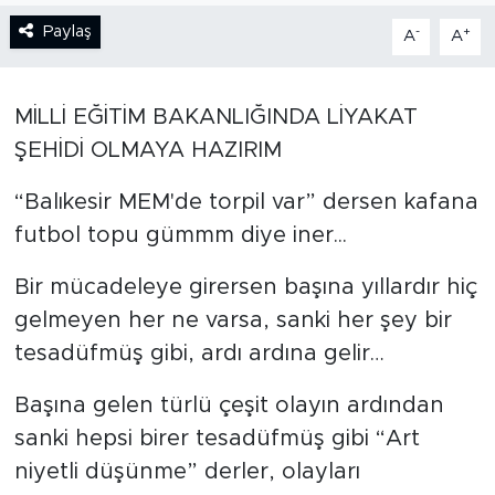
Paylaş
-
+
A
A
BİLİM-TEKNOLOJİ
RÖPÖRTAJ
MİLLİ EĞİTİM BAKANLIĞINDA LİYAKAT
ŞEHİDİ OLMAYA HAZIRIM
ANALİZ
“Balıkesir MEM'de torpil var” dersen kafana
NOSTALJİ
futbol topu gümmm diye iner...
KULİS
Bir mücadeleye girersen başına yıllardır hiç
gelmeyen her ne varsa, sanki her şey bir
YAZARLAR
tesadüfmüş gibi, ardı ardına gelir…
DİNİ
Başına gelen türlü çeşit olayın ardından
POLİTİKA
sanki hepsi birer tesadüfmüş gibi “Art
niyetli düşünme” derler, olayları
EKONOMİ