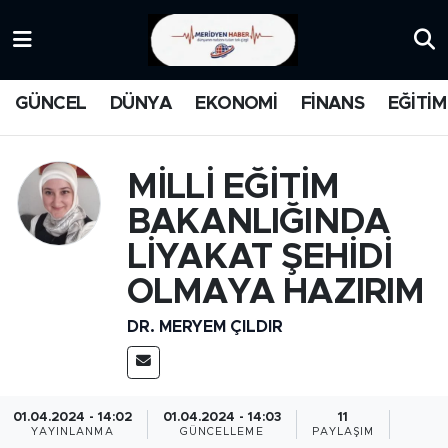
KATEGORİZE EDİLMEMİŞ
Nöbetçi Eczaneler
GÜNCEL
DÜNYA
EKONOMİ
FİNANS
EĞİTİM
EĞİTİM
Hava Durumu
MANŞET
İstanbul Namaz Vakitleri
MİLLİ EĞİTİM
BAKANLIĞINDA
MEDYA
Trafik Durumu
LİYAKAT ŞEHİDİ
FİNANS
Süper Lig Puan Durumu ve Fikstür
OLMAYA HAZIRIM
DR. MERYEM ÇILDIR
DÜNYA
Tüm Manşetler
GÜNCEL
Son Dakika Haberleri
01.04.2024 - 14:02
01.04.2024 - 14:03
11
KARİKATÜR
Haber Arşivi
YAYINLANMA
GÜNCELLEME
PAYLAŞIM