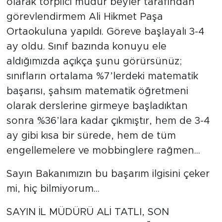
olarak torpilci müdür beyler tarafından
görevlendirmem Ali Hikmet Paşa
Ortaokuluna yapıldı. Göreve başlayalı 3-4
ay oldu. Sınıf bazında konuyu ele
aldığımızda açıkça şunu görürsünüz;
sınıfların ortalama %7’lerdeki matematik
başarısı, şahsım matematik öğretmeni
olarak derslerine girmeye başladıktan
sonra %36’lara kadar çıkmıştır, hem de 3-4
ay gibi kısa bir sürede, hem de tüm
engellemelere ve mobbinglere rağmen...
Sayın Bakanımızın bu başarım ilgisini çeker
mi, hiç bilmiyorum...
SAYIN İL MÜDÜRÜ ALİ TATLI, SON