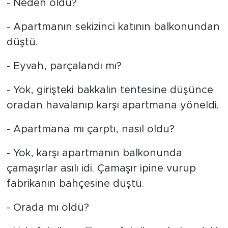
- Neden öldü?
MEDYA KÖŞESİ
- Apartmanın sekizinci katının balkonundan
FOTO GALERİ
düştü.
VİDEOLAR
- Eyvah, parçalandı mı?
ALINTI YAZARLAR
- Yok, girişteki bakkalın tentesine düşünce
oradan havalanıp karşı apartmana yöneldi.
SOSYAL MEDYA
- Apartmana mı çarptı, nasıl oldu?
- Yok, karşı apartmanın balkonunda
çamaşırlar asılı idi. Çamaşır ipine vurup
fabrikanın bahçesine düştü.
- Orada mı öldü?