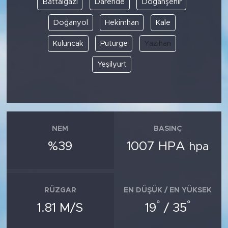
Battalgazi
Darende
Doğanşehir
Doğanyol
Hekimhan
Kale
SPOR
Kuluncak
Pütürge
Yazıhan
KÜLTÜR SANAT
Yeşilyurt
YAŞAM
TARİHTEN GÜNÜMÜZE
TARİH
NEM
BASINÇ
%39
1007 HPA
hpa
KADIN
SAĞLIK
RÜZGAR
EN DÜŞÜK / EN YÜKSEK
°
°
SİYASET
1.81 M/S
19
/ 35