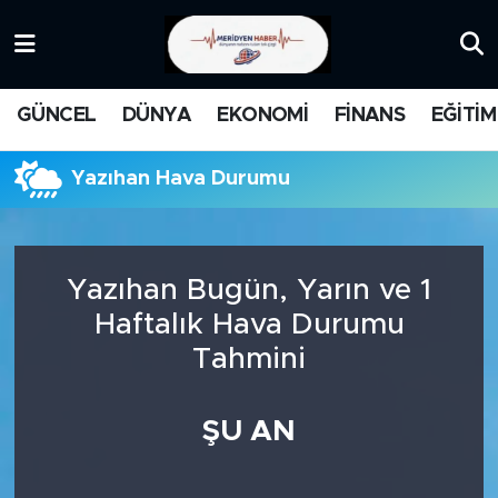
KATEGORİZE EDİLMEMİŞ
Nöbetçi Eczaneler
GÜNCEL
DÜNYA
EKONOMİ
FİNANS
EĞİTİM
EĞİTİM
Hava Durumu
Yazıhan Hava Durumu
MANŞET
İstanbul Namaz Vakitleri
MEDYA
Trafik Durumu
Yazıhan Bugün, Yarın ve 1
FİNANS
Süper Lig Puan Durumu ve Fikstür
Haftalık Hava Durumu
Tahmini
DÜNYA
Tüm Manşetler
GÜNCEL
Son Dakika Haberleri
ŞU AN
KARİKATÜR
Haber Arşivi