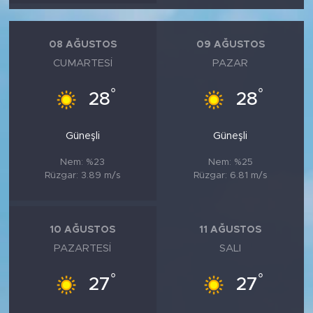
MEDYA KÖŞESİ
FOTO GALERİ
08 AĞUSTOS
09 AĞUSTOS
CUMARTESI
PAZAR
VİDEOLAR
°
°
28
28
ALINTI YAZARLAR
Güneşli
Güneşli
SOSYAL MEDYA
Nem: %23
Nem: %25
Rüzgar: 3.89 m/s
Rüzgar: 6.81 m/s
10 AĞUSTOS
11 AĞUSTOS
PAZARTESI
SALI
°
°
27
27