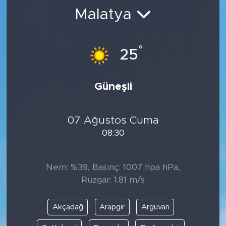
Malatya
BİLİM-TEKNOLOJİ
RÖPÖRTAJ
°
25
ANALİZ
Güneşli
NOSTALJİ
07 Ağustos Cuma
KULİS
08:30
YAZARLAR
Nem: %39, Basınç: 1007 hpa hPa,
DİNİ
Rüzgar: 1.81 m/s
POLİTİKA
Akçadağ
Arapgir
Arguvan
EKONOMİ