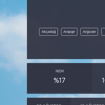
BİLİM-TEKNOLOJİ
RÖPÖRTAJ
Akçadağ
Arapgir
Arguvan
ANALİZ
NOSTALJİ
KULİS
YAZARLAR
NEM
%17
DİNİ
POLİTİKA
EKONOMİ