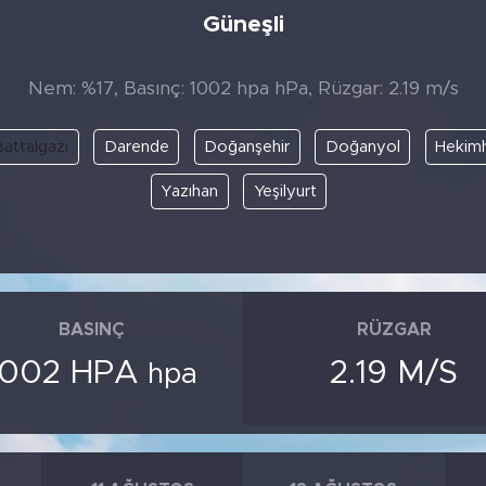
Güneşli
Nem: %17, Basınç: 1002 hpa hPa, Rüzgar: 2.19 m/s
Battalgazi
Darende
Doğanşehir
Doğanyol
Hekim
Yazıhan
Yeşilyurt
BASINÇ
RÜZGAR
1002 HPA
2.19 M/S
hpa