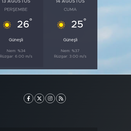
13 AĞUSTOS
14 AĞUSTOS
PERŞEMBE
CUMA
°
°
26
25
Güneşli
Güneşli
Nem: %34
Nem: %37
Rüzgar: 6.00 m/s
Rüzgar: 3.00 m/s