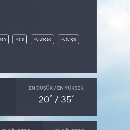
han
Kale
Kuluncak
Pütürge
EN DÜŞÜK / EN YÜKSEK
°
°
20
/ 35