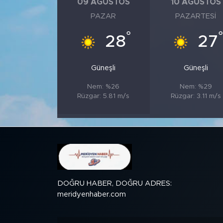
09 AĞUSTOS
10 AĞUSTOS
PAZAR
PAZARTESI
SPOR
°
°
28
27
KÜLTÜR SANAT
Güneşli
Güneşli
YAŞAM
Nem: %26
Nem: %29
Rüzgar: 5.81 m/s
Rüzgar: 3.11 m/s
TARİHTEN GÜNÜMÜZE
TARİH
KADIN
SAĞLIK
DOĞRU HABER, DOĞRU ADRES:
meridyenhaber.com
SİYASET