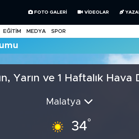
FOTO GALERI
VIDEOLAR
YAZA
EĞİTİM
MEDYA
SPOR
rumu
n, Yarın ve 1 Haftalık Hav
Malatya
°
34