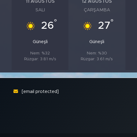
11 AĞUSTOS
12 AĞUSTOS
SALI
ÇARŞAMBA
°
°
26
27
Güneşli
Güneşli
Nem: %32
Nem: %30
Rüzgar: 3.81 m/s
Rüzgar: 3.61 m/s
[email protected]