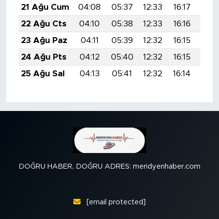
21 Ağu Cum
04:08
05:37
12:33
16:17
19:
22 Ağu Cts
04:10
05:38
12:33
16:16
19:
23 Ağu Paz
04:11
05:39
12:32
16:15
19:
24 Ağu Pts
04:12
05:40
12:32
16:15
19:
25 Ağu Sal
04:13
05:41
12:32
16:14
19:
DOĞRU HABER, DOĞRU ADRES: meridyenhaber.com
[email protected]