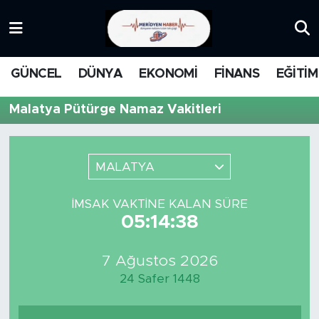
KATEGORİZE EDİLMEMİŞ
Nöbetçi Eczaneler
GÜNCEL
DÜNYA
EKONOMİ
FİNANS
EĞİTİM
EĞİTİM
Hava Durumu
Malatya Pütürge Namaz Vakitleri
MANŞET
İstanbul Namaz Vakitleri
MEDYA
Trafik Durumu
MALATYA
FİNANS
Süper Lig Puan Durumu ve Fikstür
İMSAK VAKTINE KALAN SÜRE
05:14:38
DÜNYA
Tüm Manşetler
7 Ağustos 2026
GÜNCEL
Son Dakika Haberleri
24 Safer 1448
KARİKATÜR
Haber Arşivi