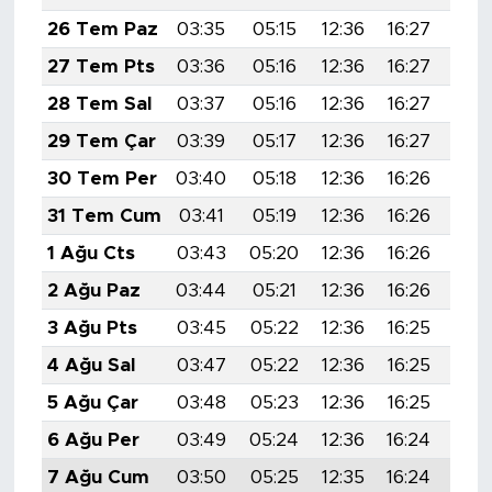
MEDYA KÖŞESİ
26 Tem Paz
03:35
05:15
12:36
16:27
19:
FOTO GALERİ
27 Tem Pts
03:36
05:16
12:36
16:27
19:
28 Tem Sal
03:37
05:16
12:36
16:27
19:
VİDEOLAR
29 Tem Çar
03:39
05:17
12:36
16:27
19:
ALINTI YAZARLAR
30 Tem Per
03:40
05:18
12:36
16:26
19:
31 Tem Cum
03:41
05:19
12:36
16:26
19:
SOSYAL MEDYA
1 Ağu Cts
03:43
05:20
12:36
16:26
19:
2 Ağu Paz
03:44
05:21
12:36
16:26
19:
3 Ağu Pts
03:45
05:22
12:36
16:25
19:
4 Ağu Sal
03:47
05:22
12:36
16:25
19:
5 Ağu Çar
03:48
05:23
12:36
16:25
19:
6 Ağu Per
03:49
05:24
12:36
16:24
19:
7 Ağu Cum
03:50
05:25
12:35
16:24
19: