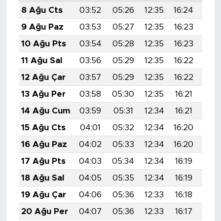
8 Ağu Cts
03:52
05:26
12:35
16:24
19:
9 Ağu Paz
03:53
05:27
12:35
16:23
19:
10 Ağu Pts
03:54
05:28
12:35
16:23
19:
11 Ağu Sal
03:56
05:29
12:35
16:22
19:
12 Ağu Çar
03:57
05:29
12:35
16:22
19:
13 Ağu Per
03:58
05:30
12:35
16:21
19:
14 Ağu Cum
03:59
05:31
12:34
16:21
19:
15 Ağu Cts
04:01
05:32
12:34
16:20
19:
16 Ağu Paz
04:02
05:33
12:34
16:20
19:
17 Ağu Pts
04:03
05:34
12:34
16:19
19:
18 Ağu Sal
04:05
05:35
12:34
16:19
19:
19 Ağu Çar
04:06
05:36
12:33
16:18
19:
20 Ağu Per
04:07
05:36
12:33
16:17
19: