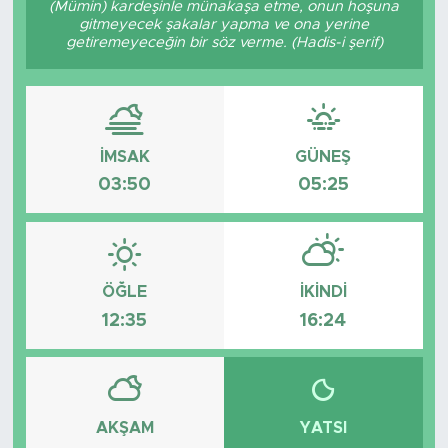
(Mümin) kardeşinle münakaşa etme, onun hoşuna
gitmeyecek şakalar yapma ve ona yerine
BİLİM-TEKNOLOJİ
getiremeyeceğin bir söz verme. (Hadis-i şerif)
RÖPÖRTAJ
ANALİZ
İMSAK
GÜNEŞ
03:50
05:25
NOSTALJİ
KULİS
YAZARLAR
ÖĞLE
İKINDI
12:35
16:24
DİNİ
POLİTİKA
AKŞAM
YATSI
EKONOMİ