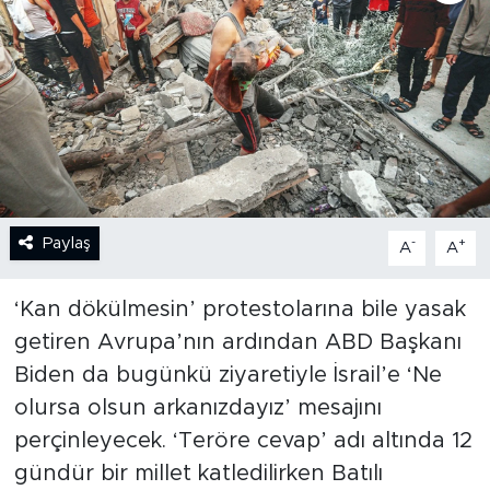
BİLİM-TEKNOLOJİ
RÖPÖRTAJ
ANALİZ
NOSTALJİ
Paylaş
-
+
A
A
KULİS
‘Kan dökülmesin’ protestolarına bile yasak
YAZARLAR
getiren Avrupa’nın ardından ABD Başkanı
Biden da bugünkü ziyaretiyle İsrail’e ‘Ne
DİNİ
olursa olsun arkanızdayız’ mesajını
POLİTİKA
perçinleyecek. ‘Teröre cevap’ adı altında 12
gündür bir millet katledilirken Batılı
EKONOMİ