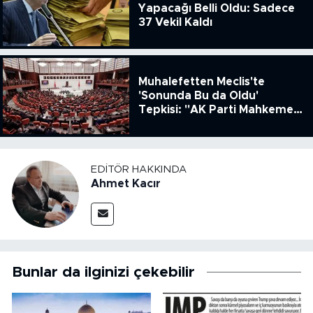
Yapacağı Belli Oldu: Sadece
37 Vekil Kaldı
Muhalefetten Meclis'te
'Sonunda Bu da Oldu'
Tepkisi: "AK Parti Mahkeme
Kararına Uymamak İçin
Kanun Çıkardı"
EDITÖR HAKKINDA
Ahmet Kacır
Bunlar da ilginizi çekebilir