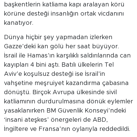
başkentlerin katliama kapı aralayan körü
körüne desteği insanlığın ortak vicdanını
SPOR
kanatıyor.
KÜLTÜR SANAT
Dünya hiçbir şey yapmadan izlerken
YAŞAM
Gazze’deki kan gölü her saat büyüyor.
İsrail ile Hamas’ın karşılıklı saldırılarında can
TARİHTEN GÜNÜMÜZE
kayıpları 4 bini aştı. Batılı ülkelerin Tel
Aviv’e koşulsuz desteği ise İsrail’in
TARİH
vahşetine meşruiyet kazandırma çabasına
dönüştü. Birçok Avrupa ülkesinde sivil
KADIN
katliamının durdurulmasına dönük eylemler
SAĞLIK
yasaklanırken BM Güvenlik Konseyi’ndeki
‘insani ateşkes’ önergeleri de ABD,
SİYASET
İngiltere ve Fransa’nın oylarıyla reddedildi.