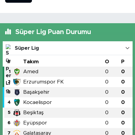
Süper Lig Puan Durumu
Süper Lig
#
Takım
O
P
Amed
0
0
1
Erzurumspor FK
0
0
2
Başakşehir
0
0
3
Kocaelispor
0
0
4
Beşiktaş
0
0
5
Eyüpspor
0
0
6
Galatasaray
0
0
7