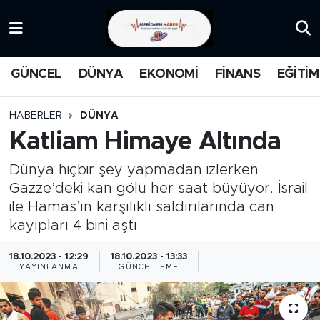
KATEGORİZE EDİLMEMİŞ
Nöbetçi Eczaneler
GÜNCEL
DÜNYA
EKONOMİ
FİNANS
EĞİTİM
EĞİTİM
Hava Durumu
HABERLER
DÜNYA
MANŞET
İstanbul Namaz Vakitleri
Katliam Himaye Altında
MEDYA
Trafik Durumu
Dünya hiçbir şey yapmadan izlerken
Gazze’deki kan gölü her saat büyüyor. İsrail
FİNANS
Süper Lig Puan Durumu ve Fikstür
ile Hamas’ın karşılıklı saldırılarında can
kayıpları 4 bini aştı.
DÜNYA
Tüm Manşetler
18.10.2023 - 12:29
18.10.2023 - 13:33
YAYINLANMA
GÜNCELLEME
GÜNCEL
Son Dakika Haberleri
KARİKATÜR
Haber Arşivi