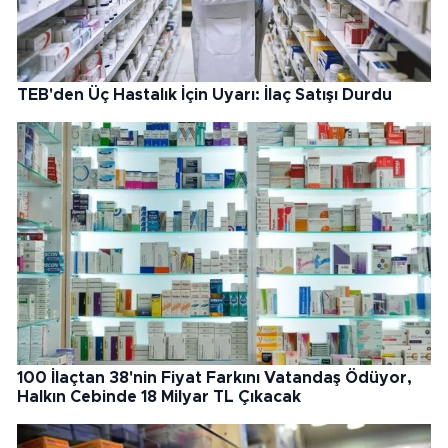
TEB'den Üç Hastalık İçin Uyarı: İlaç Satışı Durdu
100 İlaçtan 38'nin Fiyat Farkını Vatandaş Ödüyor,
Halkın Cebinde 18 Milyar TL Çıkacak