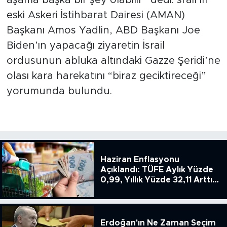
aşama başka bir şey olabilir” dedi. srail’in
eski Askeri İstihbarat Dairesi (AMAN)
Başkanı Amos Yadlin, ABD Başkanı Joe
Biden’ın yapacağı ziyaretin İsrail
ordusunun abluka altındaki Gazze Şeridi’ne
olası kara harekatını “biraz geciktireceği”
yorumunda bulundu.
Haziran Enflasyonu
Açıklandı: TÜFE Aylık Yüzde
0,99, Yıllık Yüzde 32,11 Arttı,
ENSAG: Tüfe 1.94 Yıllık Yüzde
51.49
Erdoğan'ın Ne Zaman Seçim