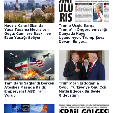
Hadsiz Karar! Skandal
Trump Usulü Barış:
Yasa Tasarısı Meclis'ten
Trump’ın Öngörülemezliği
Geçti: Camilere Baskın ve
Dünyada Kaygı
Ezan Yasağı Geliyor
Uyandırıyor, Trump Şova
Devam Ediyor...
Tam Barış Sağlandı Derken
Trump’tan Erdoğan’a
Ateşkes Masada Kaldı:
Övgü: Türkiye’ye Onu Çok
Emperyalist ABD İran'ı
Mutlu Edecek Bir Şeyle
Vurdu
Gideceğim