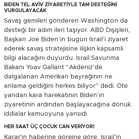
MEDYA KÖŞESİ
BIDEN TEL AVİV ZİYARETİYLE TAM DESTEĞİNİ
VURGULAYACAK
FOTO GALERİ
Savaş gemileri gönderen Washington da
desteği bir adım ileri taşıyor. ABD Dışişleri,
VİDEOLAR
Başkan Joe Biden’ın bugün İsrail’i ziyaret
ederek savaş stratejisine ilişkin kapsamlı
ALINTI YAZARLAR
bilgi alacağını duyurdu. İsrail Savunma
SOSYAL MEDYA
Bakanı Yoav Gallant “Akdeniz’de
dalgalanan Amerikan bayrağının ne
anlama geldiğini herkes biliyor” dedi. Öte
yandan kara harekatının Biden’ın
ziyaretinin ardından başlayacağına dönük
iddialar kamuoyuna yansıdı.
HER SAAT ÜÇ ÇOCUK CAN VERİYOR!
Karar'ın haberine göreine göre, İsrail’in