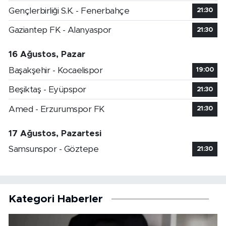
Gençlerbirliği S.K. - Fenerbahçe
21:30
Gaziantep FK - Alanyaspor
21:30
16 Ağustos, Pazar
Başakşehir - Kocaelispor
19:00
Beşiktaş - Eyüpspor
21:30
Amed - Erzurumspor FK
21:30
17 Ağustos, Pazartesi
Samsunspor - Göztepe
21:30
Kategori Haberler