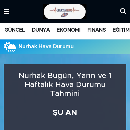
KATEGORİZE EDİLMEMİŞ
Nöbetçi Eczaneler
GÜNCEL
DÜNYA
EKONOMİ
FİNANS
EĞİTİM
EĞİTİM
Hava Durumu
Nurhak Hava Durumu
MANŞET
İstanbul Namaz Vakitleri
MEDYA
Trafik Durumu
Nurhak Bugün, Yarın ve 1
FİNANS
Süper Lig Puan Durumu ve Fikstür
Haftalık Hava Durumu
Tahmini
DÜNYA
Tüm Manşetler
GÜNCEL
Son Dakika Haberleri
ŞU AN
KARİKATÜR
Haber Arşivi