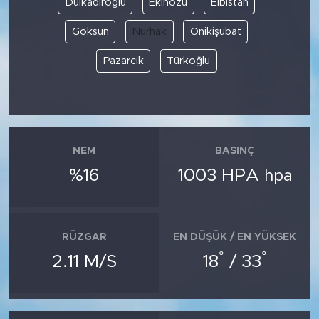
Dulkadiroğlu
Ekinözü
Elbistan
Göksun
Nurhak
Onikişubat
SPOR
Pazarcık
Türkoğlu
KÜLTÜR SANAT
YAŞAM
TARİHTEN GÜNÜMÜZE
NEM
BASINÇ
%16
1003 HPA
hpa
TARİH
KADIN
RÜZGAR
EN DÜŞÜK / EN YÜKSEK
SAĞLIK
°
°
2.11 M/S
18
/ 33
SİYASET