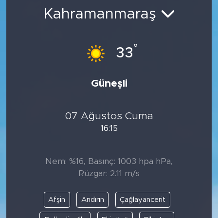
Kahramanmaraş
BİLİM-TEKNOLOJİ
RÖPÖRTAJ
°
33
ANALİZ
Güneşli
NOSTALJİ
07 Ağustos Cuma
KULİS
16:15
YAZARLAR
Nem: %16, Basınç: 1003 hpa hPa,
DİNİ
Rüzgar: 2.11 m/s
POLİTİKA
Afşin
Andırın
Çağlayancerit
EKONOMİ