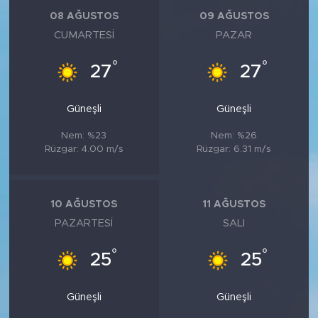
MEDYA KÖŞESİ
08 AĞUSTOS
09 AĞUSTOS
CUMARTESI
PAZAR
FOTO GALERİ
°
°
27
27
VİDEOLAR
Güneşli
Güneşli
ALINTI YAZARLAR
Nem: %23
Nem: %26
SOSYAL MEDYA
Rüzgar: 4.00 m/s
Rüzgar: 6.31 m/s
10 AĞUSTOS
11 AĞUSTOS
PAZARTESI
SALI
°
°
25
25
Güneşli
Güneşli