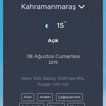
Kahramanmaraş
BİLİM-TEKNOLOJİ
RÖPÖRTAJ
°
15
ANALİZ
Açık
NOSTALJİ
08 Ağustos Cumartesi
KULİS
22:15
YAZARLAR
Nem: %92, Basınç: 1009 hpa hPa,
DİNİ
Rüzgar: 1.00 m/s
POLİTİKA
Afşin
Andırın
Çağlayancerit
EKONOMİ