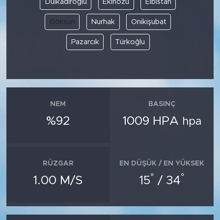
Dulkadiroğlu
Ekinözü
Elbistan
Göksun
Nurhak
Onikişubat
SPOR
Pazarcık
Türkoğlu
KÜLTÜR SANAT
YAŞAM
TARİHTEN GÜNÜMÜZE
NEM
BASINÇ
%92
1009 HPA
hpa
TARİH
KADIN
RÜZGAR
EN DÜŞÜK / EN YÜKSEK
SAĞLIK
°
°
1.00 M/S
15
/ 34
SİYASET