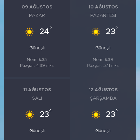
MEDYA KÖŞESİ
09 AĞUSTOS
10 AĞUSTOS
PAZAR
PAZARTESI
FOTO GALERİ
°
°
24
23
VİDEOLAR
Güneşli
Güneşli
ALINTI YAZARLAR
Nem: %35
Nem: %39
SOSYAL MEDYA
Rüzgar: 4.39 m/s
Rüzgar: 5.11 m/s
11 AĞUSTOS
12 AĞUSTOS
SALI
ÇARŞAMBA
°
°
23
23
Güneşli
Güneşli