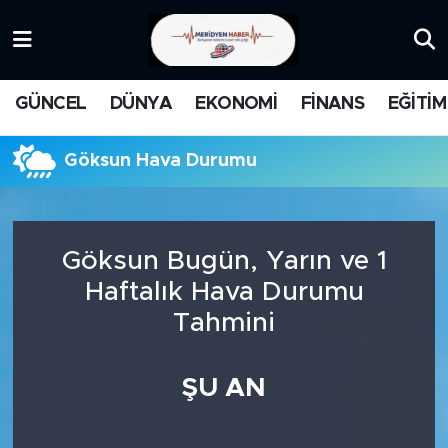
KATEGORİZE EDİLMEMİŞ
Nöbetçi Eczaneler
GÜNCEL
DÜNYA
EKONOMİ
FİNANS
EĞİTİM
EĞİTİM
Hava Durumu
Göksun Hava Durumu
MANŞET
İstanbul Namaz Vakitleri
MEDYA
Trafik Durumu
Göksun Bugün, Yarın ve 1
FİNANS
Süper Lig Puan Durumu ve Fikstür
Haftalık Hava Durumu
Tahmini
DÜNYA
Tüm Manşetler
GÜNCEL
Son Dakika Haberleri
ŞU AN
KARİKATÜR
Haber Arşivi