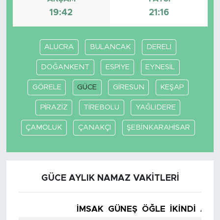
19:42
21:16
SPOR
ALUCRA
BULANCAK
DERELİ
KÜLTÜR SANAT
DOĞANKENT
ESPİYE
EYNESİL
YAŞAM
GÖRELE
GÜCE
GİRESUN
KEŞAP
TARİHTEN GÜNÜMÜZE
PİRAZİZ
TİREBOLU
YAĞLIDERE
TARİH
ÇAMOLUK
ÇANAKÇI
ŞEBİNKARAHİSAR
KADIN
SAĞLIK
GÜCE AYLIK NAMAZ VAKITLERI
SİYASET
İMSAK
GÜNEŞ
ÖĞLE
İKINDI
AKŞ