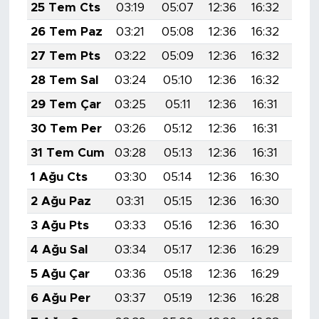
MEDYA KÖŞESİ
25 Tem Cts
03:19
05:07
12:36
16:32
19:
26 Tem Paz
03:21
05:08
12:36
16:32
19:
FOTO GALERİ
27 Tem Pts
03:22
05:09
12:36
16:32
19:
VİDEOLAR
28 Tem Sal
03:24
05:10
12:36
16:32
19:
29 Tem Çar
03:25
05:11
12:36
16:31
19:
ALINTI YAZARLAR
30 Tem Per
03:26
05:12
12:36
16:31
19:
SOSYAL MEDYA
31 Tem Cum
03:28
05:13
12:36
16:31
19:
1 Ağu Cts
03:30
05:14
12:36
16:30
19:
2 Ağu Paz
03:31
05:15
12:36
16:30
19:
3 Ağu Pts
03:33
05:16
12:36
16:30
19:
4 Ağu Sal
03:34
05:17
12:36
16:29
19:
5 Ağu Çar
03:36
05:18
12:36
16:29
19:
6 Ağu Per
03:37
05:19
12:36
16:28
19: