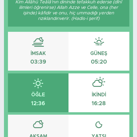
Kim Allâhü Teâlâ'nın dininde tefakkuh ederse (dînî
ilimleri öğrenirse) Allah Azze ve Celle, ona (her
BİLİM-TEKNOLOJİ
işinde) kâfidir ve onu, hiç ummadığı yerden
rızıklandırıverir. (Hadis-i şerif)
RÖPÖRTAJ
ANALİZ
İMSAK
GÜNEŞ
NOSTALJİ
03:39
05:20
KULİS
YAZARLAR
ÖĞLE
İKINDI
12:36
16:28
DİNİ
POLİTİKA
EKONOMİ
AKŞAM
YATSI