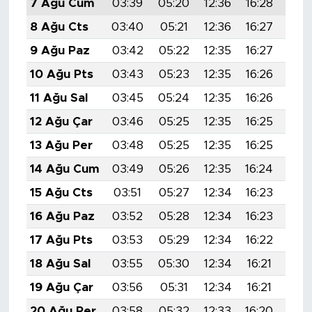
7 Ağu Cum
03:39
05:20
12:36
16:28
19:
8 Ağu Cts
03:40
05:21
12:36
16:27
19:
9 Ağu Paz
03:42
05:22
12:35
16:27
19:
10 Ağu Pts
03:43
05:23
12:35
16:26
19:
11 Ağu Sal
03:45
05:24
12:35
16:26
19:
12 Ağu Çar
03:46
05:25
12:35
16:25
19:
13 Ağu Per
03:48
05:25
12:35
16:25
19:
14 Ağu Cum
03:49
05:26
12:35
16:24
19:
15 Ağu Cts
03:51
05:27
12:34
16:23
19:
16 Ağu Paz
03:52
05:28
12:34
16:23
19:
17 Ağu Pts
03:53
05:29
12:34
16:22
19:
18 Ağu Sal
03:55
05:30
12:34
16:21
19:
19 Ağu Çar
03:56
05:31
12:34
16:21
19:
20 Ağu Per
03:58
05:32
12:33
16:20
19: