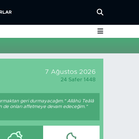
RLAR
7 Ağustos 2026
24 Safer 1448
ptırmaktan geri durmayacağım." Allâhü Teâlâ
ben de onları affetmeye devam edeceğim."