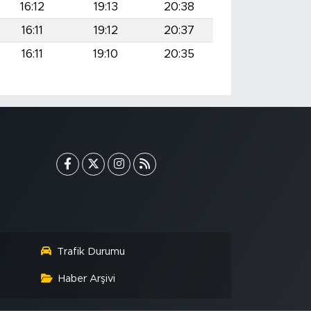
16:12
19:13
20:38
16:11
19:12
20:37
16:11
19:10
20:35
Trafik Durumu
Haber Arşivi