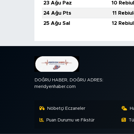
23 Ağu Paz
10 Rebiu
24 Ağu Pts
11 Rebiu
25 Ağu Sal
12 Rebiu
DOĞRU HABER, DOĞRU ADRES:
meridyenhaber.com
Nöbetçi Eczaneler
H
Puan Durumu ve Fikstür
Tü