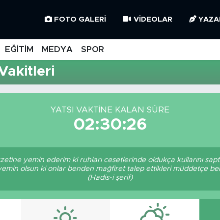
FOTO GALERI
VIDEOLAR
YAZA
EĞİTİM
MEDYA
SPOR
akitleri
YATSI VAKTINE KALAN SÜRE
02:30:26
zetine yemin ederim ki ruhları cesetlerinde oldukça kullarını sa
 yemin olsun ki onlar benden mağfiret talep ettikleri müddetçe 
(Hadis-i şerif)