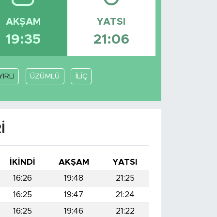
AKŞAM
YATSI
19:35
21:06
IRLI
ÜZÜMLÜ
İLİÇ
I
İKINDI
AKŞAM
YATSI
16:26
19:48
21:25
16:25
19:47
21:24
16:25
19:46
21:22