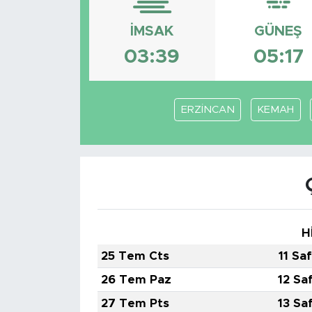
BİLİM-TEKNOLOJİ
İMSAK
GÜNEŞ
03:39
05:17
RÖPÖRTAJ
ANALİZ
ERZİNCAN
KEMAH
NOSTALJİ
KULİS
YAZARLAR
H
DİNİ
25 Tem Cts
11 Sa
POLİTİKA
26 Tem Paz
12 Sa
27 Tem Pts
13 Sa
EKONOMİ