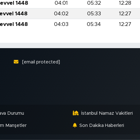
levvel 1448
04:01
05:32
12:28
levvel 1448
04:02
05:33
12:27
levvel 1448
04:03
05:34
12:27
[email protected]
ava Durumu
İstanbul Namaz Vakitleri
m Manşetler
Son Dakika Haberleri