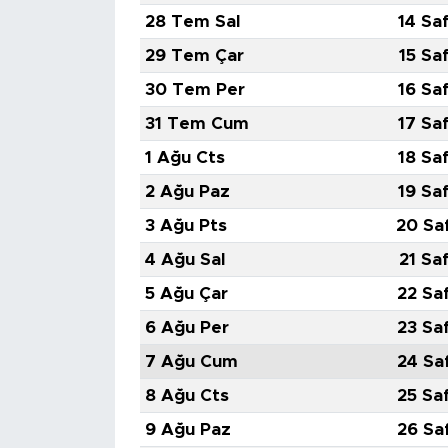
28 Tem Sal
14 Sa
SPOR
29 Tem Çar
15 Sa
30 Tem Per
16 Sa
KÜLTÜR SANAT
31 Tem Cum
17 Sa
YAŞAM
1 Ağu Cts
18 Sa
2 Ağu Paz
19 Sa
TARİHTEN GÜNÜMÜZE
3 Ağu Pts
20 Sa
TARİH
4 Ağu Sal
21 Sa
5 Ağu Çar
22 Sa
KADIN
6 Ağu Per
23 Sa
SAĞLIK
7 Ağu Cum
24 Sa
8 Ağu Cts
25 Sa
SİYASET
9 Ağu Paz
26 Sa