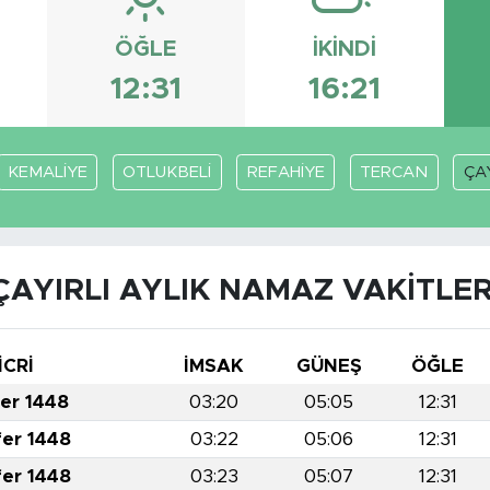
ÖĞLE
İKINDI
12:31
16:21
KEMALİYE
OTLUKBELİ
REFAHİYE
TERCAN
ÇAY
ÇAYIRLI AYLIK NAMAZ VAKITLER
İCRİ
İMSAK
GÜNEŞ
ÖĞLE
fer 1448
03:20
05:05
12:31
fer 1448
03:22
05:06
12:31
fer 1448
03:23
05:07
12:31