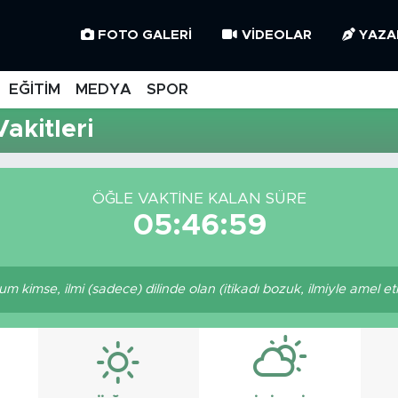
FOTO GALERI
VIDEOLAR
YAZA
EĞİTİM
MEDYA
SPOR
akitleri
ÖĞLE VAKTINE KALAN SÜRE
05:46:59
imse, ilmi (sadece) dilinde olan (itikadı bozuk, ilmiyle amel etm