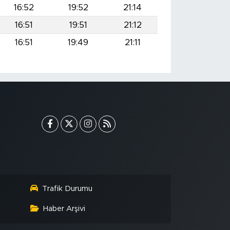
16:52
19:52
21:14
16:51
19:51
21:12
16:51
19:49
21:11
Trafik Durumu
Haber Arşivi