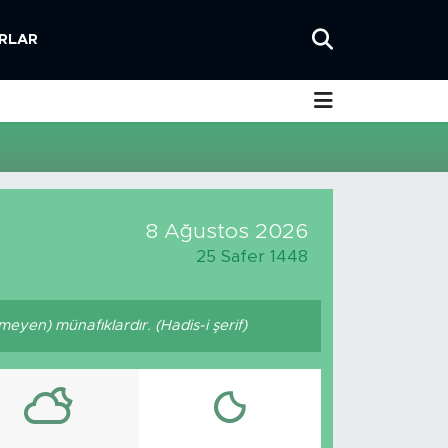
RLAR
8 Ağustos 2026
25 Safer 1448
eyen) münafıklardır. (Hadis-i şerif)