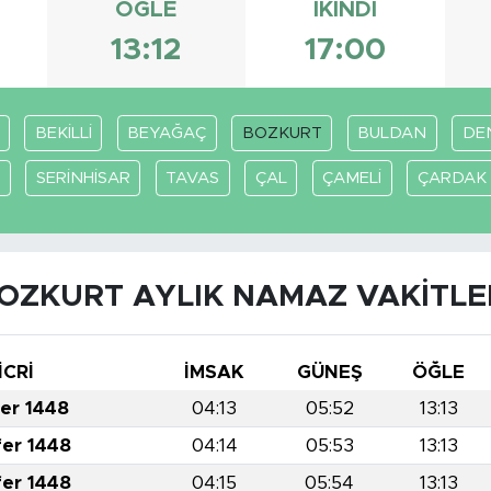
ÖĞLE
İKINDI
13:12
17:00
BEKİLLİ
BEYAĞAÇ
BOZKURT
BULDAN
DEN
Y
SERİNHİSAR
TAVAS
ÇAL
ÇAMELİ
ÇARDAK
OZKURT AYLIK NAMAZ VAKITLE
İCRİ
İMSAK
GÜNEŞ
ÖĞLE
fer 1448
04:13
05:52
13:13
fer 1448
04:14
05:53
13:13
fer 1448
04:15
05:54
13:13