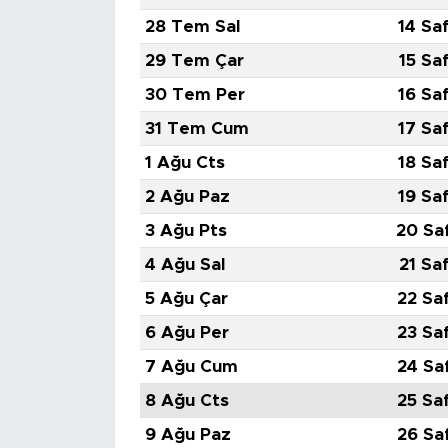
28 Tem Sal
14 Sa
SPOR
29 Tem Çar
15 Sa
30 Tem Per
16 Sa
KÜLTÜR SANAT
31 Tem Cum
17 Sa
YAŞAM
1 Ağu Cts
18 Sa
2 Ağu Paz
19 Sa
TARİHTEN GÜNÜMÜZE
3 Ağu Pts
20 Sa
TARİH
4 Ağu Sal
21 Sa
5 Ağu Çar
22 Sa
KADIN
6 Ağu Per
23 Sa
SAĞLIK
7 Ağu Cum
24 Sa
8 Ağu Cts
25 Sa
SİYASET
9 Ağu Paz
26 Sa