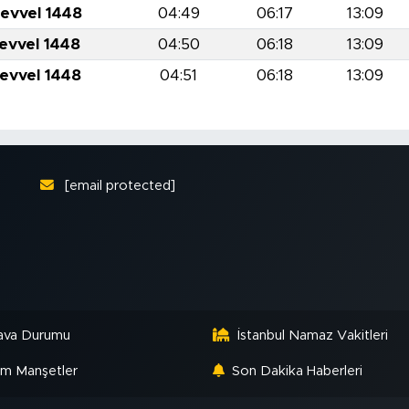
levvel 1448
04:49
06:17
13:09
levvel 1448
04:50
06:18
13:09
levvel 1448
04:51
06:18
13:09
[email protected]
ava Durumu
İstanbul Namaz Vakitleri
m Manşetler
Son Dakika Haberleri