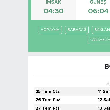
İMSAK
GÜNEŞ
BİLİM-TEKNOLOJİ
04:30
06:04
RÖPÖRTAJ
ACIPAYAM
BABADAĞ
BAKLAN
ANALİZ
SARAYKÖ
NOSTALJİ
KULİS
B
YAZARLAR
H
DİNİ
25 Tem Cts
11 Sa
POLİTİKA
26 Tem Paz
12 Sa
27 Tem Pts
13 Sa
EKONOMİ