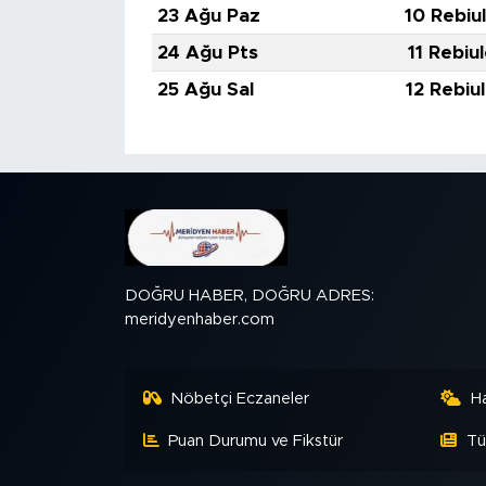
23 Ağu Paz
10 Rebiu
24 Ağu Pts
11 Rebiu
25 Ağu Sal
12 Rebiu
DOĞRU HABER, DOĞRU ADRES:
meridyenhaber.com
Nöbetçi Eczaneler
H
Puan Durumu ve Fikstür
Tü