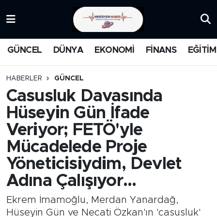
KATEGORİZE EDİLMEMİŞ
Nöbetçi Eczaneler
GÜNCEL
DÜNYA
EKONOMİ
FİNANS
EĞİTİM
EĞİTİM
Hava Durumu
HABERLER
GÜNCEL
MANŞET
İstanbul Namaz Vakitleri
Casusluk Davasında
Hüseyin Gün İfade
MEDYA
Trafik Durumu
Veriyor; FETÖ'yle
FİNANS
Süper Lig Puan Durumu ve Fikstür
Mücadelede Proje
Yöneticisiydim, Devlet
DÜNYA
Tüm Manşetler
Adına Çalışıyor...
GÜNCEL
Son Dakika Haberleri
Ekrem İmamoğlu, Merdan Yanardağ,
KARİKATÜR
Haber Arşivi
Hüseyin Gün ve Necati Özkan'ın 'casusluk'