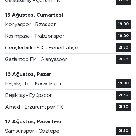
Galatasaray - Çorum FK
21:30
15 Ağustos, Cumartesi
Konyaspor - Rizespor
19:00
Kasımpaşa - Trabzonspor
19:00
Gençlerbirliği S.K. - Fenerbahçe
21:30
Gaziantep FK - Alanyaspor
21:30
16 Ağustos, Pazar
Başakşehir - Kocaelispor
19:00
Beşiktaş - Eyüpspor
21:30
Amed - Erzurumspor FK
21:30
17 Ağustos, Pazartesi
Samsunspor - Göztepe
21:30