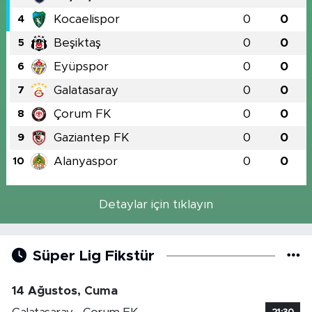
Kocaelispor
0
0
4
Beşiktaş
0
0
5
Eyüpspor
0
0
6
Galatasaray
0
0
7
Çorum FK
0
0
8
Gaziantep FK
0
0
9
Alanyaspor
0
0
10
Detaylar için tıklayın
Süper Lig Fikstür
14 Ağustos, Cuma