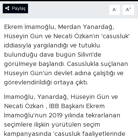
Paylaş
-
+
A
A
SPOR
Ekrem İmamoğlu, Merdan Yanardağ,
KÜLTÜR SANAT
Hüseyin Gün ve Necati Özkan'ın 'casusluk'
iddiasıyla yargılandığı ve tutuklu
YAŞAM
bulunduğu dava bugün Silivri'de
TARİHTEN GÜNÜMÜZE
görülmeye başlandı. Casuslukla suçlanan
Hüseyin Gün'ün devlet adına çalıştığı ve
TARİH
görevlendirildiği ortaya çıktı.
KADIN
İmamoğlu, Yanardağ, Hüseyin Gün ve
Necati Özkan , İBB Başkanı Ekrem
SAĞLIK
İmamoğlu'nun 2019 yılında tekrarlanan
seçimlere ilişkin yürütülen seçim
SİYASET
kampanyasında 'casusluk faaliyetlerinde