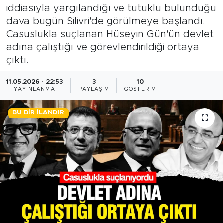
iddiasıyla yargılandığı ve tutuklu bulunduğu
BİLİM-TEKNOLOJİ
dava bugün Silivri'de görülmeye başlandı.
Casuslukla suçlanan Hüseyin Gün'ün devlet
RÖPÖRTAJ
adına çalıştığı ve görevlendirildiği ortaya
çıktı.
ANALİZ
11.05.2026 - 22:53
3
10
YAYINLANMA
PAYLAŞIM
GÖSTERIM
NOSTALJİ
BU BIR İLANDIR
KULİS
YAZARLAR
DİNİ
POLİTİKA
EKONOMİ