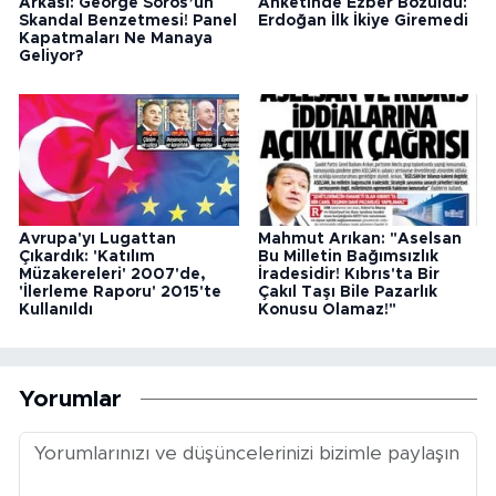
Arkası: George Soros’un
Anketinde Ezber Bozuldu:
Skandal Benzetmesi! Panel
Erdoğan İlk İkiye Giremedi
Kapatmaları Ne Manaya
Geliyor?
Avrupa'yı Lugattan
Mahmut Arıkan: "Aselsan
Çıkardık: 'Katılım
Bu Milletin Bağımsızlık
Müzakereleri' 2007'de,
İradesidir! Kıbrıs'ta Bir
'İlerleme Raporu' 2015'te
Çakıl Taşı Bile Pazarlık
Kullanıldı
Konusu Olamaz!"
Yorumlar