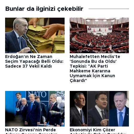
Bunlar da ilginizi çekebilir
Erdoğan'ın Ne Zaman
Muhalefetten Meclis'te
Seçim Yapacağı Belli Oldu:
'Sonunda Bu da Oldu'
Sadece 37 Vekil Kaldı
Tepkisi: "AK Parti
Mahkeme Kararına
Uymamak İçin Kanun
Çıkardı"
NATO Zirvesi’nin Perde
Ekonomiyi Kim Çözer