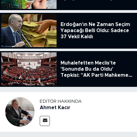
ENSAG: Tüfe 1.94 Yıllık Yüzde
51.49
Erdoğan'ın Ne Zaman Seçim
Yapacağı Belli Oldu: Sadece
37 Vekil Kaldı
Muhalefetten Meclis'te
'Sonunda Bu da Oldu'
Tepkisi: "AK Parti Mahkeme
Kararına Uymamak İçin
Kanun Çıkardı"
EDITÖR HAKKINDA
Ahmet Kacır