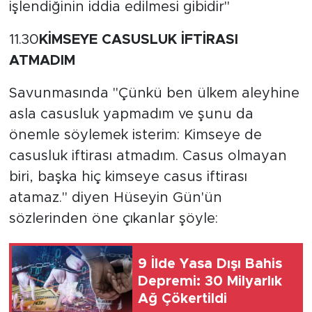
işlendiğinin iddia edilmesi gibidir"
11.30
KİMSEYE CASUSLUK İFTİRASI
ATMADIM
Savunmasında "Çünkü ben ülkem aleyhine
asla casusluk yapmadım ve şunu da
önemle söylemek isterim: Kimseye de
casusluk iftirası atmadım. Casus olmayan
biri, başka hiç kimseye casus iftirası
atamaz." diyen Hüseyin Gün'ün
sözlerinden öne çıkanlar şöyle:
9 İlde Yasa Dışı Bahis
Depremi: 30 Milyarlık
Ağ Çökertildi