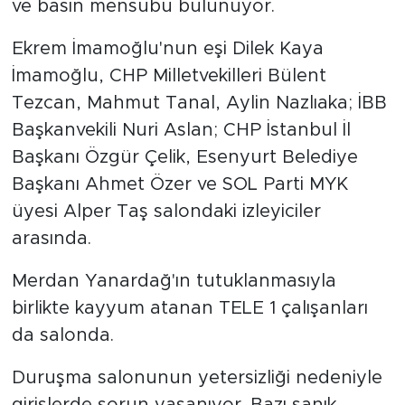
ve basın mensubu bulunuyor.
Ekrem İmamoğlu'nun eşi Dilek Kaya
İmamoğlu, CHP Milletvekilleri Bülent
Tezcan, Mahmut Tanal, Aylin Nazlıaka; İBB
Başkanvekili Nuri Aslan; CHP İstanbul İl
Başkanı Özgür Çelik, Esenyurt Belediye
Başkanı Ahmet Özer ve SOL Parti MYK
üyesi Alper Taş salondaki izleyiciler
arasında.
Merdan Yanardağ'ın tutuklanmasıyla
birlikte kayyum atanan TELE 1 çalışanları
da salonda.
Duruşma salonunun yetersizliği nedeniyle
girişlerde sorun yaşanıyor. Bazı sanık