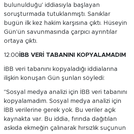
MEDYA KÖŞESİ
bulunulduğu' iddiasıyla başlayan
soruşturmada tutuklanmıştı. Sanıklar
FOTO GALERİ
bugün ilk kez hakim karşısına çıktı. Hüseyin
Gün'ün savunmasında çarpıcı ayrıntılar
VİDEOLAR
ortaya çıktı.
ALINTI YAZARLAR
12.00
İBB VERİ TABANINI KOPYALAMADIM
SOSYAL MEDYA
İBB veri tabanını kopyaladığı iddialarına
ilişkin konuşan Gün şunları söyledi:
"Sosyal medya analizi için İBB veri tabanını
kopyalamadım. Sosyal medya analizi için
İBB verilerine gerek yok. Bu veriler açık
kaynakta var. Bu iddia, fırında dağıtılan
askıda ekmeğin çalınarak hırsızlık suçunun