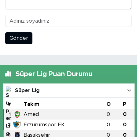
Gönder
Süper Lig Puan Durumu
Süper Lig
#
Takım
O
P
Amed
0
0
1
Erzurumspor FK
0
0
2
Başakşehir
0
0
3