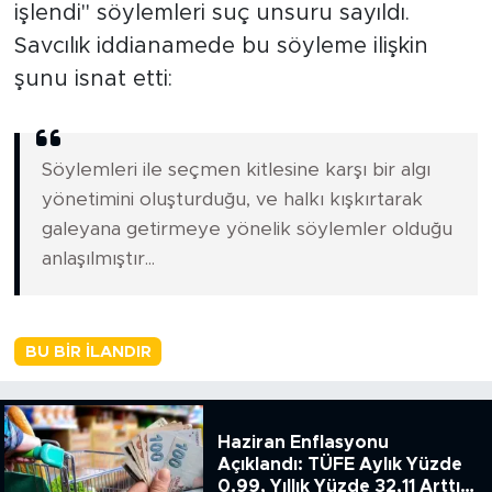
işlendi" söylemleri suç unsuru sayıldı.
Savcılık iddianamede bu söyleme ilişkin
şunu isnat etti:
Söylemleri ile seçmen kitlesine karşı bir algı
yönetimini oluşturduğu, ve halkı kışkırtarak
galeyana getirmeye yönelik söylemler olduğu
anlaşılmıştır...
BU BIR İLANDIR
Haziran Enflasyonu
Açıklandı: TÜFE Aylık Yüzde
0,99, Yıllık Yüzde 32,11 Arttı,