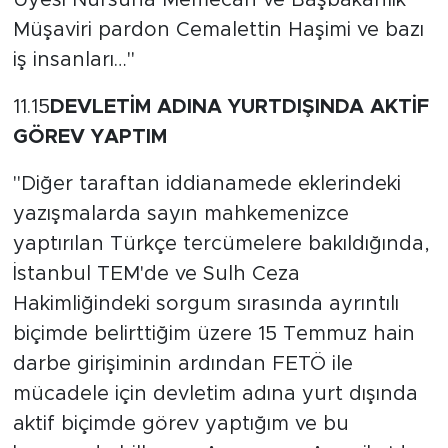
Müşaviri pardon Cemalettin Haşimi ve bazı
iş insanları…"
11.15
DEVLETİM ADINA YURTDIŞINDA AKTİF
GÖREV YAPTIM
"Diğer taraftan iddianamede eklerindeki
yazışmalarda sayın mahkemenizce
yaptırılan Türkçe tercümelere bakıldığında,
İstanbul TEM'de ve Sulh Ceza
Hakimliğindeki sorgum sırasında ayrıntılı
biçimde belirttiğim üzere 15 Temmuz hain
darbe girişiminin ardından FETÖ ile
mücadele için devletim adına yurt dışında
aktif biçimde görev yaptığım ve bu