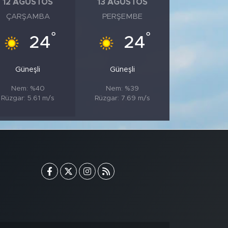
12 AĞUSTOS
13 AĞUSTOS
ÇARŞAMBA
PERŞEMBE
°
°
24
24
Güneşli
Güneşli
Nem: %40
Nem: %39
Rüzgar: 5.61 m/s
Rüzgar: 7.69 m/s