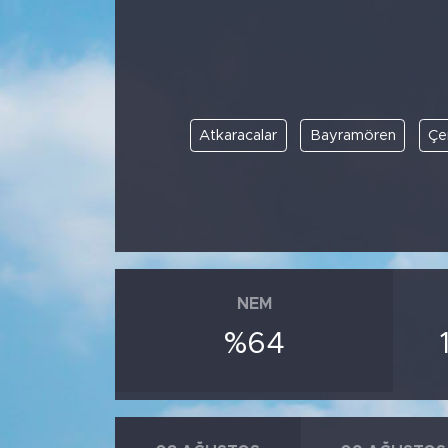
BİLİM-TEKNOLOJİ
RÖPÖRTAJ
Atkaracalar
Bayramören
Çe
ANALİZ
NOSTALJİ
KULİS
YAZARLAR
NEM
%64
DİNİ
POLİTİKA
EKONOMİ