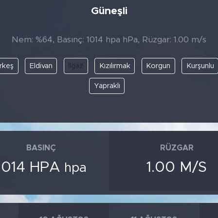
Güneşli
Nem: %64, Basınç: 1014 hpa hPa, Rüzgar: 1.00 m/s
rkeş
Eldivan
Ilgaz
Kızılırmak
Korgun
Kurşunlu
Yapraklı
BASINÇ
RÜZGAR
1014 HPA
1.00 M/S
hpa