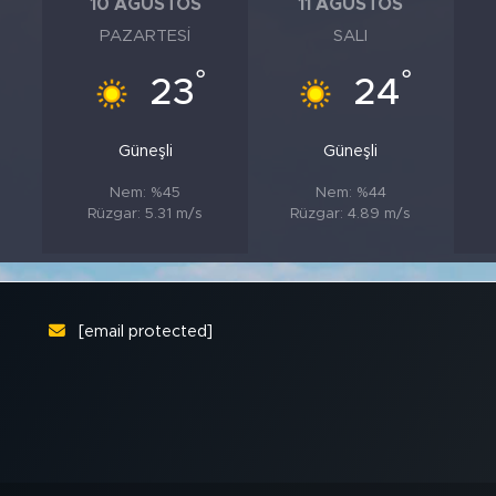
10 AĞUSTOS
11 AĞUSTOS
PAZARTESI
SALI
°
°
°
23
24
Güneşli
Güneşli
Nem: %45
Nem: %44
Rüzgar: 5.31 m/s
Rüzgar: 4.89 m/s
[email protected]