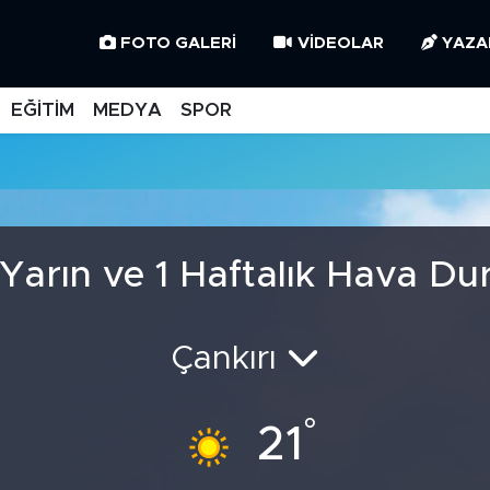
FOTO GALERI
VIDEOLAR
YAZA
EĞİTİM
MEDYA
SPOR
 Yarın ve 1 Haftalık Hava D
Çankırı
°
21