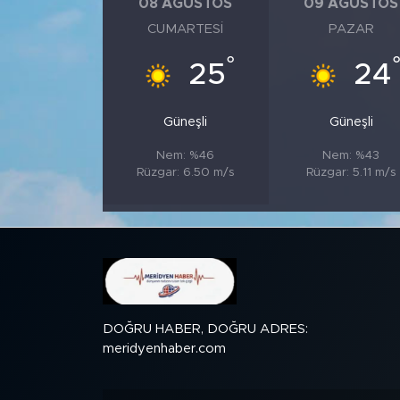
08 AĞUSTOS
09 AĞUSTOS
CUMARTESI
PAZAR
SPOR
°
25
24
KÜLTÜR SANAT
Güneşli
Güneşli
YAŞAM
Nem: %46
Nem: %43
Rüzgar: 6.50 m/s
Rüzgar: 5.11 m/s
TARİHTEN GÜNÜMÜZE
TARİH
KADIN
SAĞLIK
DOĞRU HABER, DOĞRU ADRES:
meridyenhaber.com
SİYASET