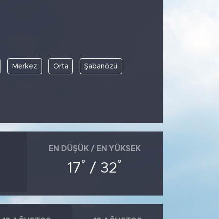
Merkez
Orta
Şabanözü
EN DÜŞÜK / EN YÜKSEK
°
°
17
/ 32