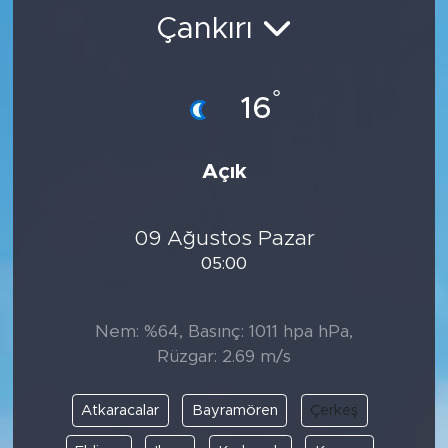
Çankırı
BİLİM-TEKNOLOJİ
RÖPÖRTAJ
°
16
ANALİZ
Açık
NOSTALJİ
09 Ağustos Pazar
KULİS
05:00
YAZARLAR
Nem: %64, Basınç: 1011 hpa hPa,
DİNİ
Rüzgar: 2.69 m/s
POLİTİKA
Atkaracalar
Bayramören
Çerkeş
EKONOMİ