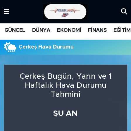
KATEGORİZE EDİLMEMİŞ
Nöbetçi Eczaneler
GÜNCEL
DÜNYA
EKONOMİ
FİNANS
EĞİTİM
EĞİTİM
Hava Durumu
Çerkeş Hava Durumu
MANŞET
İstanbul Namaz Vakitleri
MEDYA
Trafik Durumu
Çerkeş Bugün, Yarın ve 1
FİNANS
Süper Lig Puan Durumu ve Fikstür
Haftalık Hava Durumu
Tahmini
DÜNYA
Tüm Manşetler
GÜNCEL
Son Dakika Haberleri
ŞU AN
KARİKATÜR
Haber Arşivi