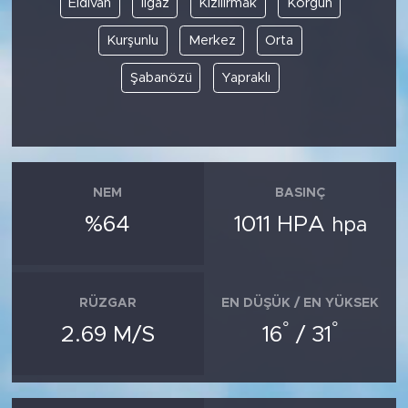
Eldivan
Ilgaz
Kızılırmak
Korgun
Kurşunlu
Merkez
Orta
SPOR
Şabanözü
Yapraklı
KÜLTÜR SANAT
YAŞAM
TARİHTEN GÜNÜMÜZE
NEM
BASINÇ
%64
1011 HPA
hpa
TARİH
KADIN
RÜZGAR
EN DÜŞÜK / EN YÜKSEK
SAĞLIK
°
°
2.69 M/S
16
/ 31
SİYASET