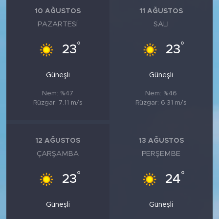
MEDYA KÖŞESİ
10 AĞUSTOS
11 AĞUSTOS
PAZARTESI
SALI
FOTO GALERİ
°
°
23
23
VİDEOLAR
Güneşli
Güneşli
ALINTI YAZARLAR
Nem: %47
Nem: %46
SOSYAL MEDYA
Rüzgar: 7.11 m/s
Rüzgar: 6.31 m/s
12 AĞUSTOS
13 AĞUSTOS
ÇARŞAMBA
PERŞEMBE
°
°
23
24
Güneşli
Güneşli