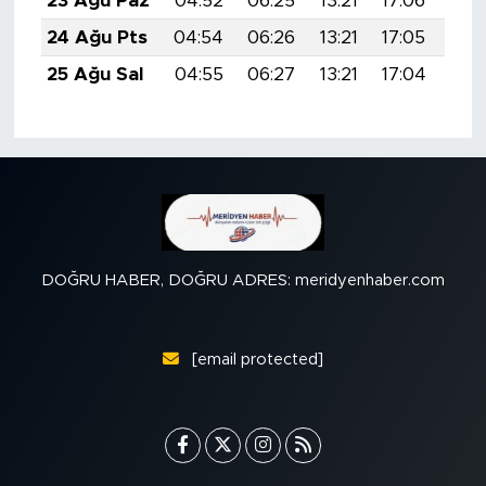
23 Ağu Paz
04:52
06:25
13:21
17:06
20:
24 Ağu Pts
04:54
06:26
13:21
17:05
20:
25 Ağu Sal
04:55
06:27
13:21
17:04
20:
DOĞRU HABER, DOĞRU ADRES: meridyenhaber.com
[email protected]