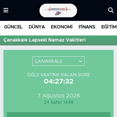
KATEGORİZE EDİLMEMİŞ
Nöbetçi Eczaneler
GÜNCEL
DÜNYA
EKONOMİ
FİNANS
EĞİTİM
EĞİTİM
Hava Durumu
Çanakkale Lapseki Namaz Vakitleri
MANŞET
İstanbul Namaz Vakitleri
MEDYA
Trafik Durumu
ÇANAKKALE
FİNANS
Süper Lig Puan Durumu ve Fikstür
ÖĞLE VAKTINE KALAN SÜRE
04:27:32
DÜNYA
Tüm Manşetler
7 Ağustos 2026
GÜNCEL
Son Dakika Haberleri
24 Safer 1448
KARİKATÜR
Haber Arşivi