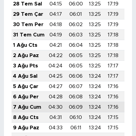
MEDYA KÖŞESİ
28 Tem Sal
04:15
06:00
13:25
17:19
20:
29 Tem Çar
04:17
06:01
13:25
17:19
20:
FOTO GALERİ
30 Tem Per
04:18
06:02
13:25
17:19
20:
VİDEOLAR
31 Tem Cum
04:19
06:03
13:25
17:18
20:
1 Ağu Cts
04:21
06:04
13:25
17:18
20:
ALINTI YAZARLAR
2 Ağu Paz
04:22
06:05
13:25
17:18
20:
SOSYAL MEDYA
3 Ağu Pts
04:24
06:05
13:25
17:17
20:
4 Ağu Sal
04:25
06:06
13:24
17:17
20:
5 Ağu Çar
04:27
06:07
13:24
17:16
20:
6 Ağu Per
04:28
06:08
13:24
17:16
20:
7 Ağu Cum
04:30
06:09
13:24
17:16
20:
8 Ağu Cts
04:31
06:10
13:24
17:15
20:
9 Ağu Paz
04:33
06:11
13:24
17:15
20: