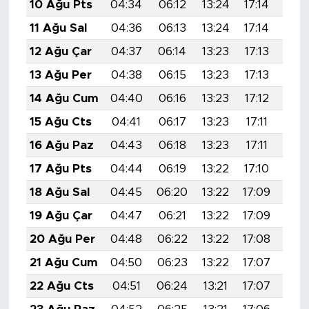
10 Ağu Pts
04:34
06:12
13:24
17:14
20:
11 Ağu Sal
04:36
06:13
13:24
17:14
20:
12 Ağu Çar
04:37
06:14
13:23
17:13
20:
13 Ağu Per
04:38
06:15
13:23
17:13
20:
14 Ağu Cum
04:40
06:16
13:23
17:12
20:
15 Ağu Cts
04:41
06:17
13:23
17:11
20:
16 Ağu Paz
04:43
06:18
13:23
17:11
20:
17 Ağu Pts
04:44
06:19
13:22
17:10
20:
18 Ağu Sal
04:45
06:20
13:22
17:09
20:
19 Ağu Çar
04:47
06:21
13:22
17:09
20:
20 Ağu Per
04:48
06:22
13:22
17:08
20:
21 Ağu Cum
04:50
06:23
13:22
17:07
20:
22 Ağu Cts
04:51
06:24
13:21
17:07
20: