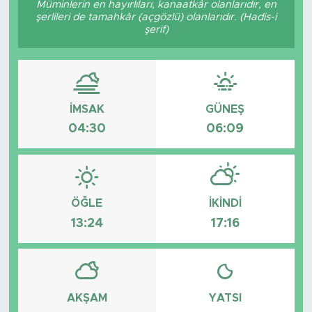
Müminlerin en hayırlıları, kanaatkâr olanlarıdır, en
şerlileri de tamahkâr (açgözlü) olanlarıdır. (Hadis-i
BİLİM-TEKNOLOJİ
şerif)
RÖPÖRTAJ
ANALİZ
İMSAK
GÜNEŞ
04:30
06:09
NOSTALJİ
KULİS
YAZARLAR
ÖĞLE
İKINDI
13:24
17:16
DİNİ
POLİTİKA
AKŞAM
YATSI
EKONOMİ