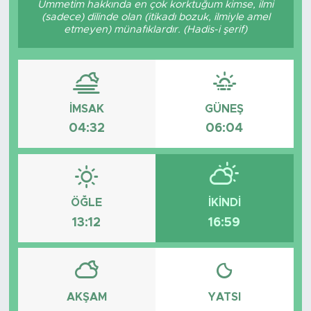
Ümmetim hakkında en çok korktuğum kimse, ilmi
(sadece) dilinde olan (itikadı bozuk, ilmiyle amel
BİLİM-TEKNOLOJİ
etmeyen) münafıklardır. (Hadis-i şerif)
RÖPÖRTAJ
ANALİZ
İMSAK
GÜNEŞ
04:32
06:04
NOSTALJİ
KULİS
YAZARLAR
ÖĞLE
İKINDI
13:12
16:59
DİNİ
POLİTİKA
AKŞAM
YATSI
EKONOMİ