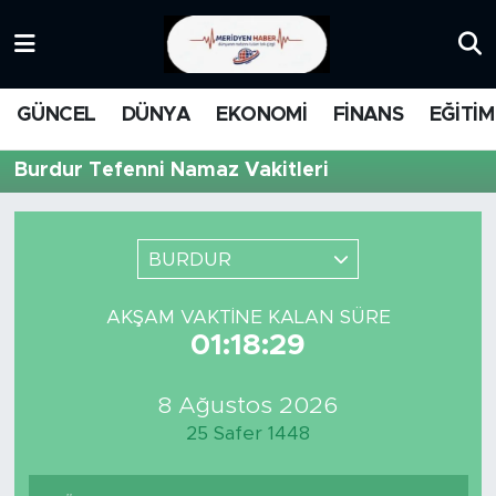
KATEGORİZE EDİLMEMİŞ
Nöbetçi Eczaneler
GÜNCEL
DÜNYA
EKONOMİ
FİNANS
EĞİTİM
EĞİTİM
Hava Durumu
Burdur Tefenni Namaz Vakitleri
MANŞET
İstanbul Namaz Vakitleri
MEDYA
Trafik Durumu
BURDUR
FİNANS
Süper Lig Puan Durumu ve Fikstür
AKŞAM VAKTINE KALAN SÜRE
01:18:29
DÜNYA
Tüm Manşetler
8 Ağustos 2026
GÜNCEL
Son Dakika Haberleri
25 Safer 1448
KARİKATÜR
Haber Arşivi