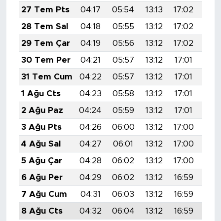
MEDYA KÖŞESİ
27 Tem Pts
04:17
05:54
13:13
17:02
20:
28 Tem Sal
04:18
05:55
13:12
17:02
20:
FOTO GALERİ
29 Tem Çar
04:19
05:56
13:12
17:02
20:
VİDEOLAR
30 Tem Per
04:21
05:57
13:12
17:01
20:
31 Tem Cum
04:22
05:57
13:12
17:01
20:
ALINTI YAZARLAR
1 Ağu Cts
04:23
05:58
13:12
17:01
20:
SOSYAL MEDYA
2 Ağu Paz
04:24
05:59
13:12
17:01
20:
3 Ağu Pts
04:26
06:00
13:12
17:00
20:
4 Ağu Sal
04:27
06:01
13:12
17:00
20:
5 Ağu Çar
04:28
06:02
13:12
17:00
20:
6 Ağu Per
04:29
06:02
13:12
16:59
20:
7 Ağu Cum
04:31
06:03
13:12
16:59
20:
8 Ağu Cts
04:32
06:04
13:12
16:59
20: