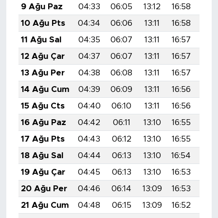
9 Ağu Paz
04:33
06:05
13:12
16:58
20:
10 Ağu Pts
04:34
06:06
13:11
16:58
20:
11 Ağu Sal
04:35
06:07
13:11
16:57
20:
12 Ağu Çar
04:37
06:07
13:11
16:57
20:
13 Ağu Per
04:38
06:08
13:11
16:57
20:
14 Ağu Cum
04:39
06:09
13:11
16:56
20:
15 Ağu Cts
04:40
06:10
13:11
16:56
20:
16 Ağu Paz
04:42
06:11
13:10
16:55
20:
17 Ağu Pts
04:43
06:12
13:10
16:55
19:
18 Ağu Sal
04:44
06:13
13:10
16:54
19:
19 Ağu Çar
04:45
06:13
13:10
16:53
19:
20 Ağu Per
04:46
06:14
13:09
16:53
19:
21 Ağu Cum
04:48
06:15
13:09
16:52
19: