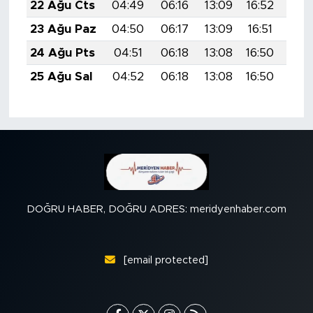
22 Ağu Cts
04:49
06:16
13:09
16:52
19:
23 Ağu Paz
04:50
06:17
13:09
16:51
19:
24 Ağu Pts
04:51
06:18
13:08
16:50
19:
25 Ağu Sal
04:52
06:18
13:08
16:50
19:
DOĞRU HABER, DOĞRU ADRES: meridyenhaber.com
[email protected]