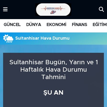
KATEGORİZE EDİLMEMİŞ
Nöbetçi Eczaneler
GÜNCEL
DÜNYA
EKONOMİ
FİNANS
EĞİTİM
EĞİTİM
Hava Durumu
Sultanhisar Hava Durumu
MANŞET
İstanbul Namaz Vakitleri
MEDYA
Trafik Durumu
Sultanhisar Bugün, Yarın ve 1
FİNANS
Süper Lig Puan Durumu ve Fikstür
Haftalık Hava Durumu
Tahmini
DÜNYA
Tüm Manşetler
GÜNCEL
Son Dakika Haberleri
ŞU AN
KARİKATÜR
Haber Arşivi