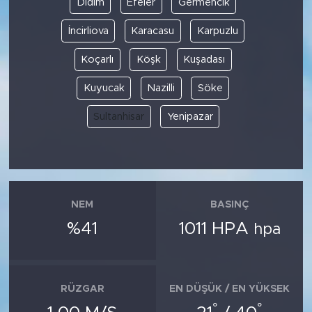
Didim
Efeler
Germencik
İncirliova
Karacasu
Karpuzlu
SPOR
Koçarlı
Köşk
Kuşadası
KÜLTÜR SANAT
Kuyucak
Nazilli
Söke
YAŞAM
Sultanhisar
Yenipazar
TARİHTEN GÜNÜMÜZE
TARİH
NEM
BASINÇ
KADIN
%41
1011 HPA
hpa
SAĞLIK
SİYASET
RÜZGAR
EN DÜŞÜK / EN YÜKSEK
°
°