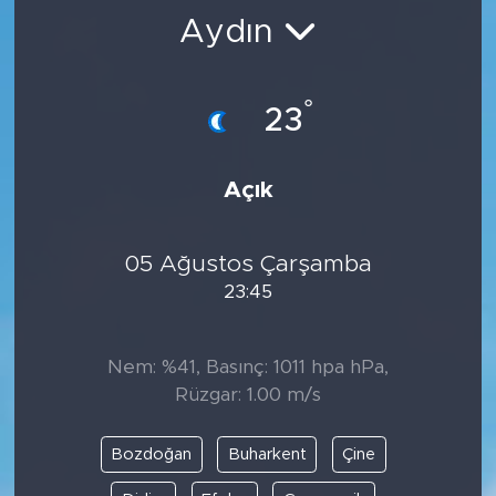
Aydın
BİLİM-TEKNOLOJİ
RÖPÖRTAJ
°
23
ANALİZ
Açık
NOSTALJİ
05 Ağustos Çarşamba
KULİS
23:45
YAZARLAR
Nem: %41, Basınç: 1011 hpa hPa,
DİNİ
Rüzgar: 1.00 m/s
POLİTİKA
Bozdoğan
Buharkent
Çine
EKONOMİ