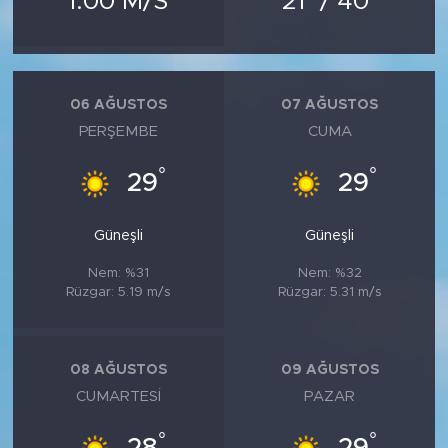
1.00 M/S
21
/ 40
MEDYA KÖŞESİ
FOTO GALERİ
06 AĞUSTOS
07 AĞUSTOS
VİDEOLAR
PERŞEMBE
CUMA
ALINTI YAZARLAR
°
°
29
29
SOSYAL MEDYA
Güneşli
Güneşli
Nem: %31
Nem: %32
Rüzgar: 5.19 m/s
Rüzgar: 5.31 m/s
08 AĞUSTOS
09 AĞUSTOS
CUMARTESI
PAZAR
°
°