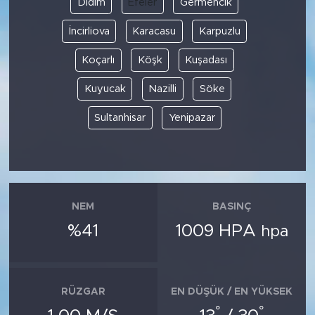
Didim
Efeler
Germencik
İncirliova
Karacasu
Karpuzlu
SPOR
Koçarlı
Köşk
Kuşadası
KÜLTÜR SANAT
Kuyucak
Nazilli
Söke
YAŞAM
Sultanhisar
Yenipazar
TARİHTEN GÜNÜMÜZE
TARİH
NEM
BASINÇ
KADIN
%41
1009 HPA
hpa
SAĞLIK
SİYASET
RÜZGAR
EN DÜŞÜK / EN YÜKSEK
°
°