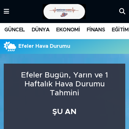
KATEGORİZE EDİLMEMİŞ
Nöbetçi Eczaneler
GÜNCEL
DÜNYA
EKONOMİ
FİNANS
EĞİTİM
EĞİTİM
Hava Durumu
Efeler Hava Durumu
MANŞET
İstanbul Namaz Vakitleri
MEDYA
Trafik Durumu
Efeler Bugün, Yarın ve 1
FİNANS
Süper Lig Puan Durumu ve Fikstür
Haftalık Hava Durumu
Tahmini
DÜNYA
Tüm Manşetler
GÜNCEL
Son Dakika Haberleri
ŞU AN
KARİKATÜR
Haber Arşivi