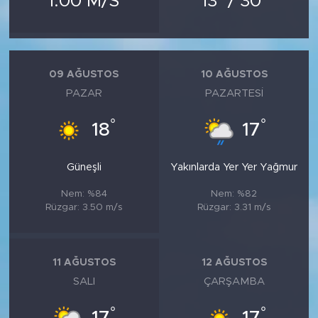
1.00 M/S
13
/ 30
MEDYA KÖŞESİ
FOTO GALERİ
09 AĞUSTOS
10 AĞUSTOS
VİDEOLAR
PAZAR
PAZARTESI
ALINTI YAZARLAR
°
°
18
17
SOSYAL MEDYA
Güneşli
Yakınlarda Yer Yer Yağmur
Nem: %84
Nem: %82
Rüzgar: 3.50 m/s
Rüzgar: 3.31 m/s
11 AĞUSTOS
12 AĞUSTOS
SALI
ÇARŞAMBA
°
°