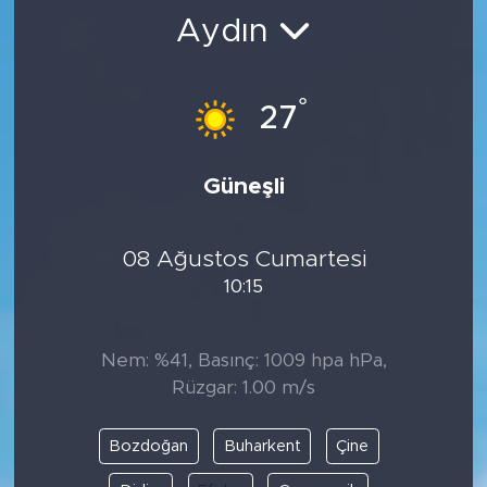
Aydın
BİLİM-TEKNOLOJİ
RÖPÖRTAJ
°
27
ANALİZ
Güneşli
NOSTALJİ
08 Ağustos Cumartesi
KULİS
10:15
YAZARLAR
Nem: %41, Basınç: 1009 hpa hPa,
DİNİ
Rüzgar: 1.00 m/s
POLİTİKA
Bozdoğan
Buharkent
Çine
EKONOMİ