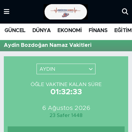
KATEGORİZE EDİLMEMİŞ
Nöbetçi Eczaneler
GÜNCEL
DÜNYA
EKONOMİ
FİNANS
EĞİTİM
EĞİTİM
Hava Durumu
Aydin Bozdoğan Namaz Vakitleri
MANŞET
İstanbul Namaz Vakitleri
MEDYA
Trafik Durumu
AYDIN
FİNANS
Süper Lig Puan Durumu ve Fikstür
ÖĞLE VAKTINE KALAN SÜRE
01:32:33
DÜNYA
Tüm Manşetler
6 Ağustos 2026
GÜNCEL
Son Dakika Haberleri
23 Safer 1448
KARİKATÜR
Haber Arşivi