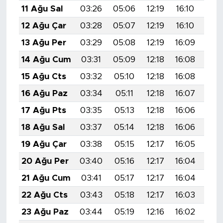
11 Ağu Sal
03:26
05:06
12:19
16:10
19:
12 Ağu Çar
03:28
05:07
12:19
16:10
19:
13 Ağu Per
03:29
05:08
12:19
16:09
19:
14 Ağu Cum
03:31
05:09
12:18
16:08
19:
15 Ağu Cts
03:32
05:10
12:18
16:08
19:
16 Ağu Paz
03:34
05:11
12:18
16:07
19:
17 Ağu Pts
03:35
05:13
12:18
16:06
19:
18 Ağu Sal
03:37
05:14
12:18
16:06
19:
19 Ağu Çar
03:38
05:15
12:17
16:05
19:
20 Ağu Per
03:40
05:16
12:17
16:04
19:
21 Ağu Cum
03:41
05:17
12:17
16:04
19:
22 Ağu Cts
03:43
05:18
12:17
16:03
19:
23 Ağu Paz
03:44
05:19
12:16
16:02
19: