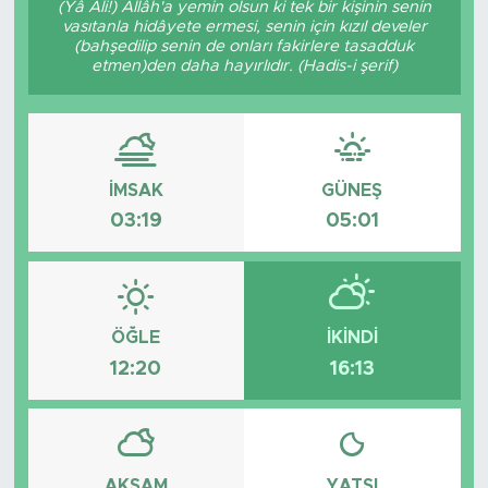
(Yâ Ali!) Allâh'a yemin olsun ki tek bir kişinin senin
vasıtanla hidâyete ermesi, senin için kızıl develer
BİLİM-TEKNOLOJİ
(bahşedilip senin de onları fakirlere tasadduk
etmen)den daha hayırlıdır. (Hadis-i şerif)
RÖPÖRTAJ
ANALİZ
İMSAK
GÜNEŞ
NOSTALJİ
03:19
05:01
KULİS
YAZARLAR
ÖĞLE
İKINDI
12:20
16:13
DİNİ
POLİTİKA
EKONOMİ
AKŞAM
YATSI