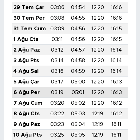
MEDYA KÖŞESİ
29 Tem Çar
03:06
04:54
12:20
16:16
19:
30 Tem Per
03:08
04:55
12:20
16:16
19:
FOTO GALERİ
31 Tem Cum
03:09
04:56
12:20
16:15
19:
VİDEOLAR
1 Ağu Cts
03:11
04:56
12:20
16:15
19:
2 Ağu Paz
03:12
04:57
12:20
16:14
19:
ALINTI YAZARLAR
3 Ağu Pts
03:14
04:58
12:20
16:14
19:
SOSYAL MEDYA
4 Ağu Sal
03:16
04:59
12:20
16:14
19:
5 Ağu Çar
03:17
05:00
12:20
16:13
19:
6 Ağu Per
03:19
05:01
12:20
16:13
19:
7 Ağu Cum
03:20
05:02
12:20
16:12
19:
8 Ağu Cts
03:22
05:03
12:19
16:12
19:
9 Ağu Paz
03:23
05:04
12:19
16:11
19:
10 Ağu Pts
03:25
05:05
12:19
16:11
19: