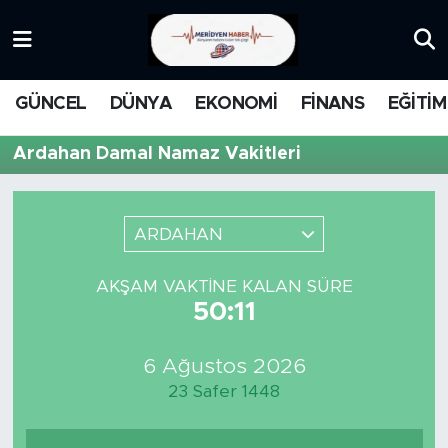
KATEGORİZE EDİLMEMİŞ
Nöbetçi Eczaneler
GÜNCEL
DÜNYA
EKONOMİ
FİNANS
EĞİTİM
EĞİTİM
Hava Durumu
Ardahan Damal Namaz Vakitleri
MANŞET
İstanbul Namaz Vakitleri
MEDYA
Trafik Durumu
ARDAHAN
FİNANS
Süper Lig Puan Durumu ve Fikstür
AKŞAM VAKTINE KALAN SÜRE
50:11
DÜNYA
Tüm Manşetler
6 Ağustos 2026
GÜNCEL
Son Dakika Haberleri
23 Safer 1448
KARİKATÜR
Haber Arşivi