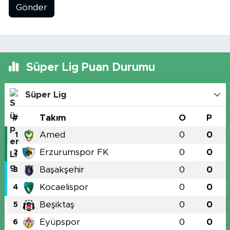
Gönder
Süper Lig Puan Durumu
Süper Lig
#
Takım
O
P
Amed
0
0
1
Erzurumspor FK
0
0
2
Başakşehir
0
0
3
Kocaelispor
0
0
4
Beşiktaş
0
0
5
Eyüpspor
0
0
6