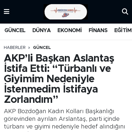
KATEGORİZE EDİLMEMİŞ
Nöbetçi Eczaneler
GÜNCEL
DÜNYA
EKONOMİ
FİNANS
EĞİTİM
EĞİTİM
Hava Durumu
HABERLER
GÜNCEL
MANŞET
İstanbul Namaz Vakitleri
AKP’li Başkan Aslantaş
İstifa Etti: “Türbanlı ve
MEDYA
Trafik Durumu
Giyimim Nedeniyle
FİNANS
Süper Lig Puan Durumu ve Fikstür
İstenmedim İstifaya
Zorlandım”
DÜNYA
Tüm Manşetler
AKP Bozdoğan Kadın Kolları Başkanlığı
GÜNCEL
Son Dakika Haberleri
görevinden ayrılan Arslantaş, parti içinde
türbanı ve giyimi nedeniyle hedef alındığını
KARİKATÜR
Haber Arşivi