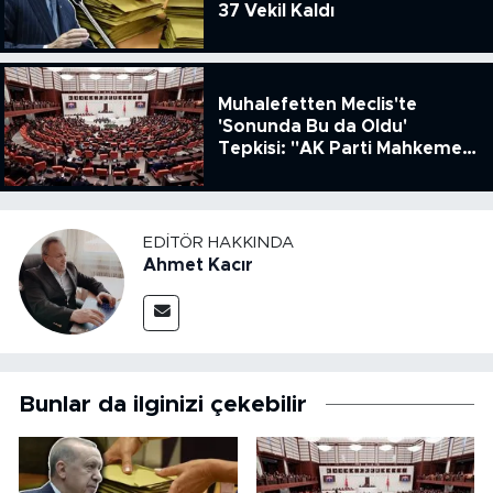
37 Vekil Kaldı
Muhalefetten Meclis'te
'Sonunda Bu da Oldu'
Tepkisi: "AK Parti Mahkeme
Kararına Uymamak İçin
Kanun Çıkardı"
EDITÖR HAKKINDA
Ahmet Kacır
Bunlar da ilginizi çekebilir