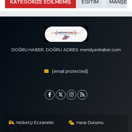
KATEGORİZE EDİLMEMİŞ
EĞİTİM
MANŞET
DOĞRU HABER, DOĞRU ADRES: meridyenhaber.com
[email protected]
Nöbetçi Eczaneler
Hava Durumu