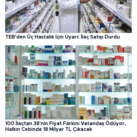
TEB'den Üç Hastalık İçin Uyarı: İlaç Satışı Durdu
100 İlaçtan 38'nin Fiyat Farkını Vatandaş Ödüyor,
Halkın Cebinde 18 Milyar TL Çıkacak