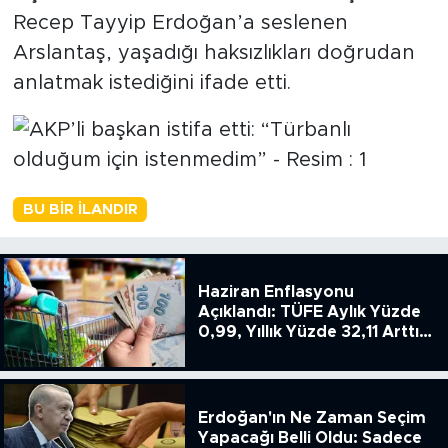
Recep Tayyip Erdoğan’a seslenen
Arslantaş, yaşadığı haksızlıkları doğrudan
anlatmak istediğini ifade etti.
BU BIR İLANDIR
Haziran Enflasyonu
Açıklandı: TÜFE Aylık Yüzde
0,99, Yıllık Yüzde 32,11 Arttı,
ENSAG: Tüfe 1.94 Yıllık Yüzde
51.49
Erdoğan'ın Ne Zaman Seçim
Yapacağı Belli Oldu: Sadece