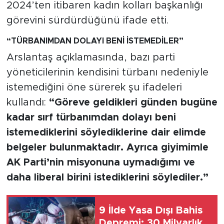
MEDYA KÖŞESİ
2024’ten itibaren kadın kolları başkanlığı
görevini sürdürdüğünü ifade etti.
FOTO GALERİ
“TÜRBANIMDAN DOLAYI BENİ İSTEMEDİLER”
VİDEOLAR
Arslantaş açıklamasında, bazı parti
yöneticilerinin kendisini türbanı nedeniyle
ALINTI YAZARLAR
istemediğini öne sürerek şu ifadeleri
kullandı:
“Göreve geldikleri günden bugüne
SOSYAL MEDYA
kadar sırf türbanımdan dolayı beni
istemediklerini söylediklerine dair elimde
belgeler bulunmaktadır. Ayrıca giyimimle
AK Parti’nin misyonuna uymadığımı ve
daha liberal birini istediklerini söylediler.”
9 İlde Yasa Dışı Bahis
Depremi: 30 Milyarlık