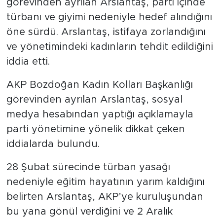
görevinden ayrılan Arslantaş, parti içinde
türbanı ve giyimi nedeniyle hedef alındığını
SPOR
öne sürdü. Arslantaş, istifaya zorlandığını
ve yönetimindeki kadınların tehdit edildiğini
KÜLTÜR SANAT
iddia etti.
YAŞAM
AKP Bozdoğan Kadın Kolları Başkanlığı
TARİHTEN GÜNÜMÜZE
görevinden ayrılan Arslantaş, sosyal
medya hesabından yaptığı açıklamayla
TARİH
parti yönetimine yönelik dikkat çeken
iddialarda bulundu.
KADIN
28 Şubat sürecinde türban yasağı
SAĞLIK
nedeniyle eğitim hayatının yarım kaldığını
belirten Arslantaş, AKP’ye kuruluşundan
SİYASET
bu yana gönül verdiğini ve 2 Aralık