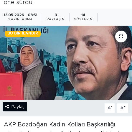
öne sürdü.
BİLİM-TEKNOLOJİ
13.05.2026 - 08:51
3
14
YAYINLANMA
PAYLAŞIM
GÖSTERIM
RÖPÖRTAJ
BU BIR İLANDIR
ANALİZ
NOSTALJİ
KULİS
YAZARLAR
DİNİ
Paylaş
-
+
A
A
POLİTİKA
AKP Bozdoğan Kadın Kolları Başkanlığı
EKONOMİ