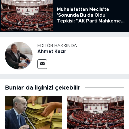
Muhalefetten Meclis'te
'Sonunda Bu da Oldu'
Tepkisi: "AK Parti Mahkeme
Kararına Uymamak İçin
Kanun Çıkardı"
EDITÖR HAKKINDA
Ahmet Kacır
Bunlar da ilginizi çekebilir