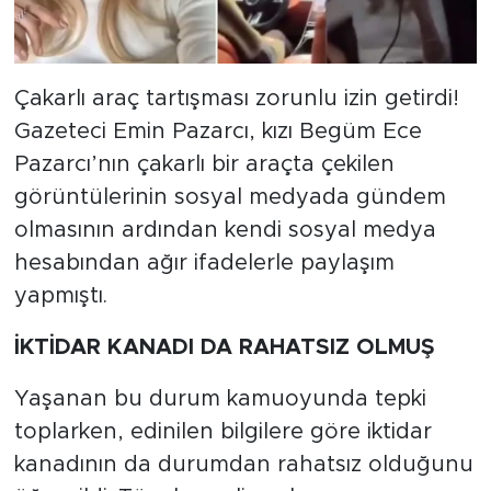
MEDYA KÖŞESİ
FOTO GALERİ
Çakarlı araç tartışması zorunlu izin getirdi!
VİDEOLAR
Gazeteci Emin Pazarcı, kızı Begüm Ece
Pazarcı’nın çakarlı bir araçta çekilen
ALINTI YAZARLAR
görüntülerinin sosyal medyada gündem
olmasının ardından kendi sosyal medya
SOSYAL MEDYA
hesabından ağır ifadelerle paylaşım
yapmıştı.
İKTİDAR KANADI DA RAHATSIZ OLMUŞ
Yaşanan bu durum kamuoyunda tepki
toplarken, edinilen bilgilere göre iktidar
kanadının da durumdan rahatsız olduğunu