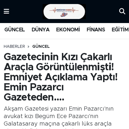
KATEGORİZE EDİLMEMİŞ
Nöbetçi Eczaneler
GÜNCEL
DÜNYA
EKONOMİ
FİNANS
EĞİTİM
EĞİTİM
Hava Durumu
HABERLER
GÜNCEL
MANŞET
İstanbul Namaz Vakitleri
Gazetecinin Kızı Çakarlı
Araçla Görüntülenmişti!
MEDYA
Trafik Durumu
Emniyet Açıklama Yaptı!
FİNANS
Süper Lig Puan Durumu ve Fikstür
Emin Pazarcı
Gazeteden....
DÜNYA
Tüm Manşetler
Akşam Gazetesi yazarı Emin Pazarcı'nın
GÜNCEL
Son Dakika Haberleri
avukat kızı Begüm Ece Pazarcı'nın
Galatasaray maçına çakarlı lüks araçla
KARİKATÜR
Haber Arşivi