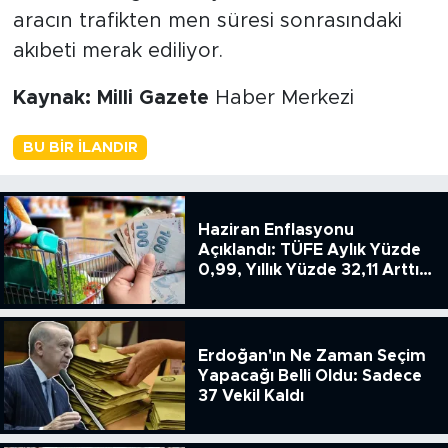
aracın trafikten men süresi sonrasındaki
akıbeti merak ediliyor.
Kaynak: Milli Gazete
Haber Merkezi
BU BIR İLANDIR
Haziran Enflasyonu
Açıklandı: TÜFE Aylık Yüzde
0,99, Yıllık Yüzde 32,11 Arttı,
ENSAG: Tüfe 1.94 Yıllık Yüzde
51.49
Erdoğan'ın Ne Zaman Seçim
Yapacağı Belli Oldu: Sadece
37 Vekil Kaldı