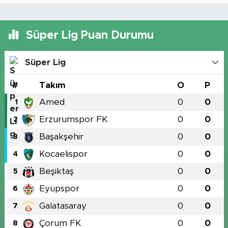
Süper Lig Puan Durumu
Süper Lig
#
Takım
O
P
Amed
0
0
1
Erzurumspor FK
0
0
2
Başakşehir
0
0
3
Kocaelispor
0
0
4
Beşiktaş
0
0
5
Eyüpspor
0
0
6
Galatasaray
0
0
7
Çorum FK
0
0
8