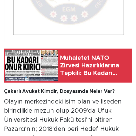
Muhalefet NATO
Zirvesi Hazırlıklarına
Tepkili: Bu Kadarı
Onur Kırıcı, NATO
Zirvesi Öncesi Şehirde
Çakarlı Avukat Kimdir, Dosyasında Neler Var?
Hayat Adeta
Olayın merkezindeki isim olan ve liseden
Durduruldu
birincilikle mezun olup 2009'da Ufuk
Üniversitesi Hukuk Fakültesi'ni bitiren
Pazarcı'nın; 2018'den beri Hedef Hukuk