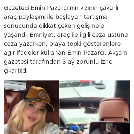
Gazeteci Emin Pazarcı’nın kızının çakarlı
SPOR
araç paylaşımı ile başlayan tartışma
sonucunda dikkat çeken gelişmeler
KÜLTÜR SANAT
yaşandı. Emniyet, araç ile ilgili ceza üstüne
ceza yazarken, olaya tepki gösterenlere
YAŞAM
ağır ifadeler kullanan Emin Pazarcı, Akşam
TARİHTEN GÜNÜMÜZE
gazetesi tarafından 3 ay zorunlu izne
çıkartıldı.
TARİH
KADIN
SAĞLIK
SİYASET