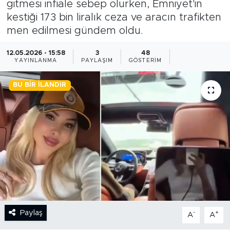
gitmesi infiale sebep olurken, Emniyet'in
kestiği 173 bin liralık ceza ve aracın trafikten
BİLİM-TEKNOLOJİ
men edilmesi gündem oldu.
RÖPÖRTAJ
12.05.2026 - 15:58
3
48
YAYINLANMA
PAYLAŞIM
GÖSTERIM
ANALİZ
BU BIR İLANDIR
NOSTALJİ
KULİS
YAZARLAR
DİNİ
POLİTİKA
Paylaş
-
+
A
A
EKONOMİ