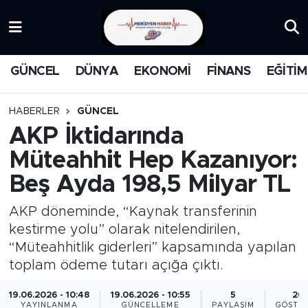
KATEGORİZE EDİLMEMİŞ
Nöbetçi Eczaneler
GÜNCEL
DÜNYA
EKONOMİ
FİNANS
EĞİTİM
EĞİTİM
Hava Durumu
HABERLER
GÜNCEL
MANŞET
İstanbul Namaz Vakitleri
AKP İktidarında
Müteahhit Hep Kazanıyor:
MEDYA
Trafik Durumu
Beş Ayda 198,5 Milyar TL
FİNANS
Süper Lig Puan Durumu ve Fikstür
AKP döneminde, “Kaynak transferinin
DÜNYA
Tüm Manşetler
kestirme yolu” olarak nitelendirilen,
“Müteahhitlik giderleri” kapsamında yapılan
GÜNCEL
Son Dakika Haberleri
toplam ödeme tutarı açığa çıktı.
19.06.2026 - 10:48
19.06.2026 - 10:55
5
26
KARİKATÜR
Haber Arşivi
YAYINLANMA
GÜNCELLEME
PAYLAŞIM
GÖSTE