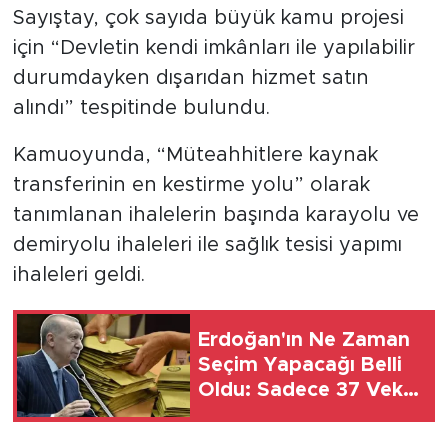
MEDYA KÖŞESİ
Sayıştay, çok sayıda büyük kamu projesi
için “Devletin kendi imkânları ile yapılabilir
FOTO GALERİ
durumdayken dışarıdan hizmet satın
alındı” tespitinde bulundu.
VİDEOLAR
Kamuoyunda, “Müteahhitlere kaynak
ALINTI YAZARLAR
transferinin en kestirme yolu” olarak
SOSYAL MEDYA
tanımlanan ihalelerin başında karayolu ve
demiryolu ihaleleri ile sağlık tesisi yapımı
ihaleleri geldi.
Erdoğan'ın Ne Zaman
Seçim Yapacağı Belli
Oldu: Sadece 37 Vekil
Kaldı