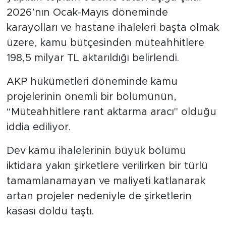
2026’nın Ocak-Mayıs döneminde
SPOR
karayolları ve hastane ihaleleri başta olmak
üzere, kamu bütçesinden müteahhitlere
KÜLTÜR SANAT
198,5 milyar TL aktarıldığı belirlendi.
YAŞAM
AKP hükümetleri döneminde kamu
projelerinin önemli bir bölümünün,
TARİHTEN GÜNÜMÜZE
“Müteahhitlere rant aktarma aracı" olduğu
iddia ediliyor.
TARİH
Dev kamu ihalelerinin büyük bölümü
KADIN
iktidara yakın şirketlere verilirken bir türlü
SAĞLIK
tamamlanamayan ve maliyeti katlanarak
artan projeler nedeniyle de şirketlerin
SİYASET
kasası doldu taştı.