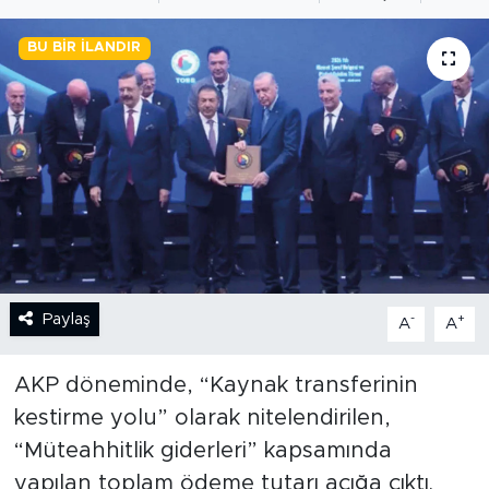
BİLİM-TEKNOLOJİ
BU BIR İLANDIR
RÖPÖRTAJ
ANALİZ
NOSTALJİ
KULİS
YAZARLAR
Paylaş
-
+
A
A
DİNİ
AKP döneminde, “Kaynak transferinin
kestirme yolu” olarak nitelendirilen,
POLİTİKA
“Müteahhitlik giderleri” kapsamında
yapılan toplam ödeme tutarı açığa çıktı.
EKONOMİ