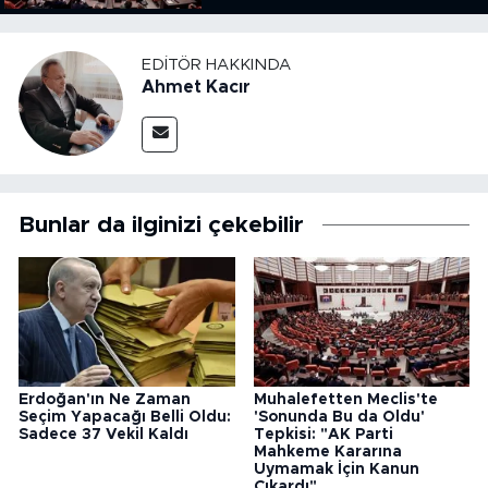
Kanun Çıkardı"
EDITÖR HAKKINDA
Ahmet Kacır
Bunlar da ilginizi çekebilir
Erdoğan'ın Ne Zaman
Muhalefetten Meclis'te
Seçim Yapacağı Belli Oldu:
'Sonunda Bu da Oldu'
Sadece 37 Vekil Kaldı
Tepkisi: "AK Parti
Mahkeme Kararına
Uymamak İçin Kanun
Çıkardı"