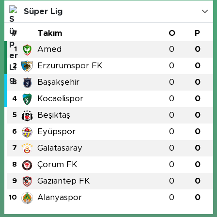
Süper Lig
#
Takım
O
P
Amed
0
0
1
Erzurumspor FK
0
0
2
Başakşehir
0
0
3
Kocaelispor
0
0
4
Beşiktaş
0
0
5
Eyüpspor
0
0
6
Galatasaray
0
0
7
Çorum FK
0
0
8
Gaziantep FK
0
0
9
Alanyaspor
0
0
10