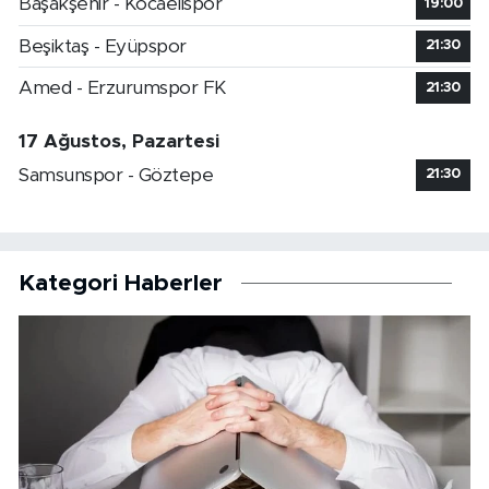
Başakşehir - Kocaelispor
19:00
Beşiktaş - Eyüpspor
21:30
Amed - Erzurumspor FK
21:30
17 Ağustos, Pazartesi
Samsunspor - Göztepe
21:30
Kategori Haberler