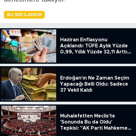
BU BIR İLANDIR
Haziran Enflasyonu
Açıklandı: TÜFE Aylık Yüzde
0,99, Yıllık Yüzde 32,11 Arttı,
ENSAG: Tüfe 1.94 Yıllık Yüzde
51.49
Erdoğan'ın Ne Zaman Seçim
Yapacağı Belli Oldu: Sadece
37 Vekil Kaldı
Muhalefetten Meclis'te
'Sonunda Bu da Oldu'
Tepkisi: "AK Parti Mahkeme
Kararına Uymamak İçin