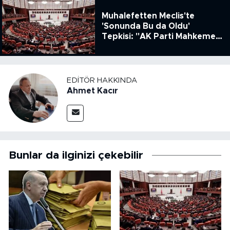
Muhalefetten Meclis'te
'Sonunda Bu da Oldu'
Tepkisi: "AK Parti Mahkeme
Kararına Uymamak İçin
Kanun Çıkardı"
EDITÖR HAKKINDA
Ahmet Kacır
Bunlar da ilginizi çekebilir