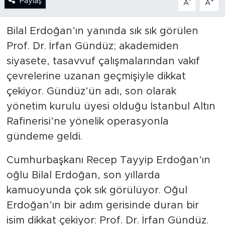
Paylaş
-
+
A
A
SPOR
Bilal Erdoğan’ın yanında sık sık görülen
Prof. Dr. İrfan Gündüz; akademiden
KÜLTÜR SANAT
siyasete, tasavvuf çalışmalarından vakıf
YAŞAM
çevrelerine uzanan geçmişiyle dikkat
çekiyor. Gündüz’ün adı, son olarak
TARİHTEN GÜNÜMÜZE
yönetim kurulu üyesi olduğu İstanbul Altın
Rafinerisi’ne yönelik operasyonla
TARİH
gündeme geldi.
KADIN
Cumhurbaşkanı Recep Tayyip Erdoğan’ın
oğlu Bilal Erdoğan, son yıllarda
SAĞLIK
kamuoyunda çok sık görülüyor. Oğul
SİYASET
Erdoğan’ın bir adım gerisinde duran bir
isim dikkat çekiyor: Prof. Dr. İrfan Gündüz.