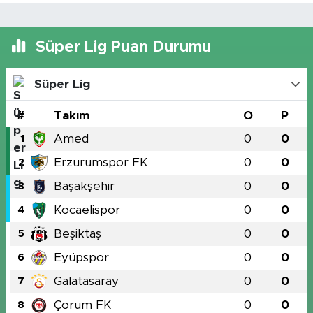
Süper Lig Puan Durumu
Süper Lig
#
Takım
O
P
Amed
0
0
1
Erzurumspor FK
0
0
2
Başakşehir
0
0
3
Kocaelispor
0
0
4
Beşiktaş
0
0
5
Eyüpspor
0
0
6
Galatasaray
0
0
7
Çorum FK
0
0
8