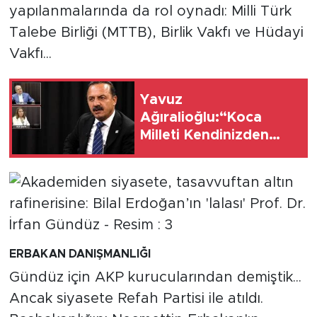
yapılanmalarında da rol oynadı: Milli Türk
Talebe Birliği (MTTB), Birlik Vakfı ve Hüdayi
Vakfı...
Yavuz
Ağıralioğlu:“Koca
Milleti Kendinizden
Korkar Hale Getirdiniz,
Siz Kimsiniz ki Millet
Sizden Korkuyor?''
ERBAKAN DANIŞMANLIĞI
Gündüz için AKP kurucularından demiştik...
Ancak siyasete Refah Partisi ile atıldı.