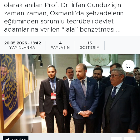
olarak anılan Prof. Dr. İrfan Gündüz için
BİLİM-TEKNOLOJİ
zaman zaman, Osmanlı’da şehzadelerin
eğitiminden sorumlu tecrübeli devlet
RÖPÖRTAJ
adamlarına verilen “lala” benzetmesi....
ANALİZ
20.05.2026 - 13:42
4
15
YAYINLANMA
PAYLAŞIM
GÖSTERIM
NOSTALJİ
KULİS
YAZARLAR
DİNİ
POLİTİKA
EKONOMİ