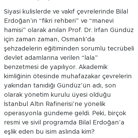
MEDYA KÖŞESİ
Siyasi kulislerde ve vakıf çevrelerinde Bilal
FOTO GALERİ
Erdoğan’ın “fikri rehberi” ve “manevi
hamisi” olarak anılan Prof. Dr. İrfan Gündüz
VİDEOLAR
için zaman zaman, Osmanlı’da
şehzadelerin eğitiminden sorumlu tecrübeli
ALINTI YAZARLAR
devlet adamlarına verilen “lala”
SOSYAL MEDYA
benzetmesi de yapılıyor. Akademik
kimliğinin ötesinde muhafazakar çevrelerin
yakından tanıdığı Gündüz’ün adı, son
olarak yönetim kurulu üyesi olduğu
İstanbul Altın Rafinerisi’ne yönelik
operasyonla gündeme geldi. Peki, birçok
resmi ve sivil programda Bilal Erdoğan’a
eşlik eden bu isim aslında kim?