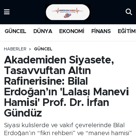
KATEGORİZE EDİLMEMİŞ
Nöbetçi Eczaneler
GÜNCEL
DÜNYA
EKONOMİ
FİNANS
EĞİTİM
EĞİTİM
Hava Durumu
HABERLER
GÜNCEL
MANŞET
İstanbul Namaz Vakitleri
Akademiden Siyasete,
Tasavvuftan Altın
MEDYA
Trafik Durumu
Rafinerisine: Bilal
FİNANS
Süper Lig Puan Durumu ve Fikstür
Erdoğan’ın 'Lalası Manevi
Hamisi' Prof. Dr. İrfan
DÜNYA
Tüm Manşetler
Gündüz
GÜNCEL
Son Dakika Haberleri
Siyasi kulislerde ve vakıf çevrelerinde Bilal
KARİKATÜR
Haber Arşivi
Erdoğan’ın “fikri rehberi” ve “manevi hamisi”