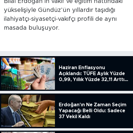
Bilal Erdoğan’ın vakıf ve eğitim hattındaki
yükselişiyle Gündüz’ün yıllardır taşıdığı
ilahiyatçı-siyasetçi-vakıfçı profili de aynı
masada buluşuyor.
Haziran Enflasyonu
Açıklandı: TÜFE Aylık Yüzde
0,99, Yıllık Yüzde 32,11 Arttı,
ENSAG: Tüfe 1.94 Yıllık Yüzde
51.49
Erdoğan'ın Ne Zaman Seçim
Yapacağı Belli Oldu: Sadece
37 Vekil Kaldı