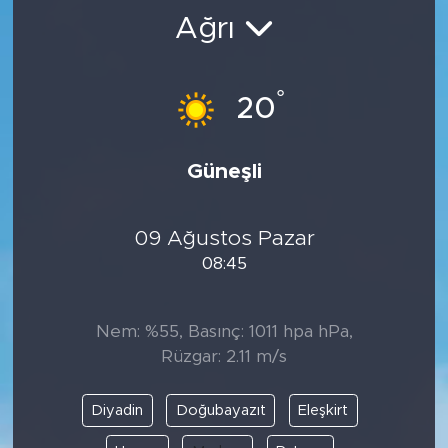
Ağrı
BİLİM-TEKNOLOJİ
RÖPÖRTAJ
°
20
ANALİZ
Güneşli
NOSTALJİ
09 Ağustos Pazar
KULİS
08:45
YAZARLAR
Nem: %55, Basınç: 1011 hpa hPa,
DİNİ
Rüzgar: 2.11 m/s
POLİTİKA
Diyadin
Doğubayazıt
Eleşkirt
EKONOMİ