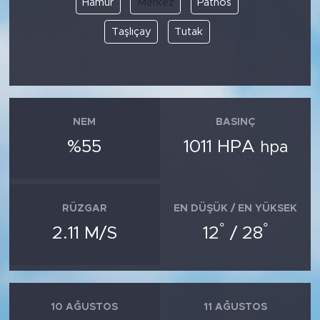
Hamur
Merkez
Patnos
Taşlıçay
Tutak
SPOR
KÜLTÜR SANAT
YAŞAM
NEM
BASINÇ
TARİHTEN GÜNÜMÜZE
%55
1011 HPA
hpa
TARİH
RÜZGAR
EN DÜŞÜK / EN YÜKSEK
KADIN
°
°
2.11 M/S
12
/ 28
SAĞLIK
SİYASET
10 AĞUSTOS
11 AĞUSTOS