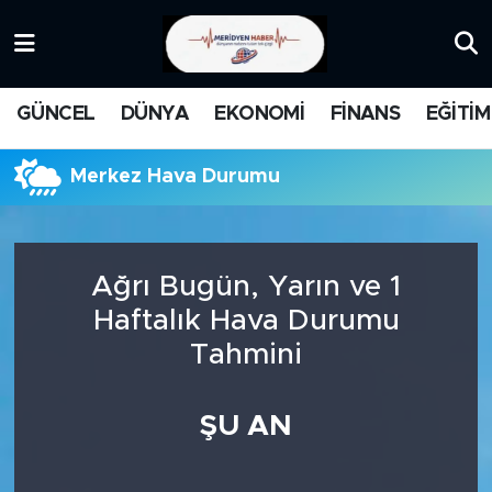
KATEGORİZE EDİLMEMİŞ
Nöbetçi Eczaneler
GÜNCEL
DÜNYA
EKONOMİ
FİNANS
EĞİTİM
EĞİTİM
Hava Durumu
Merkez Hava Durumu
MANŞET
İstanbul Namaz Vakitleri
MEDYA
Trafik Durumu
Ağrı Bugün, Yarın ve 1
FİNANS
Süper Lig Puan Durumu ve Fikstür
Haftalık Hava Durumu
Tahmini
DÜNYA
Tüm Manşetler
GÜNCEL
Son Dakika Haberleri
ŞU AN
KARİKATÜR
Haber Arşivi