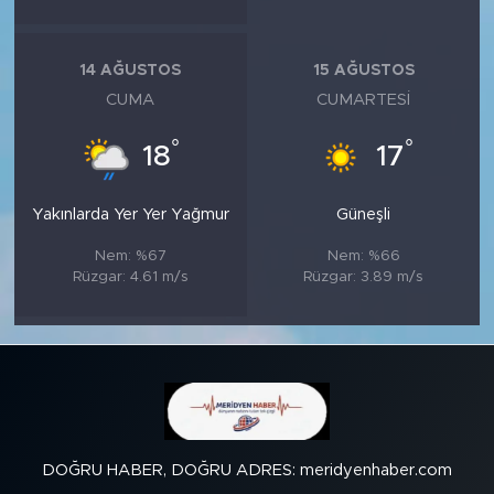
14 AĞUSTOS
15 AĞUSTOS
CUMA
CUMARTESI
°
°
18
17
Yakınlarda Yer Yer Yağmur
Güneşli
Nem: %67
Nem: %66
Rüzgar: 4.61 m/s
Rüzgar: 3.89 m/s
DOĞRU HABER, DOĞRU ADRES: meridyenhaber.com