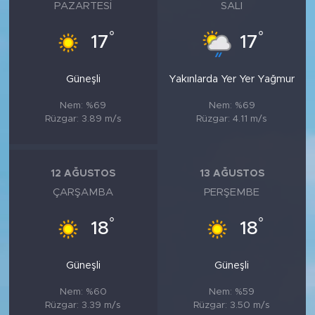
MEDYA KÖŞESİ
PAZARTESI
SALI
°
°
17
17
FOTO GALERİ
VİDEOLAR
Güneşli
Yakınlarda Yer Yer Yağmur
Nem: %69
Nem: %69
ALINTI YAZARLAR
Rüzgar: 3.89 m/s
Rüzgar: 4.11 m/s
SOSYAL MEDYA
12 AĞUSTOS
13 AĞUSTOS
ÇARŞAMBA
PERŞEMBE
°
°
18
18
Güneşli
Güneşli
Nem: %60
Nem: %59
Rüzgar: 3.39 m/s
Rüzgar: 3.50 m/s