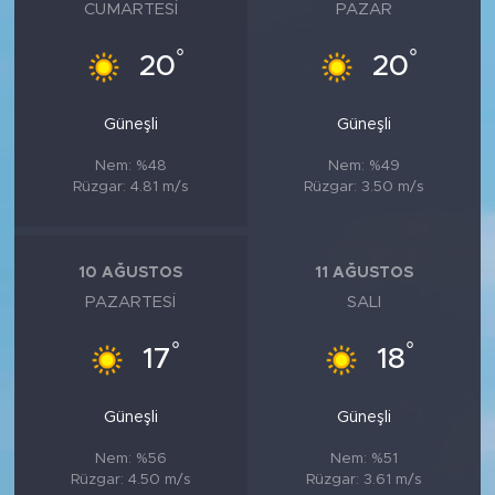
MEDYA KÖŞESİ
CUMARTESI
PAZAR
°
°
20
20
FOTO GALERİ
VİDEOLAR
Güneşli
Güneşli
Nem: %48
Nem: %49
ALINTI YAZARLAR
Rüzgar: 4.81 m/s
Rüzgar: 3.50 m/s
SOSYAL MEDYA
10 AĞUSTOS
11 AĞUSTOS
PAZARTESI
SALI
°
°
17
18
Güneşli
Güneşli
Nem: %56
Nem: %51
Rüzgar: 4.50 m/s
Rüzgar: 3.61 m/s