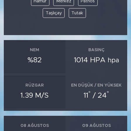
Hamur
Merkez
Patnos
Taşlıçay
Tutak
SPOR
KÜLTÜR SANAT
YAŞAM
NEM
BASINÇ
TARİHTEN GÜNÜMÜZE
%82
1014 HPA
hpa
TARİH
RÜZGAR
EN DÜŞÜK / EN YÜKSEK
KADIN
°
°
1.39 M/S
11
/ 24
SAĞLIK
SİYASET
08 AĞUSTOS
09 AĞUSTOS