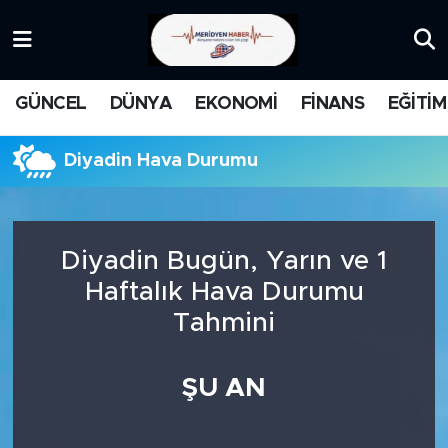
KATEGORİZE EDİLMEMİŞ
Nöbetçi Eczaneler
GÜNCEL
DÜNYA
EKONOMİ
FİNANS
EĞİTİM
EĞİTİM
Hava Durumu
Diyadin Hava Durumu
MANŞET
İstanbul Namaz Vakitleri
MEDYA
Trafik Durumu
Diyadin Bugün, Yarın ve 1
FİNANS
Süper Lig Puan Durumu ve Fikstür
Haftalık Hava Durumu
Tahmini
DÜNYA
Tüm Manşetler
GÜNCEL
Son Dakika Haberleri
ŞU AN
KARİKATÜR
Haber Arşivi