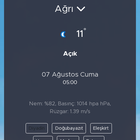
Ağrı
BİLİM-TEKNOLOJİ
RÖPÖRTAJ
°
11
ANALİZ
Açık
NOSTALJİ
07 Ağustos Cuma
KULİS
05:00
YAZARLAR
Nem: %82, Basınç: 1014 hpa hPa,
DİNİ
Rüzgar: 1.39 m/s
POLİTİKA
Diyadin
Doğubayazıt
Eleşkirt
EKONOMİ