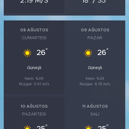
2.19 M/S
18
/ 35
MEDYA KÖŞESİ
FOTO GALERİ
08 AĞUSTOS
09 AĞUSTOS
VİDEOLAR
CUMARTESI
PAZAR
ALINTI YAZARLAR
°
°
26
26
SOSYAL MEDYA
Güneşli
Güneşli
Nem: %39
Nem: %33
Rüzgar: 5.61 m/s
Rüzgar: 6.19 m/s
10 AĞUSTOS
11 AĞUSTOS
PAZARTESI
SALI
°
°