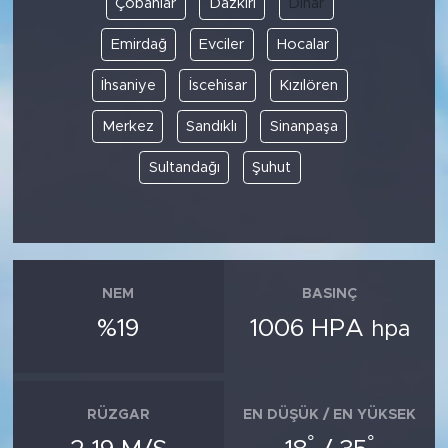
Çobanlar
Dazkırı
Dinar
Emirdağ
Evciler
Hocalar
SPOR
İhsaniye
İscehisar
Kızılören
KÜLTÜR SANAT
Merkez
Sandıklı
Sinanpaşa
YAŞAM
Sultandağı
Şuhut
TARİHTEN GÜNÜMÜZE
TARİH
NEM
BASINÇ
KADIN
%19
1006 HPA
hpa
SAĞLIK
SİYASET
RÜZGAR
EN DÜŞÜK / EN YÜKSEK
°
°