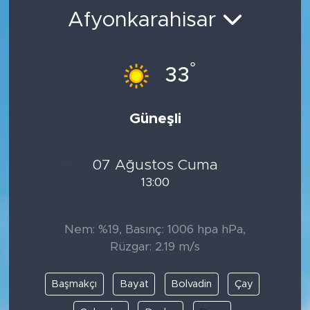
Afyonkarahisar
BİLİM-TEKNOLOJİ
RÖPÖRTAJ
°
33
ANALİZ
Güneşli
NOSTALJİ
07 Ağustos Cuma
KULİS
13:00
YAZARLAR
Nem: %19, Basınç: 1006 hpa hPa,
DİNİ
Rüzgar: 2.19 m/s
POLİTİKA
Başmakçı
Bayat
Bolvadin
Çay
EKONOMİ