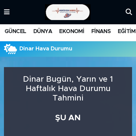
KATEGORİZE EDİLMEMİŞ
Nöbetçi Eczaneler
GÜNCEL
DÜNYA
EKONOMİ
FİNANS
EĞİTİM
EĞİTİM
Hava Durumu
Dinar Hava Durumu
MANŞET
İstanbul Namaz Vakitleri
MEDYA
Trafik Durumu
Dinar Bugün, Yarın ve 1
FİNANS
Süper Lig Puan Durumu ve Fikstür
Haftalık Hava Durumu
Tahmini
DÜNYA
Tüm Manşetler
GÜNCEL
Son Dakika Haberleri
ŞU AN
KARİKATÜR
Haber Arşivi