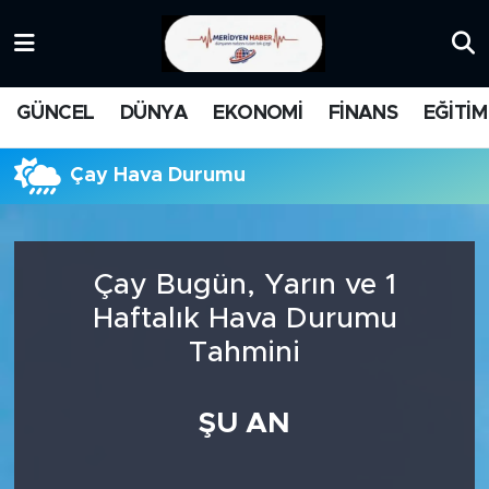
KATEGORİZE EDİLMEMİŞ
Nöbetçi Eczaneler
GÜNCEL
DÜNYA
EKONOMİ
FİNANS
EĞİTİM
EĞİTİM
Hava Durumu
Çay Hava Durumu
MANŞET
İstanbul Namaz Vakitleri
MEDYA
Trafik Durumu
Çay Bugün, Yarın ve 1
FİNANS
Süper Lig Puan Durumu ve Fikstür
Haftalık Hava Durumu
Tahmini
DÜNYA
Tüm Manşetler
GÜNCEL
Son Dakika Haberleri
ŞU AN
KARİKATÜR
Haber Arşivi