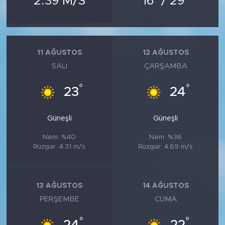
2.39 M/S
16
/ 29
MEDYA KÖŞESİ
FOTO GALERİ
11 AĞUSTOS
12 AĞUSTOS
VİDEOLAR
SALI
ÇARŞAMBA
ALINTI YAZARLAR
°
°
23
24
SOSYAL MEDYA
Güneşli
Güneşli
Nem: %40
Nem: %36
Rüzgar: 4.31 m/s
Rüzgar: 4.69 m/s
13 AĞUSTOS
14 AĞUSTOS
PERŞEMBE
CUMA
°
°