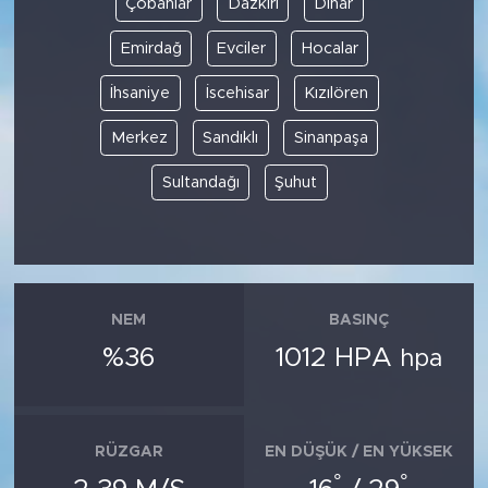
Çobanlar
Dazkırı
Dinar
Emirdağ
Evciler
Hocalar
SPOR
İhsaniye
İscehisar
Kızılören
KÜLTÜR SANAT
Merkez
Sandıklı
Sinanpaşa
YAŞAM
Sultandağı
Şuhut
TARİHTEN GÜNÜMÜZE
TARİH
NEM
BASINÇ
KADIN
%36
1012 HPA
hpa
SAĞLIK
SİYASET
RÜZGAR
EN DÜŞÜK / EN YÜKSEK
°
°