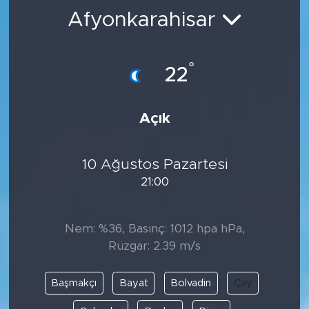
Afyonkarahisar
BİLİM-TEKNOLOJİ
RÖPÖRTAJ
°
22
ANALİZ
Açık
NOSTALJİ
10 Ağustos Pazartesi
KULİS
21:00
YAZARLAR
Nem: %36, Basınç: 1012 hpa hPa,
DİNİ
Rüzgar: 2.39 m/s
POLİTİKA
Başmakçı
Bayat
Bolvadin
Çay
EKONOMİ