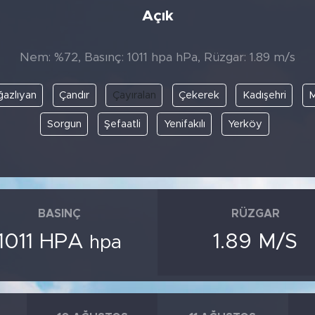
Açık
Nem: %72, Basınç: 1011 hpa hPa, Rüzgar: 1.89 m/s
azlıyan
Çandır
Çayıralan
Çekerek
Kadışehri
M
Sorgun
Şefaatli
Yenifakılı
Yerköy
BASINÇ
RÜZGAR
1011 HPA
1.89 M/S
hpa