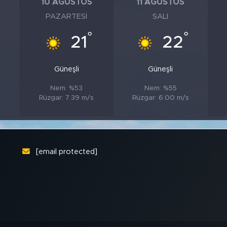
10 AĞUSTOS
11 AĞUSTOS
PAZARTESI
SALI
°
°
21
22
Güneşli
Güneşli
Nem: %53
Nem: %55
Rüzgar: 7.39 m/s
Rüzgar: 6.00 m/s
[email protected]