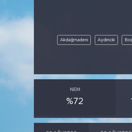
BİLİM-TEKNOLOJİ
RÖPÖRTAJ
Akdağmadeni
Aydıncık
Boğ
ANALİZ
NOSTALJİ
KULİS
YAZARLAR
NEM
%72
DİNİ
POLİTİKA
EKONOMİ