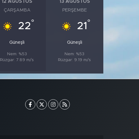
12 AĞUSTOS
13 AĞUSTOS
ÇARŞAMBA
PERŞEMBE
°
°
22
21
Güneşli
Güneşli
Nem: %53
Nem: %53
Rüzgar: 7.89 m/s
Rüzgar: 9.19 m/s