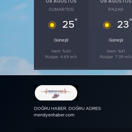
08 AĞUSTOS
09 AĞUSTOS
CUMARTESI
PAZAR
SPOR
°
°
25
23
KÜLTÜR SANAT
Güneşli
Güneşli
YAŞAM
Nem: %30
Nem: %41
Rüzgar: 4.69 m/s
Rüzgar: 7.39 m/s
TARİHTEN GÜNÜMÜZE
TARİH
KADIN
SAĞLIK
DOĞRU HABER, DOĞRU ADRES:
meridyenhaber.com
SİYASET