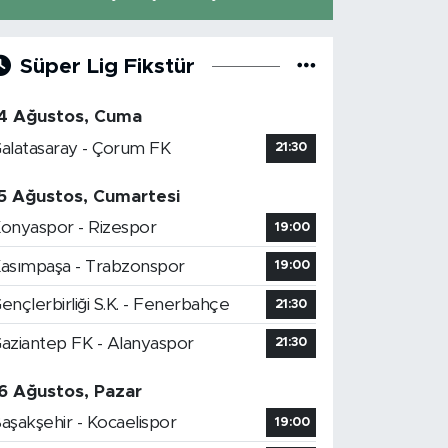
Süper Lig Fikstür
4 Ağustos, Cuma
alatasaray - Çorum FK
21:30
5 Ağustos, Cumartesi
onyaspor - Rizespor
19:00
asımpaşa - Trabzonspor
19:00
ençlerbirliği S.K. - Fenerbahçe
21:30
aziantep FK - Alanyaspor
21:30
6 Ağustos, Pazar
aşakşehir - Kocaelispor
19:00