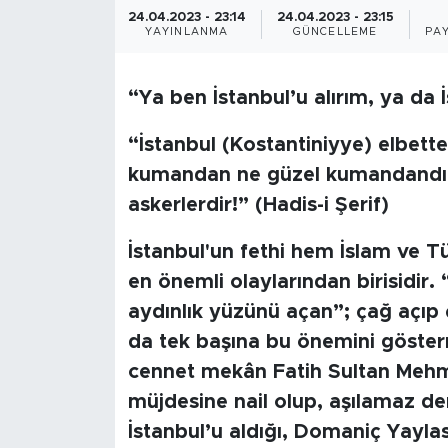
24.04.2023 - 23:14
24.04.2023 - 23:15
BİLİM-TEKNOLOJİ
YAYINLANMA
GÜNCELLEME
PAY
RÖPÖRTAJ
“Ya ben İstanbul’u alırım, ya da 
ANALİZ
“İstanbul (Kostantiniyye) elbett
kumandan ne güzel kumandandır!
NOSTALJİ
askerlerdir!” (Hadis-i Şerif)
KULİS
İstanbul'un fethi hem İslam ve T
en önemli olaylarından birisidir.
YAZARLAR
aydınlık yüzünü açan”; çağ açıp
da tek başına bu önemini gösterm
DİNİ
cennet mekân Fatih Sultan Mehme
POLİTİKA
müjdesine nail olup, aşılamaz den
İstanbul’u aldığı, Domaniç Yaylas
EKONOMİ