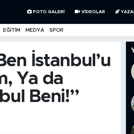
FOTO GALERI
VIDEOLAR
YAZA
EĞİTİM
MEDYA
SPOR
Ben İstanbul’u
m, Ya da
bul Beni!”