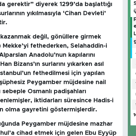
da gerektir” diyerek 1299’da başlattığı
rlarının yıkılmasıyla ‘Cihan Devleti’
ir.
k kazanmak değil, gönüllere girmek
) Mekke’yi fethederken, Selahaddin-i
Alparslan Anadolu’nun kapılarını
an Bizans’ın surlarını yıkarken asıl
İstanbul’un fethedilmesi için yapılan
 şüphesiz Peygamber müjdesine nail
u sebeple Osmanlı padişahları
enlemişler, iktidarları süresince Hadis-i
an olma gayretini göstermişlerdir.
1
lduğunda Peygamber müjdesine mazhar
hul’a cihad etmek için gelen Ebu Eyyüp