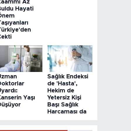
Zaammı Az
Buldu Hayati
Önem
aşıyanları
Türkiye'den
Çekti
Uzman
Sağlık Endeksi
Doktorlar
de 'Hasta',
Uyardı:
Hekim de
Kanserin Yaşı
Yetersiz Kişi
Düşüyor
Başı Sağlık
Harcaması da