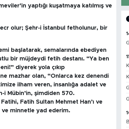
Emeviler’in yaptığı kuşatmaya katılmış ve
ecr olur; Şehr-i İstanbul fetholunur, bir
1
G
nemi başlatarak, semalarında ebediyen
1
utlu bir müjdeydi fetih destanı. “Ya ben
K
eni!” diyerek yola çıkıp
üne mazhar olan, “Onlarca kez denendi
K
ize ilham veren, insanlığa adalet ve
G
h-i Mübin’in, şimdiden 570.
G
 Fatihi, Fatih Sultan Mehmet Han’ı ve
ve minnetle yad ederim.
1
B