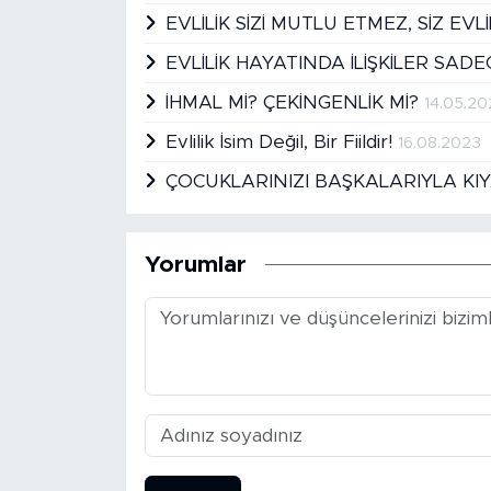
EVLİLİK SİZİ MUTLU ETMEZ, SİZ EVL
EVLİLİK HAYATINDA İLİŞKİLER SA
İHMAL Mİ? ÇEKİNGENLİK Mİ?
14.05.2
Evlilik İsim Değil, Bir Fiildir!
16.08.2023
ÇOCUKLARINIZI BAŞKALARIYLA KI
Yorumlar