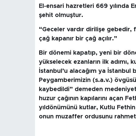
MEDYA KÖŞESİ
El-ensari hazretleri 669 yılında 
şehit olmuştur.
FOTO GALERİ
“Geceler vardır dirilişe gebedir, f
VİDEOLAR
çağ kapanır bir çağ açılır.”
ALINTI YAZARLAR
Bir dönemi kapatıp, yeni bir dö
yükselecek ezanların ilk adımı, k
SOSYAL MEDYA
İstanbul’u alacağım ya İstanbul b
Peygamberimizin (s.a.v.) övgüs
kaybedildi” demeden medeniyetim
huzur çağının kapılarını açan Fet
yıldönümünü kutlar, Kutlu Fethin
onun muzaffer ordusunu rahmet 