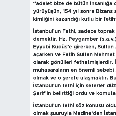
“adalet bize de bütün insanlığa 
yürüyüşün, 154 yıl sonra Bizans su
SPOR
kimliğini kazandığı kutlu bir fetiht
KÜLTÜR SANAT
İstanbul’un Fethi, sadece topra
YAŞAM
demektir. Hz. Peygamber (s.a.v.
Eyyubi Kudüs’e girerken, Sultan 
TARİHTEN GÜNÜMÜZE
açarken ve Fatih Sultan Mehmet H
olarak gönülleri fethetmişlerdir. 
TARİH
muhasaraların en önemli sebebi
olmak ve o şerefe ulaşmaktır. B
KADIN
İstanbul’un fethi için seferler düz
SAĞLIK
Şerif’in belirttiği ordu ve komut
SİYASET
İstanbul’un fethi söz konusu o
olmak şuuruyla Medine’den İstan