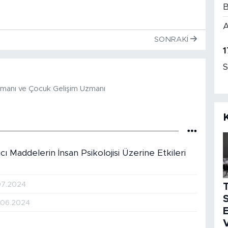
B
A
SONRAKI
1
S
ışmanı ve Çocuk Gelişim Uzmanı
ıcı Maddelerin İnsan Psikolojisi Üzerine Etkileri
07.2024
S
.06.2024
E
V