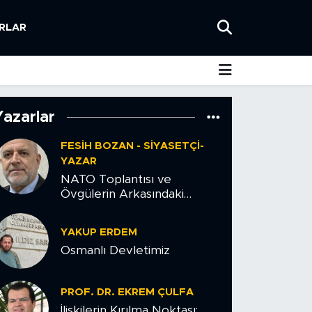
RLAR
Yazarlar
FESIH BOZAN - SIYASETÇI-
YAZAR
NATO Toplantısı ve
Övgülerin Arkasındaki
Tehlike
YAKUP ERDEM
Osmanlı Devletimiz
PROF. DR. EKREM ÇULFA
İlişkilerin Kırılma Noktası: