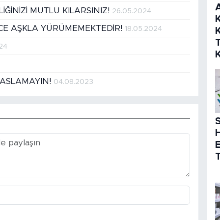
İLİĞİNİZİ MUTLU KILARSINIZ!
26.05.2024
K
DECE AŞKLA YÜRÜMEMEKTEDİR!
18.05.2024
K
024
YASLAMAYIN!
04.08.2023
S
T