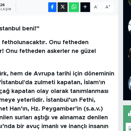
26
-
+
A
A
LAŞIM
İstanbul beni!”
e fetholunacaktır. Onu fetheden
 Onu fetheden askerler ne güzel
ürk, hem de Avrupa tarihi için döneminin
 “İstanbul'da zulmeti kapatan, İslam'ın
 çağ kapatan olay olarak tanımlanması
eye yeterlidir. İstanbul’un Fethi,
t Han’ın, Hz. Peygamber’in (s.a.v.)
ilen surları aştığı ve alınamaz denilen
ı’nda bir avuç imanlı ve inançlı insanın