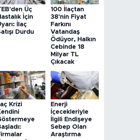
TEB'den Üç
100 İlaçtan
astalık İçin
38'nin Fiyat
yarı: İlaç
Farkını
atışı Durdu
Vatandaş
Ödüyor, Halkın
Cebinde 18
Milyar TL
Çıkacak
laç Krizi
Enerji
Kendini
İçecekleriyle
Göstermeye
İlgili Endişeye
aşladı:
Sebep Olan
Firmalar
Araştırma