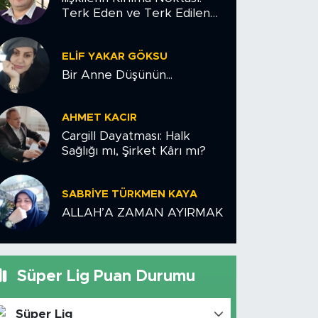
Terk Eden ve Terk Edilen
Çiftler İçin Psikolojik Yol
Haritası
ELIF YAKAR GÖKSU
Bir Anne Düşünün...
AHMET KACIR
Cargill Dayatması: Halk
Sağlığı mı, Şirket Kârı mı?
SABRIYE TÜRKMEN KAYA
ALLAH’A ZAMAN AYIRMAK
Süper Lig Puan Durumu
Süper Lig