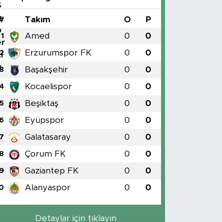
#
Takım
O
P
Amed
0
0
1
Erzurumspor FK
0
0
2
Başakşehir
0
0
3
Kocaelispor
0
0
4
Beşiktaş
0
0
5
Eyüpspor
0
0
6
Galatasaray
0
0
7
Çorum FK
0
0
8
Gaziantep FK
0
0
9
Alanyaspor
0
0
0
Detaylar için tıklayın