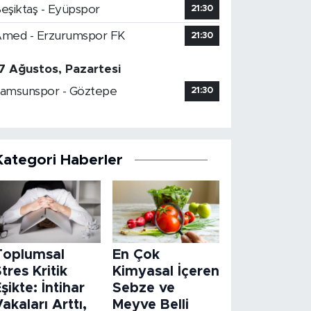
eşiktaş - Eyüpspor
21:30
med - Erzurumspor FK
21:30
7 Ağustos, Pazartesi
amsunspor - Göztepe
21:30
Kategori Haberler
Toplumsal
En Çok
tres Kritik
Kimyasal İçeren
şikte: İntihar
Sebze ve
akaları Arttı,
Meyve Belli