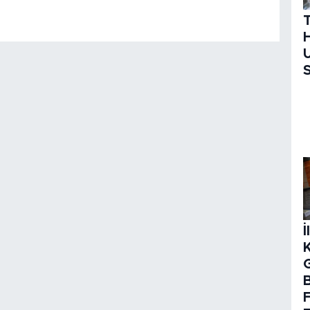
H
U
S
İ
B