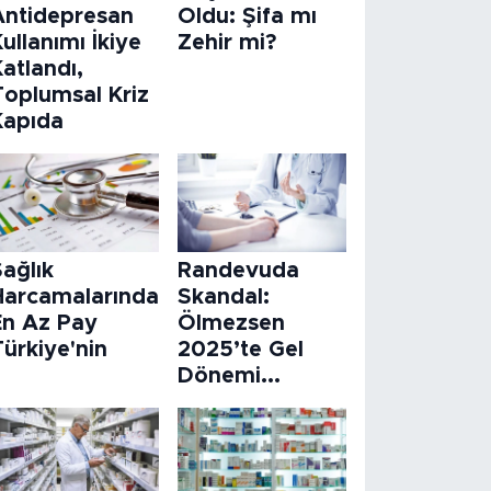
Antidepresan
Oldu: Şifa mı
ullanımı İkiye
Zehir mi?
atlandı,
Toplumsal Kriz
Kapıda
ağlık
Randevuda
Harcamalarında
Skandal:
En Az Pay
Ölmezsen
ürkiye'nin
2025’te Gel
Dönemi...