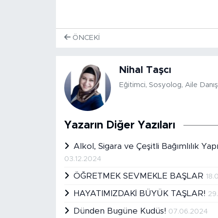
ÖNCEKI
Nihal Taşcı
Eğitimci, Sosyolog, Aile Dan
Yazarın Diğer Yazıları
Alkol, Sigara ve Çeşitli Bağımlılık Yap
03.12.2024
ÖĞRETMEK SEVMEKLE BAŞLAR
18.
HAYATIMIZDAKİ BÜYÜK TAŞLAR!
29
Dünden Bugüne Kudüs!
07.06.2024