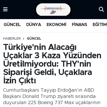
KATEGORİZE EDİLMEMİŞ
Nöbetçi Eczaneler
GÜNCEL
DÜNYA
EKONOMİ
FİNANS
EĞİTİM
EĞİTİM
Hava Durumu
HABERLER
GÜNCEL
MANŞET
İstanbul Namaz Vakitleri
Türkiye'nin Alacağı
Uçaklar 3 Kaza Yüzünden
MEDYA
Trafik Durumu
Üretilmiyordu: THY'nin
FİNANS
Süper Lig Puan Durumu ve Fikstür
Siparişi Geldi, Uçaklara
İzin Çıktı
DÜNYA
Tüm Manşetler
Cumhurbaşkanı Tayyip Erdoğan’ın ABD
GÜNCEL
Son Dakika Haberleri
Başkanı Donald Trump ziyareti sırasında
duyurulan 225 Boeing 737 Max uçaklarının
KARİKATÜR
Haber Arşivi