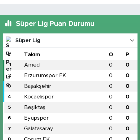
Süper Lig Puan Durumu
Süper Lig
#
Takım
O
P
Amed
0
0
1
Erzurumspor FK
0
0
2
Başakşehir
0
0
3
Kocaelispor
0
0
4
Beşiktaş
0
0
5
Eyüpspor
0
0
6
Galatasaray
0
0
7
Çorum FK
0
0
8