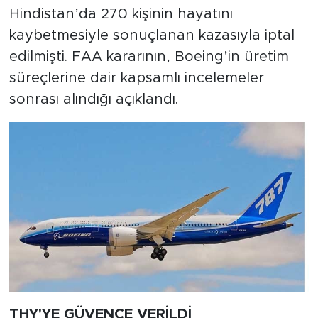
MEDYA KÖŞESİ
Hindistan’da 270 kişinin hayatını
kaybetmesiyle sonuçlanan kazasıyla iptal
FOTO GALERİ
edilmişti. FAA kararının, Boeing’in üretim
süreçlerine dair kapsamlı incelemeler
VİDEOLAR
sonrası alındığı açıklandı.
ALINTI YAZARLAR
SOSYAL MEDYA
THY'YE GÜVENCE VERİLDİ