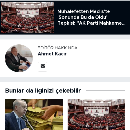
Muhalefetten Meclis'te
'Sonunda Bu da Oldu'
Tepkisi: "AK Parti Mahkeme
Kararına Uymamak İçin
Kanun Çıkardı"
EDITÖR HAKKINDA
Ahmet Kacır
Bunlar da ilginizi çekebilir