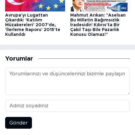
Avrupa'yı Lugattan
Mahmut Arıkan: "Aselsan
Çıkardık: 'Katılım
Bu Milletin Bağımsızlık
Müzakereleri' 2007'de,
İradesidir! Kıbrıs'ta Bir
'İlerleme Raporu' 2015'te
Çakıl Taşı Bile Pazarlık
Kullanıldı
Konusu Olamaz!"
Yorumlar
Gönder