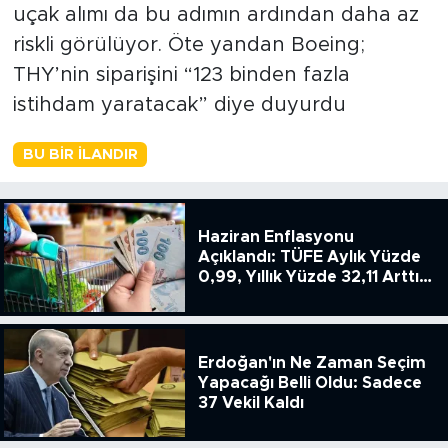
uçak alımı da bu adımın ardından daha az
riskli görülüyor. Öte yandan Boeing;
THY’nin siparişini “123 binden fazla
istihdam yaratacak” diye duyurdu
BU BIR İLANDIR
Haziran Enflasyonu
Açıklandı: TÜFE Aylık Yüzde
0,99, Yıllık Yüzde 32,11 Arttı,
ENSAG: Tüfe 1.94 Yıllık Yüzde
51.49
Erdoğan'ın Ne Zaman Seçim
Yapacağı Belli Oldu: Sadece
37 Vekil Kaldı