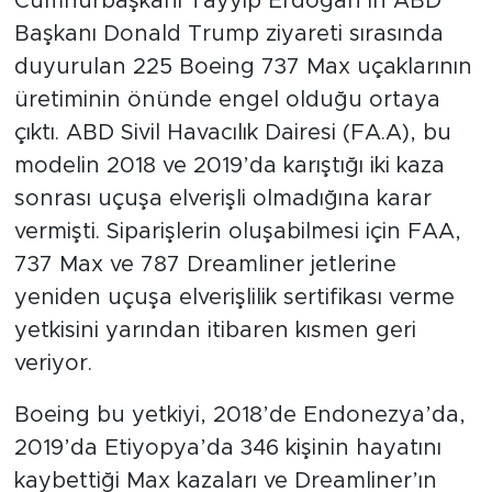
Cumhurbaşkanı Tayyip Erdoğan’ın ABD
Başkanı Donald Trump ziyareti sırasında
SPOR
duyurulan 225 Boeing 737 Max uçaklarının
üretiminin önünde engel olduğu ortaya
KÜLTÜR SANAT
çıktı. ABD Sivil Havacılık Dairesi (FA.A), bu
YAŞAM
modelin 2018 ve 2019’da karıştığı iki kaza
sonrası uçuşa elverişli olmadığına karar
TARİHTEN GÜNÜMÜZE
vermişti. Siparişlerin oluşabilmesi için FAA,
737 Max ve 787 Dreamliner jetlerine
TARİH
yeniden uçuşa elverişlilik sertifikası verme
yetkisini yarından itibaren kısmen geri
KADIN
veriyor.
SAĞLIK
Boeing bu yetkiyi, 2018’de Endonezya’da,
SİYASET
2019’da Etiyopya’da 346 kişinin hayatını
kaybettiği Max kazaları ve Dreamliner’ın