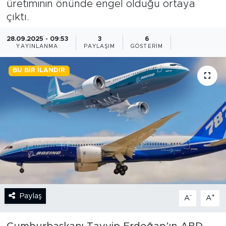
üretiminin önünde engel olduğu ortaya
çıktı.
BİLİM-TEKNOLOJİ
28.09.2025 - 09:53
3
6
RÖPÖRTAJ
YAYINLANMA
PAYLAŞIM
GÖSTERIM
ANALİZ
BU BIR İLANDIR
NOSTALJİ
KULİS
YAZARLAR
DİNİ
Paylaş
-
+
POLİTİKA
A
A
EKONOMİ