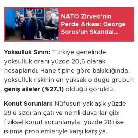
NATO Zirvesi’nin
Perde Arkası: George
Soros’un Skandal
Benzetmesi! Panel
Kapatmaları Ne
Yoksulluk Sınırı:
Türkiye genelinde
Manaya Geliyor?
yoksulluk oranı yüzde 20,6 olarak
hesaplandı. Hane tipine göre bakıldığında,
yoksulluk riskinin en yüksek olduğu grubun
geniş aileler (%27,1)
olduğu görüldü.
Konut Sorunları:
Nüfusun yaklaşık yüzde
29'u sızdıran çatı ve nemli duvarlar gibi
fiziksel konut sorunlarıyla, yüzde 28'i ise
ısınma problemleriyle karşı karşıya.