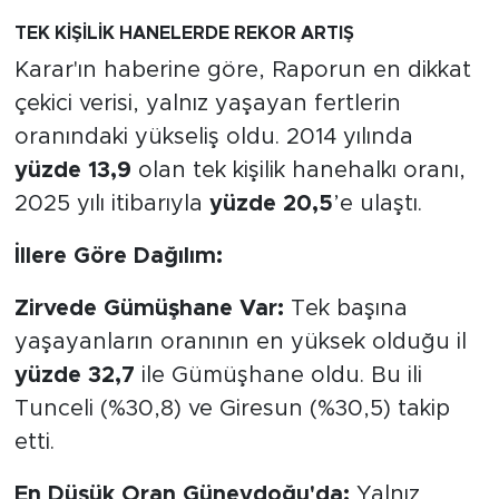
MEDYA KÖŞESİ
TEK KİŞİLİK HANELERDE REKOR ARTIŞ
FOTO GALERİ
Karar'ın haberine göre, Raporun en dikkat
çekici verisi, yalnız yaşayan fertlerin
VİDEOLAR
oranındaki yükseliş oldu. 2014 yılında
yüzde 13,9
olan tek kişilik hanehalkı oranı,
ALINTI YAZARLAR
2025 yılı itibarıyla
yüzde 20,5
’e ulaştı.
SOSYAL MEDYA
İllere Göre Dağılım:
Zirvede Gümüşhane Var:
Tek başına
yaşayanların oranının en yüksek olduğu il
yüzde 32,7
ile Gümüşhane oldu. Bu ili
Tunceli (%30,8) ve Giresun (%30,5) takip
etti.
En Düşük Oran Güneydoğu'da:
Yalnız