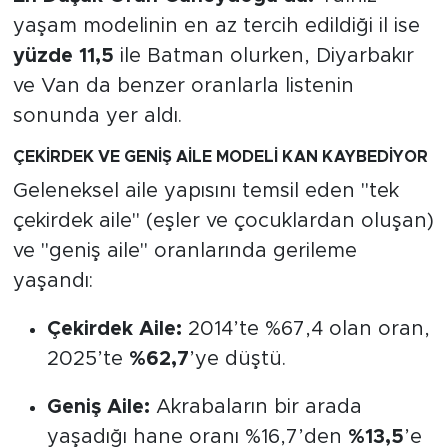
yaşam modelinin en az tercih edildiği il ise
yüzde 11,5
ile Batman olurken, Diyarbakır
ve Van da benzer oranlarla listenin
sonunda yer aldı.
ÇEKİRDEK VE GENİŞ AİLE MODELİ KAN KAYBEDİYOR
Geleneksel aile yapısını temsil eden "tek
çekirdek aile" (eşler ve çocuklardan oluşan)
ve "geniş aile" oranlarında gerileme
yaşandı:
Çekirdek Aile:
2014’te %67,4 olan oran,
2025’te
%62,7
’ye düştü.
Geniş Aile:
Akrabaların bir arada
yaşadığı hane oranı %16,7’den
%13,5
’e