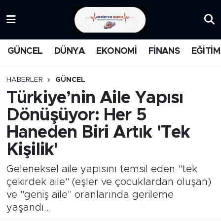
KATEGORİZE EDİLMEMİŞ
Nöbetçi Eczaneler
GÜNCEL
DÜNYA
EKONOMİ
FİNANS
EĞİTİM
EĞİTİM
Hava Durumu
HABERLER
GÜNCEL
MANŞET
İstanbul Namaz Vakitleri
Türkiye’nin Aile Yapısı
Dönüşüyor: Her 5
MEDYA
Trafik Durumu
Haneden Biri Artık 'Tek
FİNANS
Süper Lig Puan Durumu ve Fikstür
Kişilik'
DÜNYA
Tüm Manşetler
Geleneksel aile yapısını temsil eden "tek
çekirdek aile" (eşler ve çocuklardan oluşan)
GÜNCEL
Son Dakika Haberleri
ve "geniş aile" oranlarında gerileme
yaşandı...
KARİKATÜR
Haber Arşivi