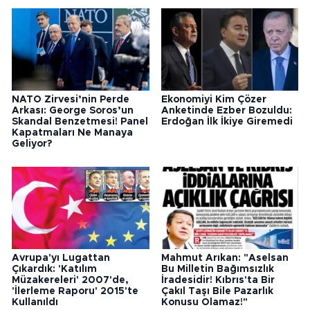
NATO Zirvesi’nin Perde
Ekonomiyi Kim Çözer
Arkası: George Soros’un
Anketinde Ezber Bozuldu:
Skandal Benzetmesi! Panel
Erdoğan İlk İkiye Giremedi
Kapatmaları Ne Manaya
Geliyor?
Avrupa'yı Lugattan
Mahmut Arıkan: "Aselsan
Çıkardık: 'Katılım
Bu Milletin Bağımsızlık
Müzakereleri' 2007'de,
İradesidir! Kıbrıs'ta Bir
'İlerleme Raporu' 2015'te
Çakıl Taşı Bile Pazarlık
Kullanıldı
Konusu Olamaz!"