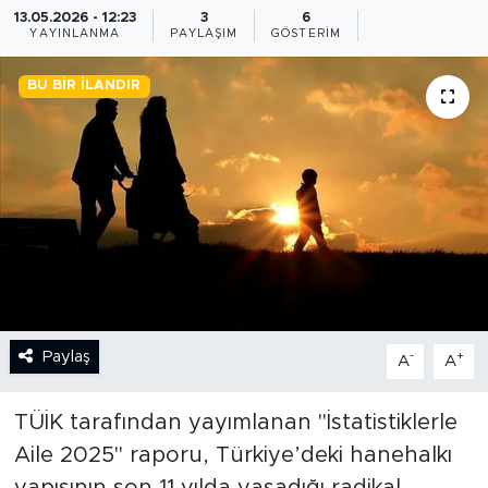
13.05.2026 - 12:23
3
6
YAYINLANMA
PAYLAŞIM
GÖSTERIM
BİLİM-TEKNOLOJİ
BU BIR İLANDIR
RÖPÖRTAJ
ANALİZ
NOSTALJİ
KULİS
YAZARLAR
Paylaş
-
+
A
A
DİNİ
TÜİK tarafından yayımlanan "İstatistiklerle
POLİTİKA
Aile 2025" raporu, Türkiye’deki hanehalkı
EKONOMİ
yapısının son 11 yılda yaşadığı radikal