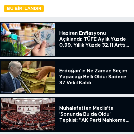
BU BIR İLANDIR
Haziran Enflasyonu
Açıklandı: TÜFE Aylık Yüzde
0,99, Yıllık Yüzde 32,11 Arttı,
ENSAG: Tüfe 1.94 Yıllık Yüzde
51.49
Erdoğan'ın Ne Zaman Seçim
Yapacağı Belli Oldu: Sadece
37 Vekil Kaldı
Muhalefetten Meclis'te
'Sonunda Bu da Oldu'
Tepkisi: "AK Parti Mahkeme
Kararına Uymamak İçin
Kanun Çıkardı"