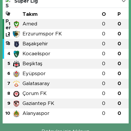
Süper Lig
#
Takım
O
P
Amed
0
0
1
Erzurumspor FK
0
0
2
Başakşehir
0
0
3
Kocaelispor
0
0
4
Beşiktaş
0
0
5
Eyüpspor
0
0
6
Galatasaray
0
0
7
Çorum FK
0
0
8
Gaziantep FK
0
0
9
Alanyaspor
0
0
10