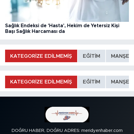
Sağlık Endeksi de 'Hasta', Hekim de Yetersiz Kişi
Başı Sağlık Harcaması da
KATEGORİZE EDİLMEMİŞ
EĞİTİM
MANŞET
KATEGORİZE EDİLMEMİŞ
EĞİTİM
MANŞET
DOĞRU HABER, DOĞRU ADRES: meridyenhaber.com