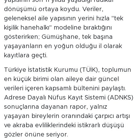
dönüşümü ortaya koydu. Veriler,
SPOR
geleneksel aile yapısının yerini hızla "tek
kişilik hanehalkı" modeline bıraktığını
KÜLTÜR SANAT
gösterirken; Gümüşhane, tek başına
yaşayanların en yoğun olduğu il olarak
YAŞAM
kayıtlara geçti.
TARİHTEN GÜNÜMÜZE
Türkiye İstatistik Kurumu (TÜİK), toplumun
TARİH
en küçük birimi olan aileye dair güncel
verileri içeren kapsamlı bültenini paylaştı.
KADIN
Adrese Dayalı Nüfus Kayıt Sistemi (ADNKS)
sonuçlarına dayanan rapor, yalnız
SAĞLIK
yaşayan bireylerin oranındaki çarpıcı artışı
SİYASET
ve akraba evliliklerindeki istikrarlı düşüşü
gözler önüne seriyor.