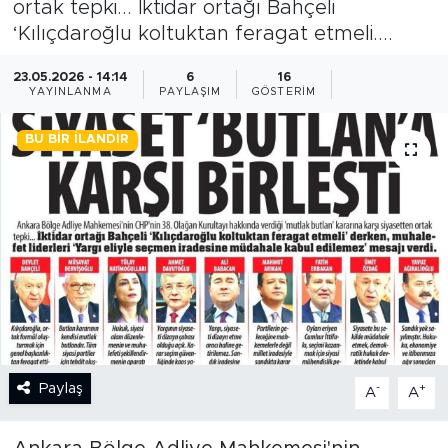
ortak tepki... İktidar ortağı Bahçeli
‘Kılıçdaroğlu koltuktan feragat etmeli....
BİLİM-TEKNOLOJİ
23.05.2026 - 14:14
6
16
RÖPÖRTAJ
YAYINLANMA
PAYLAŞIM
GÖSTERIM
ANALİZ
BU BIR İLANDIR
NOSTALJİ
KULİS
YAZARLAR
DİNİ
Paylaş
-
+
POLİTİKA
A
A
EKONOMİ