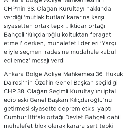
Ankara Bölge Adliye Mahkemesi'nin
CHP'nin 38. Olağan Kurultayı hakkında
SPOR
verdiği 'mutlak butlan' kararına karşı
siyasetten ortak tepki... İktidar ortağı
KÜLTÜR SANAT
Bahçeli ‘Kılıçdaroğlu koltuktan feragat
YAŞAM
etmeli’ derken, muhalefet liderleri ‘Yargı
eliyle seçmen iradesine müdahale kabul
TARİHTEN GÜNÜMÜZE
edilemez’ mesajı verdi.
TARİH
Ankara Bölge Adliye Mahkemesi 36. Hukuk
Dairesi’nin Özel’in Genel Başkan seçildiği
KADIN
CHP 38. Olağan Seçimli Kurultay’ını iptal
edip eski Genel Başkan Kılıçdaroğlu’nu
SAĞLIK
getirmesi siyasette deprem etkisi yaptı.
SİYASET
Cumhur İttifakı ortağı Devlet Bahçeli dahil
muhalefet blok olarak karara sert tepki