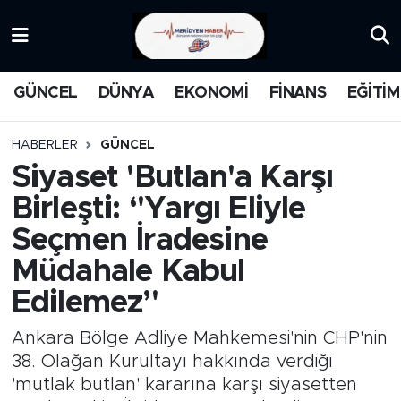
KATEGORİZE EDİLMEMİŞ
Nöbetçi Eczaneler
GÜNCEL
DÜNYA
EKONOMİ
FİNANS
EĞİTİM
EĞİTİM
Hava Durumu
HABERLER
GÜNCEL
MANŞET
İstanbul Namaz Vakitleri
Siyaset 'Butlan'a Karşı
Birleşti: ‘'Yargı Eliyle
MEDYA
Trafik Durumu
Seçmen İradesine
FİNANS
Süper Lig Puan Durumu ve Fikstür
Müdahale Kabul
Edilemez’'
DÜNYA
Tüm Manşetler
Ankara Bölge Adliye Mahkemesi'nin CHP'nin
GÜNCEL
Son Dakika Haberleri
38. Olağan Kurultayı hakkında verdiği
'mutlak butlan' kararına karşı siyasetten
KARİKATÜR
Haber Arşivi