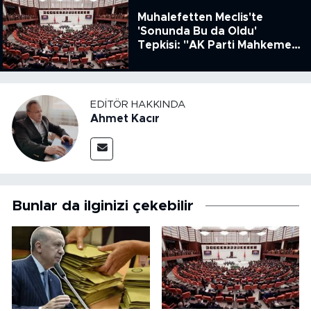
Muhalefetten Meclis'te
'Sonunda Bu da Oldu'
Tepkisi: "AK Parti Mahkeme
Kararına Uymamak İçin
Kanun Çıkardı"
EDITÖR HAKKINDA
Ahmet Kacır
Bunlar da ilginizi çekebilir