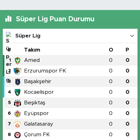
Süper Lig Puan Durumu
Süper Lig
#
Takım
O
P
Amed
0
0
1
Erzurumspor FK
0
0
2
Başakşehir
0
0
3
Kocaelispor
0
0
4
Beşiktaş
0
0
5
Eyüpspor
0
0
6
Galatasaray
0
0
7
Çorum FK
0
0
8