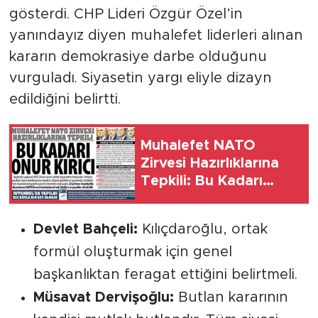
MEDYA KÖŞESİ
gösterdi. CHP Lideri Özgür Özel’in
yanındayız diyen muhalefet liderleri alınan
FOTO GALERİ
kara­rın demokrasiye darbe olduğunu
vurguladı. Siyasetin yargı eliyle dizayn
VİDEOLAR
edildiğini belirtti.
ALINTI YAZARLAR
Muhalefet NATO
SOSYAL MEDYA
Zirvesi Hazırlıklarına
Tepkili: Bu Kadarı
Onur Kırıcı, NATO
Zirvesi Öncesi Şehirde
Devlet Bahçeli:
Kılıçdaroğlu, ortak
Hayat Adeta
formül oluşturmak için genel
Durduruldu
başkanlıktan feragat ettiğini belirtmeli.
Müsavat Dervişoğlu:
Butlan kararının