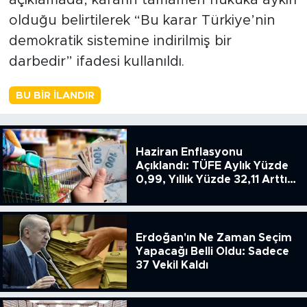
olduğu belirtilerek “Bu karar Türkiye’nin
demokratik sistemine indirilmiş bir
darbedir” ifadesi kullanıldı.
BU BIR İLANDIR
Haziran Enflasyonu
Açıklandı: TÜFE Aylık Yüzde
0,99, Yıllık Yüzde 32,11 Arttı,
ENSAG: Tüfe 1.94 Yıllık Yüzde
51.49
Erdoğan'ın Ne Zaman Seçim
Yapacağı Belli Oldu: Sadece
37 Vekil Kaldı