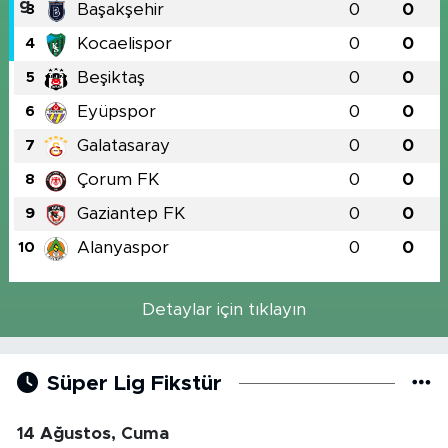
Başakşehir
0
0
3
Kocaelispor
0
0
4
Beşiktaş
0
0
5
Eyüpspor
0
0
6
Galatasaray
0
0
7
Çorum FK
0
0
8
Gaziantep FK
0
0
9
Alanyaspor
0
0
10
Detaylar için tıklayın
Süper Lig Fikstür
14 Ağustos, Cuma