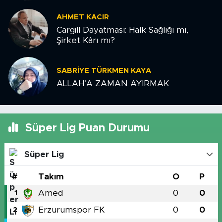
AHMET KACIR
Cargill Dayatması: Halk Sağlığı mı,
Şirket Kârı mı?
SABRIYE TÜRKMEN KAYA
ALLAH’A ZAMAN AYIRMAK
Süper Lig Puan Durumu
Süper Lig
#
Takım
O
P
Amed
0
0
1
Erzurumspor FK
0
0
2