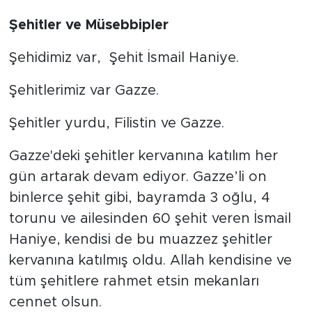
Şehitler ve Müsebbipler
BİLİM-TEKNOLOJİ
Şehidimiz var, Şehit İsmail Haniye.
RÖPÖRTAJ
Şehitlerimiz var Gazze.
ANALİZ
Şehitler yurdu, Filistin ve Gazze.
NOSTALJİ
Gazze'deki şehitler kervanına katılım her
KULİS
gün artarak devam ediyor. Gazze’li on
binlerce şehit gibi, bayramda 3 oğlu, 4
YAZARLAR
torunu ve ailesinden 60 şehit veren İsmail
DİNİ
Haniye, kendisi de bu muazzez şehitler
kervanına katılmış oldu. Allah kendisine ve
POLİTİKA
tüm şehitlere rahmet etsin mekanları
cennet olsun.
EKONOMİ