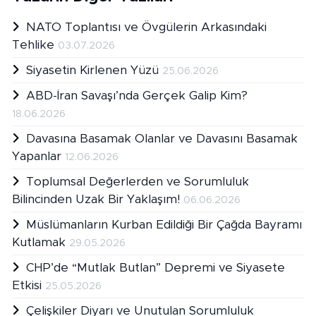
NATO Toplantısı ve Övgülerin Arkasındaki
Tehlike
03.07.2026
Siyasetin Kirlenen Yüzü
25.06.2026
ABD-İran Savaşı’nda Gerçek Galip Kim?
18.06.2026
Davasına Basamak Olanlar ve Davasını Basamak
Yapanlar
12.06.2026
Toplumsal Değerlerden ve Sorumluluk
Bilincinden Uzak Bir Yaklaşım!
06.06.2026
Müslümanların Kurban Edildiği Bir Çağda Bayramı
Kutlamak
29.05.2026
CHP’de “Mutlak Butlan” Depremi ve Siyasete
Etkisi
25.05.2026
Çelişkiler Diyarı ve Unutulan Sorumluluk