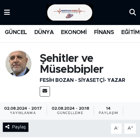
KATEGORİZE EDİLMEMİŞ
Nöbetçi Eczaneler
GÜNCEL
DÜNYA
EKONOMİ
FİNANS
EĞİTİM
EĞİTİM
Hava Durumu
MANŞET
İstanbul Namaz Vakitleri
Şehitler ve
Müsebbipler
MEDYA
Trafik Durumu
FESIH BOZAN - SIYASETÇI- YAZAR
FİNANS
Süper Lig Puan Durumu ve Fikstür
DÜNYA
Tüm Manşetler
02.08.2024 - 20:17
02.08.2024 - 20:18
14
YAYINLANMA
GÜNCELLEME
PAYLAŞIM
GÜNCEL
Son Dakika Haberleri
Paylaş
-
+
A
A
KARİKATÜR
Haber Arşivi