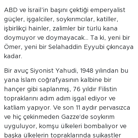
ABD ve İsrail’in başını çektiği emperyalist
SPOR
güçler, işgalciler, soykırımcılar, katiller,
işbirlikçi hainler, zalimler bir türlü kana
KÜLTÜR SANAT
doymuyor ve doymayacak… Ta ki, yeni bir
YAŞAM
Ömer, yeni bir Selahaddin Eyyubi çıkıncaya
kadar.
TARİHTEN GÜNÜMÜZE
Bir avuç Siyonist Yahudi, 1948 yılından bu
TARİH
yana İslam coğrafyasının kalbine bir
hançer gibi saplanmış, 76 yıldır Filistin
KADIN
topraklarını adım adım işgal ediyor ve
katliam yapıyor. Ve son 11 aydır pervasızca
SAĞLIK
ve hiç çekinmeden Gazze'de soykırım
SİYASET
uyguluyor, komşu ülkeleri bombalıyor ve
başka ülkelerin topraklarında suikastler