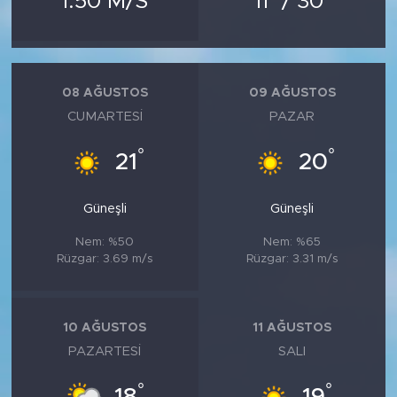
1.50 M/S
11
/ 30
MEDYA KÖŞESİ
FOTO GALERİ
08 AĞUSTOS
09 AĞUSTOS
VİDEOLAR
CUMARTESI
PAZAR
ALINTI YAZARLAR
°
°
21
20
SOSYAL MEDYA
Güneşli
Güneşli
Nem: %50
Nem: %65
Rüzgar: 3.69 m/s
Rüzgar: 3.31 m/s
10 AĞUSTOS
11 AĞUSTOS
PAZARTESI
SALI
°
°