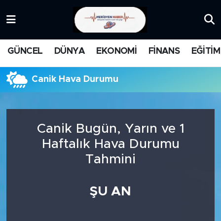
KATEGORİZE EDİLMEMİŞ
Nöbetçi Eczaneler
GÜNCEL
DÜNYA
EKONOMİ
FİNANS
EĞİTİM
EĞİTİM
Hava Durumu
Canik Hava Durumu
MANŞET
İstanbul Namaz Vakitleri
MEDYA
Trafik Durumu
Canik Bugün, Yarın ve 1
FİNANS
Süper Lig Puan Durumu ve Fikstür
Haftalık Hava Durumu
Tahmini
DÜNYA
Tüm Manşetler
GÜNCEL
Son Dakika Haberleri
ŞU AN
KARİKATÜR
Haber Arşivi