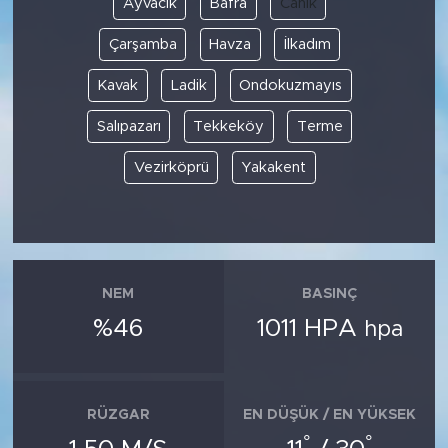
Ayvacık
Bafra
Canik
Çarşamba
Havza
İlkadım
SPOR
Kavak
Ladik
Ondokuzmayıs
KÜLTÜR SANAT
Salıpazarı
Tekkeköy
Terme
YAŞAM
Vezirköprü
Yakakent
TARİHTEN GÜNÜMÜZE
TARİH
NEM
BASINÇ
KADIN
%46
1011 HPA
hpa
SAĞLIK
SİYASET
RÜZGAR
EN DÜŞÜK / EN YÜKSEK
°
°