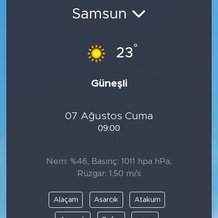
Samsun
BİLİM-TEKNOLOJİ
RÖPÖRTAJ
°
23
ANALİZ
Güneşli
NOSTALJİ
07 Ağustos Cuma
KULİS
09:00
YAZARLAR
Nem: %46, Basınç: 1011 hpa hPa,
DİNİ
Rüzgar: 1.50 m/s
POLİTİKA
Alaçam
Asarcık
Atakum
EKONOMİ