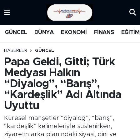
KATEGORİZE EDİLMEMİŞ
Nöbetçi Eczaneler
GÜNCEL
DÜNYA
EKONOMİ
FİNANS
EĞİTİM
EĞİTİM
Hava Durumu
HABERLER
GÜNCEL
MANŞET
İstanbul Namaz Vakitleri
Papa Geldi, Gitti; Türk
Medyası Halkın
MEDYA
Trafik Durumu
“Diyalog”, “Barış”,
FİNANS
Süper Lig Puan Durumu ve Fikstür
“Kardeşlik” Adı Altında
Uyuttu
DÜNYA
Tüm Manşetler
Küresel manşetler “diyalog”, “barış”,
GÜNCEL
Son Dakika Haberleri
“kardeşlik” kelimeleriyle süslenirken,
ziyaretin arka planındaki siyasi, dini ve
KARİKATÜR
Haber Arşivi