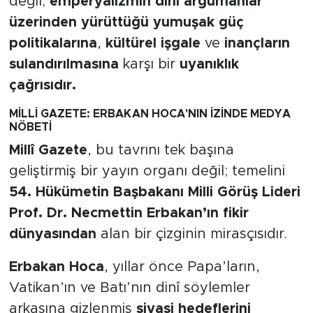
değil;
emperyalizmin dini argümanlar
üzerinden yürüttüğü yumuşak güç
politikalarına
,
kültürel işgale
ve
inançların
sulandırılmasına
karşı bir
uyanıklık
çağrısıdır.
MİLLİ GAZETE: ERBAKAN HOCA'NIN İZİNDE MEDYA
NÖBETİ
Millî Gazete
, bu tavrını tek başına
geliştirmiş bir yayın organı değil; temelini
54. Hükümetin Başbakanı Milli Görüş Lideri
Prof. Dr. Necmettin Erbakan’ın fikir
dünyasından
alan bir çizginin mirasçısıdır.
Erbakan Hoca
, yıllar önce Papa’ların,
Vatikan’ın ve Batı’nın dinî söylemler
arkasına gizlenmiş
siyasi hedeflerini