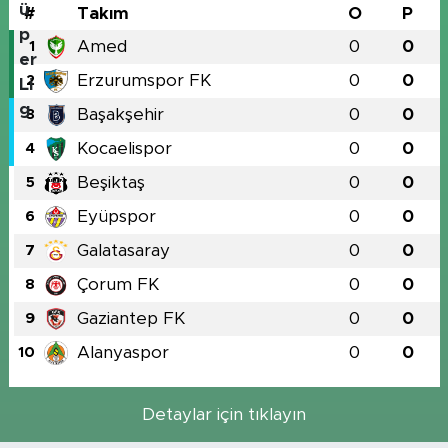
#
Takım
O
P
Amed
0
0
1
Erzurumspor FK
0
0
2
Başakşehir
0
0
3
Kocaelispor
0
0
4
Beşiktaş
0
0
5
Eyüpspor
0
0
6
Galatasaray
0
0
7
Çorum FK
0
0
8
Gaziantep FK
0
0
9
Alanyaspor
0
0
10
Detaylar için tıklayın