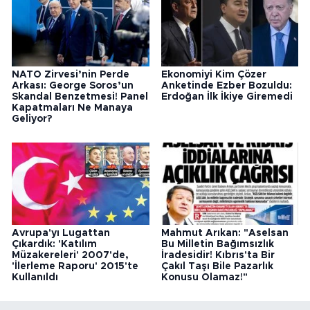
NATO Zirvesi’nin Perde
Ekonomiyi Kim Çözer
Arkası: George Soros’un
Anketinde Ezber Bozuldu:
Skandal Benzetmesi! Panel
Erdoğan İlk İkiye Giremedi
Kapatmaları Ne Manaya
Geliyor?
Avrupa'yı Lugattan
Mahmut Arıkan: "Aselsan
Çıkardık: 'Katılım
Bu Milletin Bağımsızlık
Müzakereleri' 2007'de,
İradesidir! Kıbrıs'ta Bir
'İlerleme Raporu' 2015'te
Çakıl Taşı Bile Pazarlık
Kullanıldı
Konusu Olamaz!"