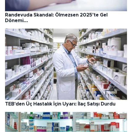
Randevuda Skandal: Ölmezsen 2025’te Gel
Dönemi...
TEB'den Üç Hastalık İçin Uyarı: İlaç Satışı Durdu