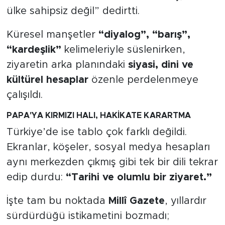
MEDYA KÖŞESİ
ülke sahipsiz değil” dedirtti.
FOTO GALERİ
Küresel manşetler
“diyalog”, “barış”,
“kardeşlik”
kelimeleriyle süslenirken,
VİDEOLAR
ziyaretin arka planındaki
siyasi, dini ve
kültürel hesaplar
özenle perdelenmeye
ALINTI YAZARLAR
çalışıldı.
SOSYAL MEDYA
PAPA'YA KIRMIZI HALI, HAKİKATE KARARTMA
Türkiye’de ise tablo çok farklı değildi.
Ekranlar, köşeler, sosyal medya hesapları
aynı merkezden çıkmış gibi tek bir dili tekrar
edip durdu:
“Tarihi ve olumlu bir ziyaret.”
İşte tam bu noktada
Millî Gazete
, yıllardır
sürdürdüğü istikametini bozmadı;