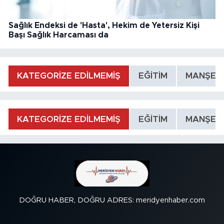
Sağlık Endeksi de 'Hasta', Hekim de Yetersiz Kişi
Başı Sağlık Harcaması da
KATEGORİZE EDİLMEMİŞ
EĞİTİM
MANŞET
KATEGORİZE EDİLMEMİŞ
EĞİTİM
MANŞET
DOĞRU HABER, DOĞRU ADRES: meridyenhaber.com