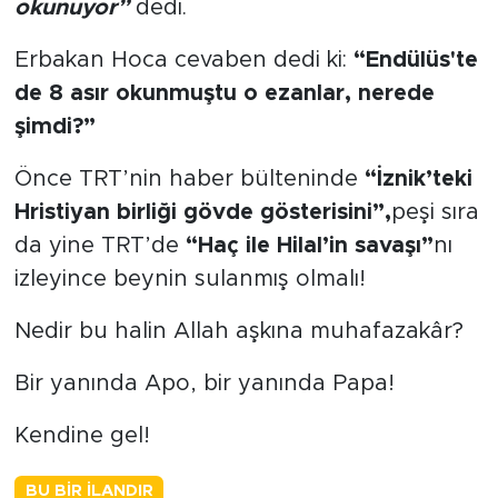
okunuyor”
dedi.
Erbakan Hoca cevaben dedi ki:
“Endülüs'te
de 8 asır okunmuştu o ezanlar, nerede
şimdi?”
Önce TRT’nin haber bülteninde
“İznik’teki
Hristiyan birliği gövde gösterisini”,
peşi sıra
da yine TRT’de
“Haç ile Hilal’in savaşı”
nı
izleyince beynin sulanmış olmalı!
Nedir bu halin Allah aşkına muhafazakâr?
Bir yanında Apo, bir yanında Papa!
Kendine gel!
BU BIR İLANDIR