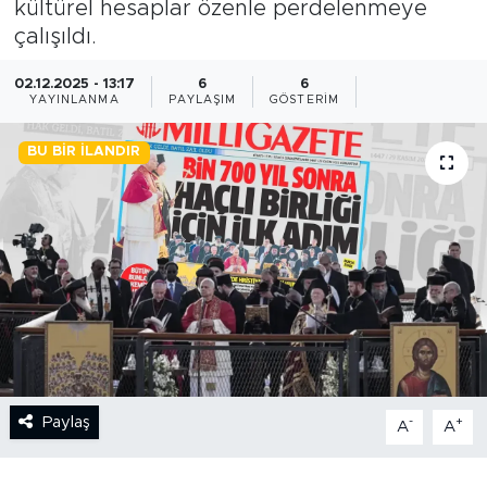
kültürel hesaplar özenle perdelenmeye
çalışıldı.
BİLİM-TEKNOLOJİ
02.12.2025 - 13:17
6
6
RÖPÖRTAJ
YAYINLANMA
PAYLAŞIM
GÖSTERIM
ANALİZ
BU BIR İLANDIR
NOSTALJİ
KULİS
YAZARLAR
DİNİ
Paylaş
-
+
POLİTİKA
A
A
EKONOMİ