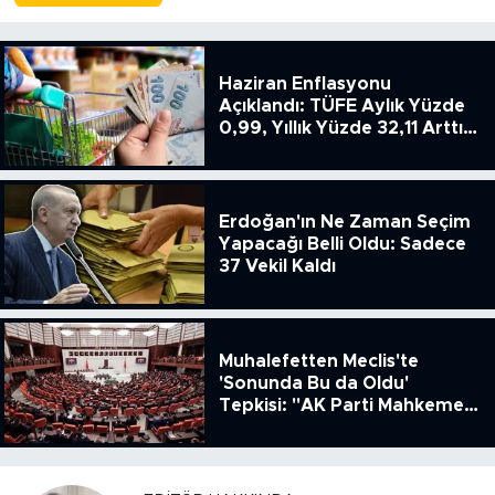
Haziran Enflasyonu
Açıklandı: TÜFE Aylık Yüzde
0,99, Yıllık Yüzde 32,11 Arttı,
ENSAG: Tüfe 1.94 Yıllık Yüzde
51.49
Erdoğan'ın Ne Zaman Seçim
Yapacağı Belli Oldu: Sadece
37 Vekil Kaldı
Muhalefetten Meclis'te
'Sonunda Bu da Oldu'
Tepkisi: "AK Parti Mahkeme
Kararına Uymamak İçin
Kanun Çıkardı"