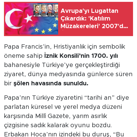
Avrupa'yı Lugattan
SPOR
Çıkardık: 'Katılım
Müzakereleri' 2007'de,
KÜLTÜR SANAT
'İlerleme Raporu'
2015'te Kullanıldı
YAŞAM
Papa Francis’in, Hristiyanlık için sembolik
öneme sahip
İznik Konsili’nin 1700. yılı
TARİHTEN GÜNÜMÜZE
bahanesiyle Türkiye’ye gerçekleştirdiği
ziyaret, dünya medyasında günlerce süren
TARİH
bir
şölen havasında sunuldu.
KADIN
Papa’nın Türkiye ziyaretini “tarihi an” diye
parlatan küresel ve yerel medya düzeni
SAĞLIK
karşısında Millî Gazete, yarım asırlık
SİYASET
çizgisine sadık kalarak oyunu bozdu.
Erbakan Hoca’nın izindeki bu duruş, “Bu