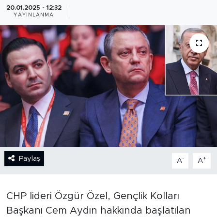
20.01.2025 - 12:32
YAYINLANMA
BİLİM-TEKNOLOJİ
RÖPÖRTAJ
ANALİZ
NOSTALJİ
KULİS
YAZARLAR
Paylaş
-
+
A
A
DİNİ
POLİTİKA
CHP lideri Özgür Özel, Gençlik Kolları
Başkanı Cem Aydın hakkında başlatılan
EKONOMİ