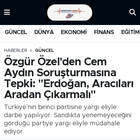
KATEGORİZE EDİLMEMİŞ
Nöbetçi Eczaneler
GÜNCEL
DÜNYA
EKONOMİ
FİNANS
EĞİTİM
EĞİTİM
Hava Durumu
HABERLER
GÜNCEL
MANŞET
İstanbul Namaz Vakitleri
Özgür Özel'den Cem
Aydın Soruşturmasına
MEDYA
Trafik Durumu
Tepki: ''Erdoğan, Aracıları
FİNANS
Süper Lig Puan Durumu ve Fikstür
Aradan Çıkarmalı''
DÜNYA
Tüm Manşetler
Türkiye’nin birinci partisine yargı eliyle
darbe yapılıyor. Sandıkta yenemeyeceğini
GÜNCEL
Son Dakika Haberleri
gördüğü partiye yargı eliyle müdahale
ediyor.
KARİKATÜR
Haber Arşivi