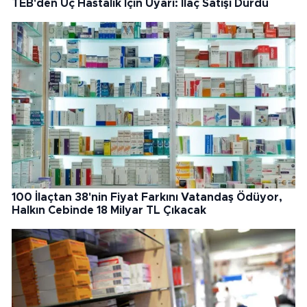
TEB'den Üç Hastalık İçin Uyarı: İlaç Satışı Durdu
100 İlaçtan 38'nin Fiyat Farkını Vatandaş Ödüyor,
Halkın Cebinde 18 Milyar TL Çıkacak