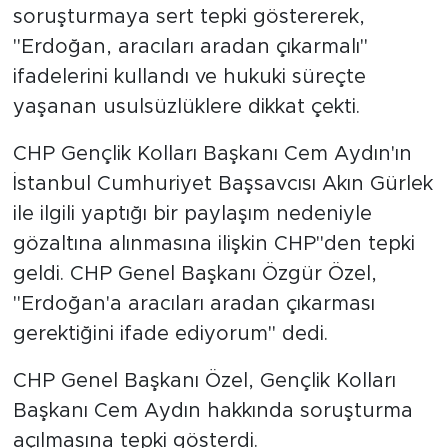
soruşturmaya sert tepki göstererek,
"Erdoğan, aracıları aradan çıkarmalı"
SPOR
ifadelerini kullandı ve hukuki süreçte
KÜLTÜR SANAT
yaşanan usulsüzlüklere dikkat çekti.
YAŞAM
CHP Gençlik Kolları Başkanı Cem Aydın'ın
İstanbul Cumhuriyet Başsavcısı Akın Gürlek
TARİHTEN GÜNÜMÜZE
ile ilgili yaptığı bir paylaşım nedeniyle
gözaltına alınmasına ilişkin CHP''den tepki
TARİH
geldi. CHP Genel Başkanı Özgür Özel,
KADIN
"Erdoğan'a aracıları aradan çıkarması
gerektiğini ifade ediyorum" dedi.
SAĞLIK
CHP Genel Başkanı Özel, Gençlik Kolları
SİYASET
Başkanı Cem Aydın hakkında soruşturma
açılmasına tepki gösterdi.