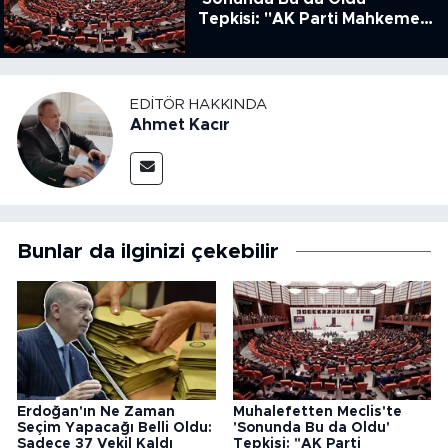
Tepkisi: "AK Parti Mahkeme
Kararına Uymamak İçin
Kanun Çıkardı"
EDITÖR HAKKINDA
Ahmet Kacır
Bunlar da ilginizi çekebilir
Erdoğan'ın Ne Zaman
Muhalefetten Meclis'te
Seçim Yapacağı Belli Oldu:
'Sonunda Bu da Oldu'
Sadece 37 Vekil Kaldı
Tepkisi: "AK Parti