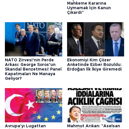
Mahkeme Kararına
Uymamak İçin Kanun
Çıkardı"
NATO Zirvesi’nin Perde
Ekonomiyi Kim Çözer
Arkası: George Soros’un
Anketinde Ezber Bozuldu:
Skandal Benzetmesi! Panel
Erdoğan İlk İkiye Giremedi
Kapatmaları Ne Manaya
Geliyor?
Avrupa'yı Lugattan
Mahmut Arıkan: "Aselsan