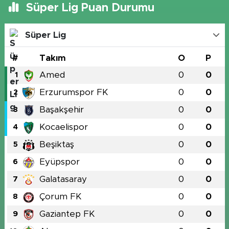
Süper Lig Puan Durumu
Süper Lig
#
Takım
O
P
Amed
0
0
1
Erzurumspor FK
0
0
2
Başakşehir
0
0
3
Kocaelispor
0
0
4
Beşiktaş
0
0
5
Eyüpspor
0
0
6
Galatasaray
0
0
7
Çorum FK
0
0
8
Gaziantep FK
0
0
9