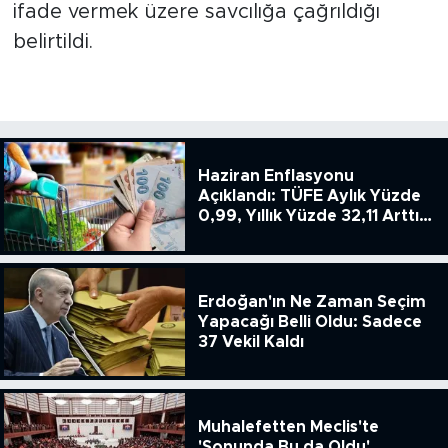
ifade vermek üzere savcılığa çağrıldığı
belirtildi.
Haziran Enflasyonu
Açıklandı: TÜFE Aylık Yüzde
0,99, Yıllık Yüzde 32,11 Arttı,
ENSAG: Tüfe 1.94 Yıllık Yüzde
51.49
Erdoğan'ın Ne Zaman Seçim
Yapacağı Belli Oldu: Sadece
37 Vekil Kaldı
Muhalefetten Meclis'te
'Sonunda Bu da Oldu'