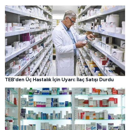
TEB'den Üç Hastalık İçin Uyarı: İlaç Satışı Durdu