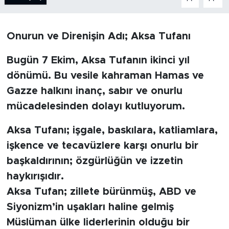
BİLİM-TEKNOLOJİ
Onurun ve Direnişin Adı; Aksa Tufanı
RÖPÖRTAJ
Bugün 7 Ekim, Aksa Tufanın ikinci yıl
ANALİZ
dönümü. Bu vesile kahraman Hamas ve
Gazze halkını inanç, sabır ve onurlu
NOSTALJİ
mücadelesinden dolayı kutluyorum.
KULİS
Aksa Tufanı; işgale, baskılara, katliamlara,
işkence ve tecavüzlere karşı onurlu bir
YAZARLAR
başkaldırının; özgürlüğün ve izzetin
DİNİ
haykırışıdır.
Aksa Tufan; zillete bürünmüş, ABD ve
POLİTİKA
Siyonizm’in uşakları haline gelmiş
Müslüman ülke liderlerinin olduğu bir
EKONOMİ