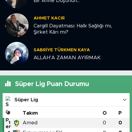
Bir Anne Düşünün...
AHMET KACIR
Cargill Dayatması: Halk Sağlığı mı,
Şirket Kârı mı?
SABRIYE TÜRKMEN KAYA
ALLAH’A ZAMAN AYIRMAK
Süper Lig Puan Durumu
Süper Lig
#
Takım
O
P
Amed
0
0
1