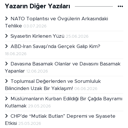
Yazarın Diğer Yazıları
NATO Toplantısı ve Övgülerin Arkasındaki
Tehlike
03.07.2026
Siyasetin Kirlenen Yüzü
25.06.2026
ABD-İran Savaşı’nda Gerçek Galip Kim?
18.06.2026
Davasına Basamak Olanlar ve Davasını Basamak
Yapanlar
12.06.2026
Toplumsal Değerlerden ve Sorumluluk
Bilincinden Uzak Bir Yaklaşım!
06.06.2026
Müslümanların Kurban Edildiği Bir Çağda Bayramı
Kutlamak
29.05.2026
CHP’de “Mutlak Butlan” Depremi ve Siyasete
Etkisi
25.05.2026