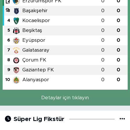
Erzurumspor FK
0
0
2
Başakşehir
0
0
3
Kocaelispor
0
0
4
Beşiktaş
0
0
5
Eyüpspor
0
0
6
Galatasaray
0
0
7
Çorum FK
0
0
8
Gaziantep FK
0
0
9
Alanyaspor
0
0
10
Detaylar için tıklayın
Süper Lig Fikstür