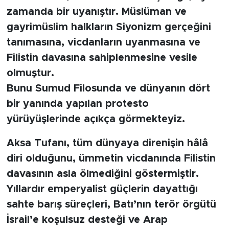
MEDYA KÖŞESİ
zamanda bir uyanıştır. Müslüman ve
gayrimüslim halkların Siyonizm gerçeğini
FOTO GALERİ
tanımasına, vicdanların uyanmasına ve
VİDEOLAR
Filistin davasına sahiplenmesine vesile
olmuştur.
ALINTI YAZARLAR
Bunu Sumud Filosunda ve dünyanın dört
bir yanında yapılan protesto
SOSYAL MEDYA
yürüyüşlerinde açıkça görmekteyiz.
Aksa Tufanı, tüm dünyaya direnişin hâlâ
diri olduğunu, ümmetin vicdanında Filistin
davasının asla ölmediğini göstermiştir.
Yıllardır emperyalist güçlerin dayattığı
sahte barış süreçleri, Batı’nın terör örgütü
İsrail’e koşulsuz desteği ve Arap