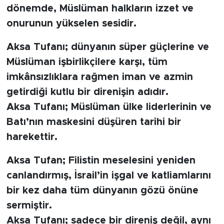
dönemde, Müslüman halkların izzet ve
onurunun yükselen sesidir.
SPOR
Aksa Tufanı; dünyanın süper güçlerine ve
KÜLTÜR SANAT
Müslüman işbirlikçilere karşı, tüm
YAŞAM
imkânsızlıklara rağmen iman ve azmin
getirdiği kutlu bir direnişin adıdır.
TARİHTEN GÜNÜMÜZE
Aksa Tufanı; Müslüman ülke liderlerinin ve
Batı’nın maskesini düşüren tarihi bir
TARİH
harekettir.
KADIN
Aksa Tufan; Filistin meselesini yeniden
canlandırmış, İsrail’in işgal ve katliamlarını
SAĞLIK
bir kez daha tüm dünyanın gözü önüne
SİYASET
sermiştir.
Aksa Tufanı; sadece bir direniş değil, aynı