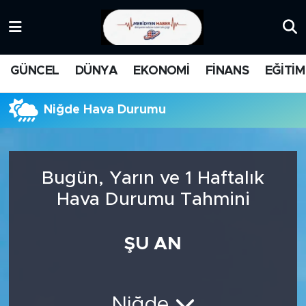
KATEGORİZE EDİLMEMİŞ
Nöbetçi Eczaneler
GÜNCEL
DÜNYA
EKONOMİ
FİNANS
EĞİTİM
EĞİTİM
Hava Durumu
Niğde Hava Durumu
MANŞET
İstanbul Namaz Vakitleri
MEDYA
Trafik Durumu
Bugün, Yarın ve 1 Haftalık
FİNANS
Süper Lig Puan Durumu ve Fikstür
Hava Durumu Tahmini
DÜNYA
Tüm Manşetler
ŞU AN
GÜNCEL
Son Dakika Haberleri
KARİKATÜR
Haber Arşivi
Niğde