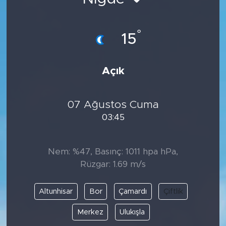
BİLİM-TEKNOLOJİ
°
15
RÖPÖRTAJ
ANALİZ
Açık
NOSTALJİ
07 Ağustos Cuma
03:45
KULİS
YAZARLAR
Nem: %47, Basınç: 1011 hpa hPa,
Rüzgar: 1.69 m/s
DİNİ
Altunhisar
Bor
Çamardı
Çiftlik
POLİTİKA
Merkez
Ulukışla
EKONOMİ