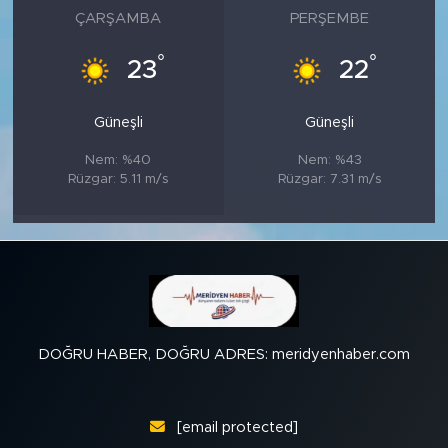
ÇARŞAMBA
PERŞEMBE
°
°
23
22
Güneşli
Güneşli
Nem: %40
Nem: %43
Rüzgar: 5.11 m/s
Rüzgar: 7.31 m/s
DOĞRU HABER, DOĞRU ADRES: meridyenhaber.com
[email protected]