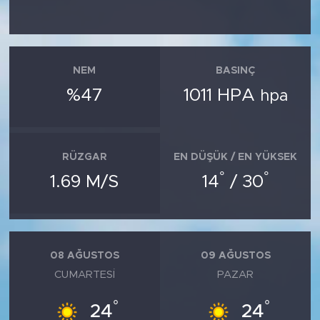
SPOR
KÜLTÜR SANAT
NEM
BASINÇ
%47
1011 HPA
hpa
YAŞAM
TARİHTEN GÜNÜMÜZE
RÜZGAR
EN DÜŞÜK / EN YÜKSEK
°
°
TARİH
1.69 M/S
14
/ 30
KADIN
SAĞLIK
08 AĞUSTOS
09 AĞUSTOS
CUMARTESI
PAZAR
SİYASET
°
°
24
24