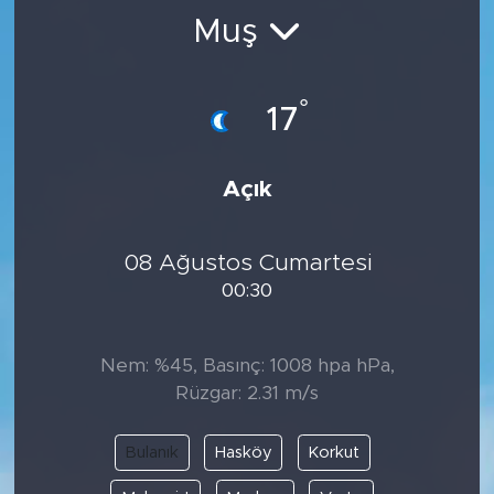
Muş
BİLİM-TEKNOLOJİ
RÖPÖRTAJ
°
17
ANALİZ
Açık
NOSTALJİ
08 Ağustos Cumartesi
KULİS
00:30
YAZARLAR
Nem: %45, Basınç: 1008 hpa hPa,
DİNİ
Rüzgar: 2.31 m/s
POLİTİKA
Bulanık
Hasköy
Korkut
EKONOMİ