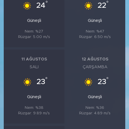
MEDYA KÖŞESİ
°
°
24
22
FOTO GALERİ
Güneşli
Güneşli
VİDEOLAR
Nem: %27
Nem: %47
Rüzgar: 5.00 m/s
Rüzgar: 6.50 m/s
ALINTI YAZARLAR
11 AĞUSTOS
12 AĞUSTOS
SOSYAL MEDYA
SALI
ÇARŞAMBA
°
°
23
23
Güneşli
Güneşli
Nem: %38
Nem: %36
Rüzgar: 9.89 m/s
Rüzgar: 4.89 m/s