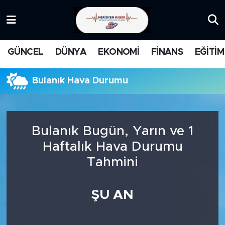
KATEGORİZE EDİLMEMİŞ
Nöbetçi Eczaneler
GÜNCEL
DÜNYA
EKONOMİ
FİNANS
EĞİTİM
EĞİTİM
Hava Durumu
Bulanık Hava Durumu
MANŞET
İstanbul Namaz Vakitleri
MEDYA
Trafik Durumu
Bulanık Bugün, Yarın ve 1
FİNANS
Süper Lig Puan Durumu ve Fikstür
Haftalık Hava Durumu
Tahmini
DÜNYA
Tüm Manşetler
GÜNCEL
Son Dakika Haberleri
ŞU AN
KARİKATÜR
Haber Arşivi