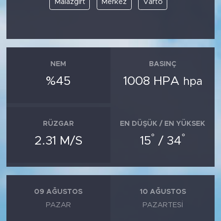
Malazgirt
Merkez
Varto
SPOR
KÜLTÜR SANAT
NEM
BASINÇ
YAŞAM
%45
1008 HPA
hpa
TARİHTEN GÜNÜMÜZE
TARİH
RÜZGAR
EN DÜŞÜK / EN YÜKSEK
°
°
2.31 M/S
15
/ 34
KADIN
SAĞLIK
09 AĞUSTOS
10 AĞUSTOS
SİYASET
PAZAR
PAZARTESI