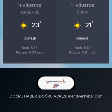
13 AĞUSTOS
14 AĞUSTOS
PERŞEMBE
CUMA
°
°
23
21
Güneşli
Güneşli
Nem: %37
Nem: %53
Rüzgar: 8.39 m/s
Rüzgar: 5.81 m/s
DOĞRU HABER, DOĞRU ADRES: meridyenhaber.com