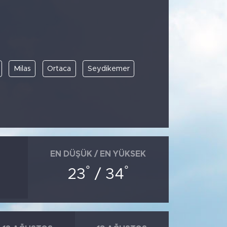
Milas
Ortaca
Seydikemer
EN DÜŞÜK / EN YÜKSEK
°
°
23
/ 34