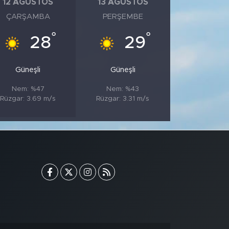
12 AĞUSTOS
13 AĞUSTOS
ÇARŞAMBA
PERŞEMBE
°
°
28
29
Güneşli
Güneşli
Nem: %47
Nem: %43
Rüzgar: 3.69 m/s
Rüzgar: 3.31 m/s