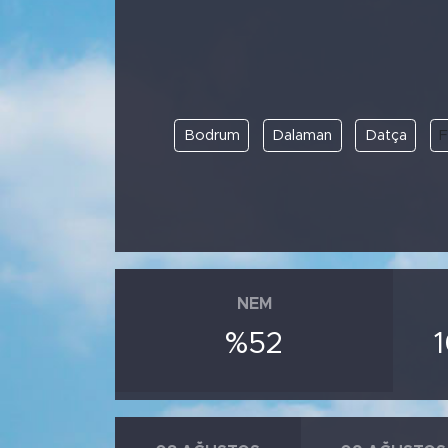
BİLİM-TEKNOLOJİ
RÖPÖRTAJ
Bodrum
Dalaman
Datça
F
ANALİZ
NOSTALJİ
KULİS
YAZARLAR
NEM
%52
DİNİ
POLİTİKA
EKONOMİ