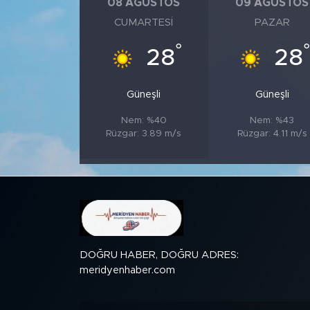
08 AĞUSTOS
09 AĞUSTOS
CUMARTESI
PAZAR
SPOR
°
28
28
KÜLTÜR SANAT
Güneşli
Güneşli
YAŞAM
Nem: %40
Nem: %43
Rüzgar: 3.89 m/s
Rüzgar: 4.11 m/s
TARİHTEN GÜNÜMÜZE
TARİH
KADIN
SAĞLIK
DOĞRU HABER, DOĞRU ADRES:
meridyenhaber.com
SİYASET