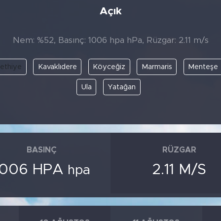
Açık
Nem: %52, Basınç: 1006 hpa hPa, Rüzgar: 2.11 m/s
ethiye
Kavaklıdere
Köyceğiz
Marmaris
Menteşe
Ula
Yatağan
BASINÇ
RÜZGAR
1006 HPA
2.11 M/S
hpa