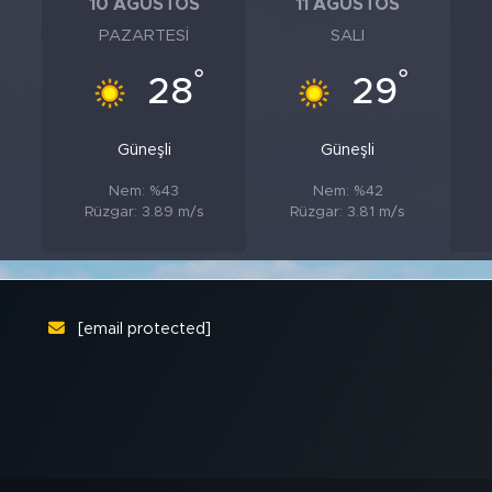
10 AĞUSTOS
11 AĞUSTOS
PAZARTESI
SALI
°
°
°
28
29
Güneşli
Güneşli
Nem: %43
Nem: %42
Rüzgar: 3.89 m/s
Rüzgar: 3.81 m/s
[email protected]