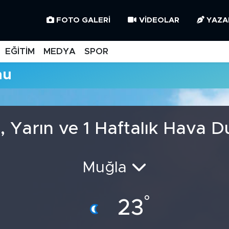
FOTO GALERI
VIDEOLAR
YAZA
EĞİTİM
MEDYA
SPOR
mu
, Yarın ve 1 Haftalık Hava 
Muğla
°
23