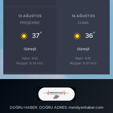
13 AĞUSTOS
14 AĞUSTOS
PERŞEMBE
CUMA
°
°
37
36
Güneşli
Güneşli
Nem: %13
Nem: %15
Rüzgar: 6.19 m/s
Rüzgar: 6.61 m/s
DOĞRU HABER, DOĞRU ADRES: meridyenhaber.com