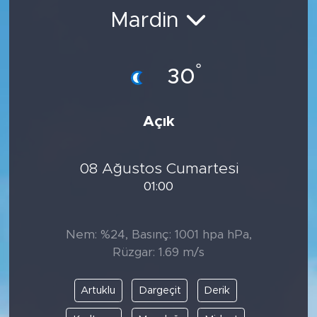
Mardin
BİLİM-TEKNOLOJİ
RÖPÖRTAJ
°
30
ANALİZ
Açık
NOSTALJİ
08 Ağustos Cumartesi
KULİS
01:00
YAZARLAR
Nem: %24, Basınç: 1001 hpa hPa,
DİNİ
Rüzgar: 1.69 m/s
POLİTİKA
Artuklu
Dargeçit
Derik
EKONOMİ