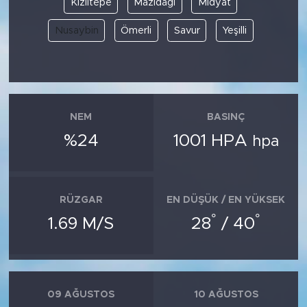
Kızıltepe
Mazıdağı
Midyat
Nusaybin
Ömerli
Savur
Yeşilli
SPOR
KÜLTÜR SANAT
YAŞAM
NEM
BASINÇ
TARİHTEN GÜNÜMÜZE
%24
1001 HPA
hpa
TARİH
RÜZGAR
EN DÜŞÜK / EN YÜKSEK
KADIN
°
°
1.69 M/S
28
/ 40
SAĞLIK
SİYASET
09 AĞUSTOS
10 AĞUSTOS