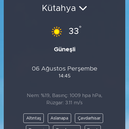
Kütahya
BİLİM-TEKNOLOJİ
RÖPÖRTAJ
°
33
ANALİZ
Güneşli
NOSTALJİ
06 Ağustos Perşembe
KULİS
14:45
YAZARLAR
Nem: %19, Basınç: 1009 hpa hPa,
DİNİ
Rüzgar: 3.11 m/s
POLİTİKA
Altıntaş
Aslanapa
Çavdarhisar
EKONOMİ