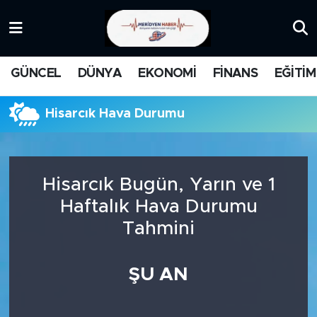
KATEGORİZE EDİLMEMİŞ
Nöbetçi Eczaneler
GÜNCEL
DÜNYA
EKONOMİ
FİNANS
EĞİTİM
EĞİTİM
Hava Durumu
Hisarcık Hava Durumu
MANŞET
İstanbul Namaz Vakitleri
MEDYA
Trafik Durumu
Hisarcık Bugün, Yarın ve 1
FİNANS
Süper Lig Puan Durumu ve Fikstür
Haftalık Hava Durumu
Tahmini
DÜNYA
Tüm Manşetler
GÜNCEL
Son Dakika Haberleri
ŞU AN
KARİKATÜR
Haber Arşivi