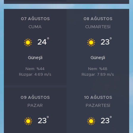
MEDYA KÖŞESİ
FOTO GALERİ
07 AĞUSTOS
08 AĞUSTOS
CUMA
CUMARTESI
VİDEOLAR
°
°
24
23
ALINTI YAZARLAR
Güneşli
Güneşli
SOSYAL MEDYA
Nem: %44
Nem: %48
Rüzgar: 4.69 m/s
Rüzgar: 7.89 m/s
09 AĞUSTOS
10 AĞUSTOS
PAZAR
PAZARTESI
°
°
23
23