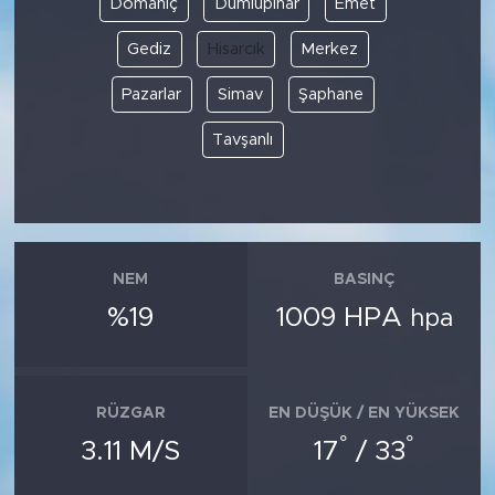
Domaniç
Dumlupınar
Emet
Gediz
Hisarcık
Merkez
SPOR
Pazarlar
Simav
Şaphane
KÜLTÜR SANAT
Tavşanlı
YAŞAM
TARİHTEN GÜNÜMÜZE
TARİH
NEM
BASINÇ
%19
1009 HPA
hpa
KADIN
SAĞLIK
RÜZGAR
EN DÜŞÜK / EN YÜKSEK
°
°
SİYASET
3.11 M/S
17
/ 33