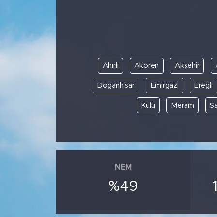
BİLİM-TEKNOLOJİ
RÖPÖRTAJ
Ahırlı
Akören
Akşehir
ANALİZ
Doğanhisar
Emirgazi
Ereğli
NOSTALJİ
Kulu
Meram
S
KULİS
YAZARLAR
DİNİ
NEM
%49
POLİTİKA
EKONOMİ