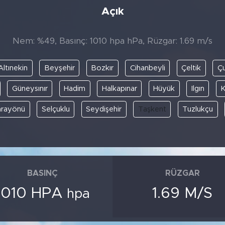
Açık
Nem: %49, Basınç: 1010 hpa hPa, Rüzgar: 1.69 m/s
Altınekin
Beyşehir
Bozkır
Cihanbeyli
Çeltik
Ç
Güneysınır
Hadim
Halkapınar
Hüyük
Ilgın
K
arayönü
Selçuklu
Seydişehir
Taşkent
Tuzlukçu
BASINÇ
RÜZGAR
1010 HPA
1.69 M/S
hpa