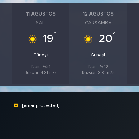
11 AĞUSTOS
12 AĞUSTOS
SALI
ÇARŞAMBA
°
°
19
20
Güneşli
Güneşli
Nem: %51
Nem: %42
s
Rüzgar: 4.31 m/s
Rüzgar: 3.81 m/s
[email protected]