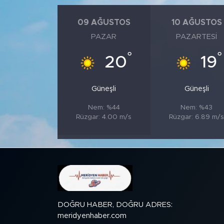
09 AĞUSTOS
10 AĞUSTOS
SPOR
PAZAR
PAZARTESI
KÜLTÜR SANAT
°
°
20
19
YAŞAM
Güneşli
Güneşli
TARİHTEN GÜNÜMÜZE
Nem: %44
Nem: %43
Rüzgar: 4.00 m/s
Rüzgar: 6.89 m/
TARİH
KADIN
SAĞLIK
SİYASET
DOĞRU HABER, DOĞRU ADRES:
meridyenhaber.com