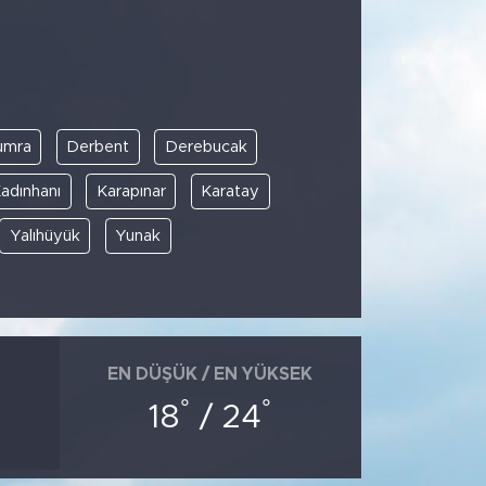
umra
Derbent
Derebucak
adınhanı
Karapınar
Karatay
Yalıhüyük
Yunak
EN DÜŞÜK / EN YÜKSEK
°
°
18
/ 24