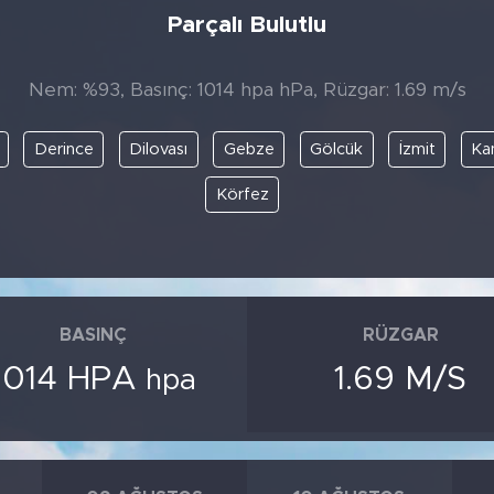
Parçalı Bulutlu
Nem: %93, Basınç: 1014 hpa hPa, Rüzgar: 1.69 m/s
Derince
Dilovası
Gebze
Gölcük
İzmit
Ka
Körfez
BASINÇ
RÜZGAR
1014 HPA
1.69 M/S
hpa