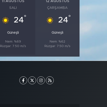
11 AĞUSTOS
12 AĞUSTOS
SALI
ÇARŞAMBA
°
°
24
24
Güneşli
Güneşli
Nem: %69
Nem: %62
Rüzgar: 7.50 m/s
Rüzgar: 7.50 m/s