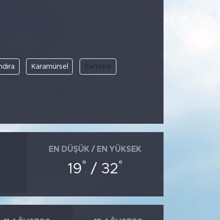
ndıra
Karamürsel
Kartepe
EN DÜŞÜK / EN YÜKSEK
°
°
19
/ 32