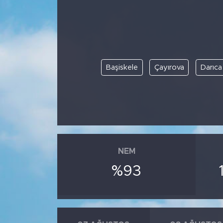
BİLİM-TEKNOLOJİ
RÖPÖRTAJ
Başiskele
Çayırova
Darıca
ANALİZ
NOSTALJİ
KULİS
YAZARLAR
NEM
%93
DİNİ
POLİTİKA
EKONOMİ