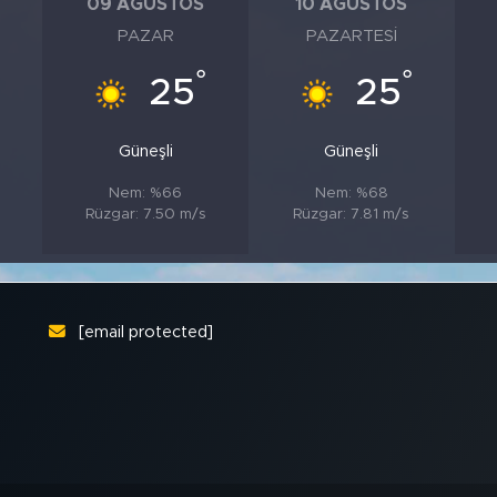
09 AĞUSTOS
10 AĞUSTOS
PAZAR
PAZARTESI
°
°
°
25
25
Güneşli
Güneşli
Nem: %66
Nem: %68
Rüzgar: 7.50 m/s
Rüzgar: 7.81 m/s
[email protected]