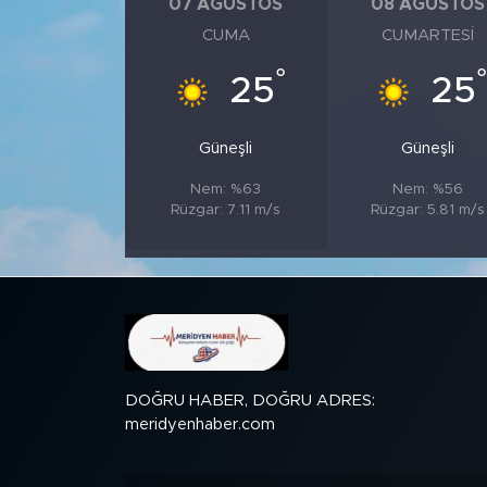
07 AĞUSTOS
08 AĞUSTOS
CUMA
CUMARTESI
SPOR
°
25
25
KÜLTÜR SANAT
Güneşli
Güneşli
YAŞAM
Nem: %63
Nem: %56
Rüzgar: 7.11 m/s
Rüzgar: 5.81 m/s
TARİHTEN GÜNÜMÜZE
TARİH
KADIN
SAĞLIK
DOĞRU HABER, DOĞRU ADRES:
meridyenhaber.com
SİYASET