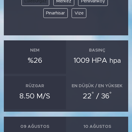
Lüleburgaz
Merkez
Pehlivanköy
Pınarhisar
Vize
SPOR
KÜLTÜR SANAT
YAŞAM
NEM
BASINÇ
TARİHTEN GÜNÜMÜZE
%26
1009 HPA
hpa
TARİH
RÜZGAR
EN DÜŞÜK / EN YÜKSEK
KADIN
°
°
8.50 M/S
22
/ 36
SAĞLIK
SİYASET
09 AĞUSTOS
10 AĞUSTOS