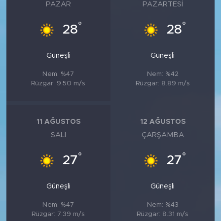
MEDYA KÖŞESİ
PAZAR
PAZARTESI
°
°
28
28
FOTO GALERİ
VİDEOLAR
Güneşli
Güneşli
Nem: %47
Nem: %42
ALINTI YAZARLAR
Rüzgar: 9.50 m/s
Rüzgar: 8.89 m/s
SOSYAL MEDYA
11 AĞUSTOS
12 AĞUSTOS
SALI
ÇARŞAMBA
°
°
27
27
Güneşli
Güneşli
Nem: %47
Nem: %43
Rüzgar: 7.39 m/s
Rüzgar: 8.31 m/s