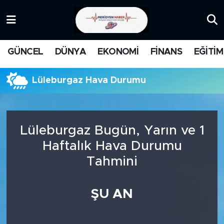
KATEGORİZE EDİLMEMİŞ
Nöbetçi Eczaneler
GÜNCEL
DÜNYA
EKONOMİ
FİNANS
EĞİTİM
EĞİTİM
Hava Durumu
Lüleburgaz Hava Durumu
MANŞET
İstanbul Namaz Vakitleri
MEDYA
Trafik Durumu
Lüleburgaz Bugün, Yarın ve 1
FİNANS
Süper Lig Puan Durumu ve Fikstür
Haftalık Hava Durumu
Tahmini
DÜNYA
Tüm Manşetler
GÜNCEL
Son Dakika Haberleri
ŞU AN
KARİKATÜR
Haber Arşivi