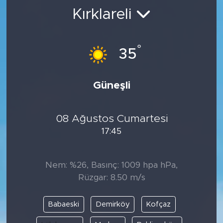
Kırklareli
BİLİM-TEKNOLOJİ
RÖPÖRTAJ
°
35
ANALİZ
Güneşli
NOSTALJİ
08 Ağustos Cumartesi
KULİS
17:45
YAZARLAR
Nem: %26, Basınç: 1009 hpa hPa,
DİNİ
Rüzgar: 8.50 m/s
POLİTİKA
Babaeski
Demirköy
Kofçaz
EKONOMİ