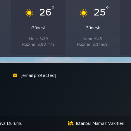
°
°
26
25
Güneşli
Güneşli
Nem: %39
Nem: %45
Rüzgar: 8.89 m/s
Rüzgar: 8.31 m/s
[email protected]
ava Durumu
İstanbul Namaz Vakitleri