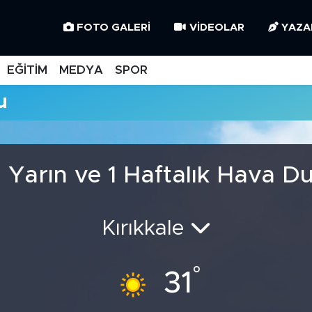
FOTO GALERI
VIDEOLAR
YAZA
EĞİTİM
MEDYA
SPOR
u
, Yarın ve 1 Haftalık Hava 
Kırıkkale
°
31