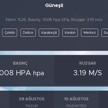
Güneşli
Nem: %26, Basınç: 1008 hpa hPa, Rüzgar: 3.19 m/s
Çelebi
Delice
Karakeçili
Keskin
Merkez
Su
BASINÇ
RÜZGAR
1008 HPA
3.19 M/S
hpa
09 AĞUSTOS
10 AĞUSTOS
PAZAR
PAZARTESI