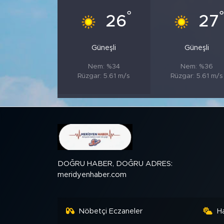
°
°
26
27
SPOR
Güneşli
Güneşli
KÜLTÜR SANAT
Nem: %34
Nem: %36
YAŞAM
Rüzgar: 5.61 m/s
Rüzgar: 5.61 m/s
TARİHTEN GÜNÜMÜZE
TARİH
KADIN
DOĞRU HABER, DOĞRU ADRES:
meridyenhaber.com
SAĞLIK
SİYASET
Nöbetçi Eczaneler
H