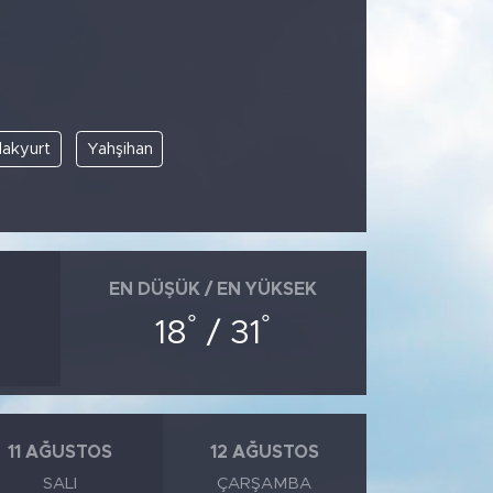
lakyurt
Yahşihan
EN DÜŞÜK / EN YÜKSEK
°
°
18
/ 31
11 AĞUSTOS
12 AĞUSTOS
SALI
ÇARŞAMBA