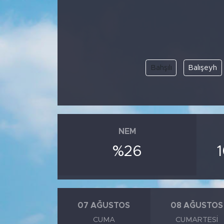
BİLİM-TEKNOLOJİ
RÖPÖRTAJ
Bahşılı
Balışeyh
ANALİZ
NOSTALJİ
KULİS
NEM
YAZARLAR
%26
DİNİ
POLİTİKA
07 AĞUSTOS
08 AĞUSTOS
CUMA
CUMARTESI
EKONOMİ