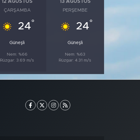
12 AĞUSTOS
13 AĞUSTOS
ÇARŞAMBA
PERŞEMBE
°
°
24
24
Güneşli
Güneşli
Nem: %66
Nem: %63
Rüzgar: 3.69 m/s
Rüzgar: 4.31 m/s