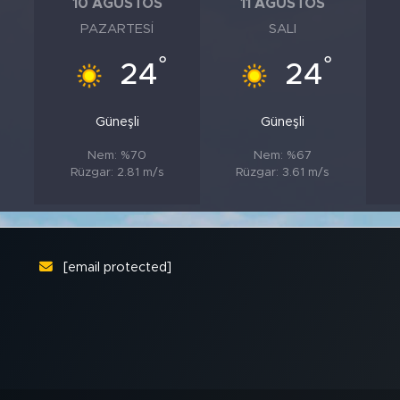
10 AĞUSTOS
11 AĞUSTOS
PAZARTESI
SALI
°
°
24
24
Güneşli
Güneşli
Nem: %70
Nem: %67
Rüzgar: 2.81 m/s
Rüzgar: 3.61 m/s
[email protected]