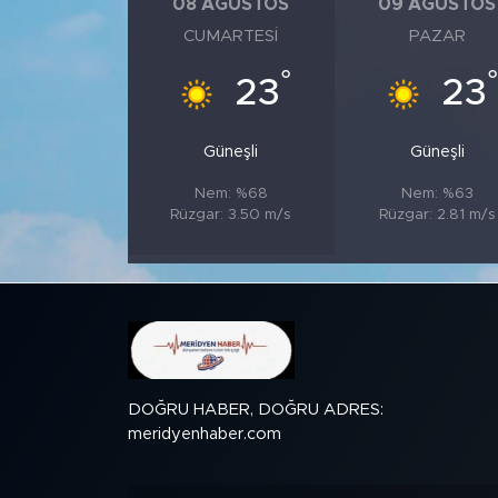
08 AĞUSTOS
09 AĞUSTOS
CUMARTESI
PAZAR
SPOR
°
°
23
23
KÜLTÜR SANAT
Güneşli
Güneşli
YAŞAM
Nem: %68
Nem: %63
Rüzgar: 3.50 m/s
Rüzgar: 2.81 m/s
TARİHTEN GÜNÜMÜZE
TARİH
KADIN
SAĞLIK
DOĞRU HABER, DOĞRU ADRES:
meridyenhaber.com
SİYASET