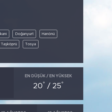
kani
Doğanyurt
Hanönü
Taşköprü
Tosya
EN DÜŞÜK / EN YÜKSEK
°
°
20
/ 25