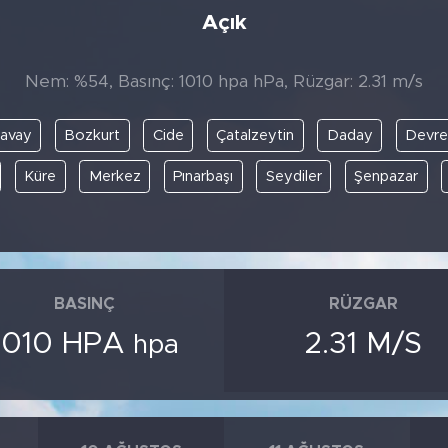
Açık
Nem: %54, Basınç: 1010 hpa hPa, Rüzgar: 2.31 m/s
avay
Bozkurt
Cide
Çatalzeytin
Daday
Devre
Küre
Merkez
Pınarbaşı
Seydiler
Şenpazar
BASINÇ
RÜZGAR
1010 HPA
2.31 M/S
hpa