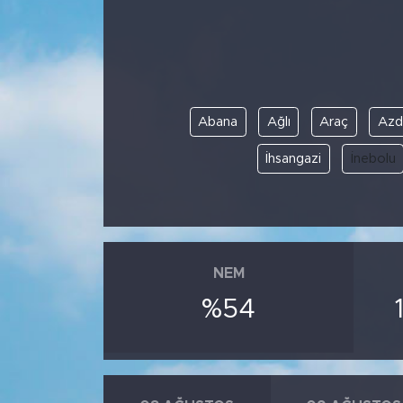
BİLİM-TEKNOLOJİ
RÖPÖRTAJ
Abana
Ağlı
Araç
Azd
ANALİZ
İhsangazi
İnebolu
NOSTALJİ
KULİS
YAZARLAR
NEM
%54
DİNİ
POLİTİKA
EKONOMİ