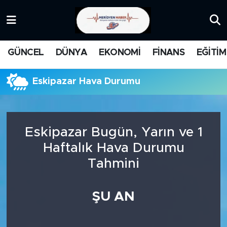
KATEGORİZE EDİLMEMİŞ
Nöbetçi Eczaneler
GÜNCEL
DÜNYA
EKONOMİ
FİNANS
EĞİTİM
EĞİTİM
Hava Durumu
Eskipazar Hava Durumu
MANŞET
İstanbul Namaz Vakitleri
MEDYA
Trafik Durumu
Eskipazar Bugün, Yarın ve 1
FİNANS
Süper Lig Puan Durumu ve Fikstür
Haftalık Hava Durumu
Tahmini
DÜNYA
Tüm Manşetler
GÜNCEL
Son Dakika Haberleri
ŞU AN
KARİKATÜR
Haber Arşivi