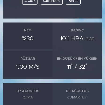
Ovacık
Safranbolu
Yenice
SPOR
KÜLTÜR SANAT
NEM
BASINÇ
YAŞAM
%30
1011 HPA
hpa
TARİHTEN GÜNÜMÜZE
TARİH
RÜZGAR
EN DÜŞÜK / EN YÜKSEK
°
°
1.00 M/S
11
/ 32
KADIN
SAĞLIK
07 AĞUSTOS
08 AĞUSTOS
SİYASET
CUMA
CUMARTESI