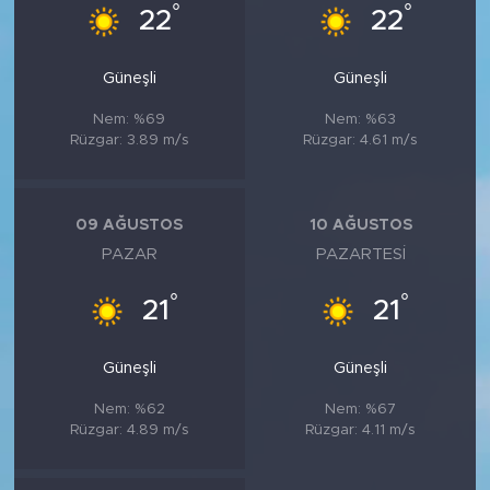
MEDYA KÖŞESİ
°
°
22
22
FOTO GALERİ
Güneşli
Güneşli
VİDEOLAR
Nem: %69
Nem: %63
Rüzgar: 3.89 m/s
Rüzgar: 4.61 m/s
ALINTI YAZARLAR
09 AĞUSTOS
10 AĞUSTOS
SOSYAL MEDYA
PAZAR
PAZARTESI
°
°
21
21
Güneşli
Güneşli
Nem: %62
Nem: %67
Rüzgar: 4.89 m/s
Rüzgar: 4.11 m/s