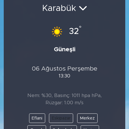
Karabük
BİLİM-TEKNOLOJİ
RÖPÖRTAJ
°
32
ANALİZ
Güneşli
NOSTALJİ
06 Ağustos Perşembe
KULİS
13:30
YAZARLAR
Nem: %30, Basınç: 1011 hpa hPa,
DİNİ
Rüzgar: 1.00 m/s
POLİTİKA
Eflani
Eskipazar
Merkez
EKONOMİ