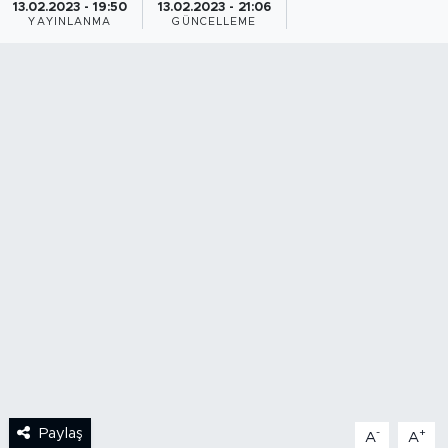
13.02.2023 - 19:50
13.02.2023 - 21:06
YAYINLANMA
GÜNCELLEME
BİLİM-TEKNOLOJİ
RÖPÖRTAJ
ANALİZ
NOSTALJİ
KULİS
YAZARLAR
DİNİ
POLİTİKA
Paylaş
-
+
A
A
EKONOMİ