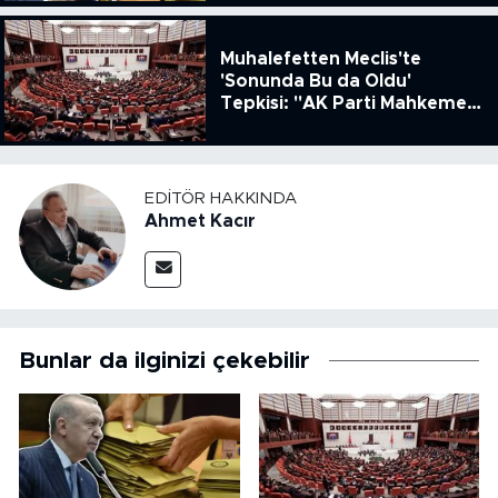
Muhalefetten Meclis'te
'Sonunda Bu da Oldu'
Tepkisi: "AK Parti Mahkeme
Kararına Uymamak İçin
Kanun Çıkardı"
EDITÖR HAKKINDA
Ahmet Kacır
Bunlar da ilginizi çekebilir