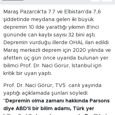
Maraş Pazarcık'ta 7.7 ve Elbistan'da 7,6
SPOR
şiddetinde meydana gelen iki büyük
KÜLTÜR SANAT
depremin 10 ilde yarattığı yıkımın 8'inci
gününde can kaybı sayısı 32 bini aştı.
YAŞAM
Depremin vurduğu illerde OHAL ilan edildi.
Maraş merkezli deprem için 2020 yılında ve
TARİHTEN GÜNÜMÜZE
afetten üç gün önce uyarıda bulunan yer
TARİH
bilimci Prof. Dr. Naci Görür, İstanbul için
kritik bir uyarı yaptı.
KADIN
Prof. Dr. Naci Görür, TV5 canlı yayında
SAĞLIK
yaptığı açıklamada şunları söyledi:
"
Depremin olma zamanı hakkında Parsons
SİYASET
diye ABD'li bir bilim adamı, Türk yer