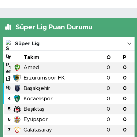
Süper Lig Puan Durumu
Süper Lig
#
Takım
O
P
Amed
0
0
1
Erzurumspor FK
0
0
2
Başakşehir
0
0
3
Kocaelispor
0
0
4
Beşiktaş
0
0
5
Eyüpspor
0
0
6
Galatasaray
0
0
7