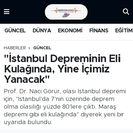
KATEGORİZE EDİLMEMİŞ
Nöbetçi Eczaneler
GÜNCEL
DÜNYA
EKONOMİ
FİNANS
EĞİTİM
EĞİTİM
Hava Durumu
HABERLER
GÜNCEL
MANŞET
İstanbul Namaz Vakitleri
''İstanbul Depreminin Eli
Kulağında, Yine İçimiz
MEDYA
Trafik Durumu
Yanacak''
FİNANS
Süper Lig Puan Durumu ve Fikstür
Prof. Dr. Naci Görür, olası İstanbul depremi
DÜNYA
Tüm Manşetler
için, "İstanbul'da 7'nin üzerinde deprem
olma olasılığı yüzde 80'lere çıktı. Maraş
GÜNCEL
Son Dakika Haberleri
depremi gibi eli kulağında" diyerek yeni bir
uyarıda bulundu.
KARİKATÜR
Haber Arşivi