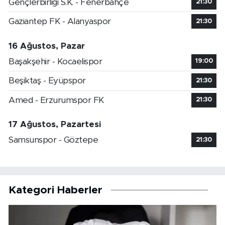
Gençlerbirliği S.K. - Fenerbahçe
21:30
Gaziantep FK - Alanyaspor
21:30
16 Ağustos, Pazar
Başakşehir - Kocaelispor
19:00
Beşiktaş - Eyüpspor
21:30
Amed - Erzurumspor FK
21:30
17 Ağustos, Pazartesi
Samsunspor - Göztepe
21:30
Kategori Haberler