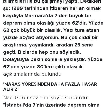
bilimcileri ile bu çalışmayı yaptı. Dedikleri
MEDYA KÖŞESİ
şu: 1999 tarihinden itibaren her an olmak
FOTO GALERİ
kaydıyla Marmara'da 7'den büyük bir
deprem olma olasılığı yüzde 62'dir. Yüzde
VİDEOLAR
62 çok büyük bir olasılık. Yazı tura atsan
yüzde 50/50 atıyorsun. Bu çok ciddi bir
ALINTI YAZARLAR
araştırma, yayınlandı. aradan 23 sene
SOSYAL MEDYA
geçti. Bizlerde hep onu söyledik.
Dolayısıyla bakın sonlara yaklaştık. Yüzde
62'den yüzde 80'lere çıktı olasılık
"
açıklamalarında bulundu.
'MARAŞ YÖRESİNDEN DAHA FAZLA HASAR
ALIRIZ'
Naci Görür sözlerini şöyle sürdürdü:
"
İstanbul'da 7'nin üzerinde deprem olma