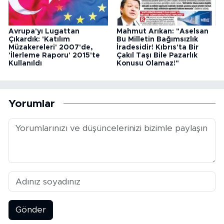
Avrupa'yı Lugattan
Mahmut Arıkan: "Aselsan
Çıkardık: 'Katılım
Bu Milletin Bağımsızlık
Müzakereleri' 2007'de,
İradesidir! Kıbrıs'ta Bir
'İlerleme Raporu' 2015'te
Çakıl Taşı Bile Pazarlık
Kullanıldı
Konusu Olamaz!"
Yorumlar
Gönder